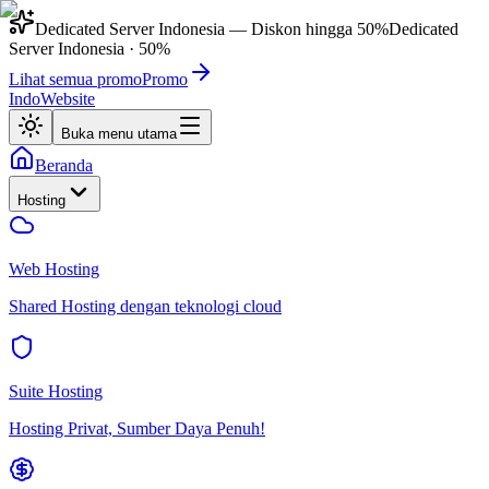
Dedicated Server Indonesia
— Diskon hingga
50%
Dedicated
Server Indonesia
·
50%
Lihat semua promo
Promo
IndoWebsite
Buka menu utama
Beranda
Hosting
Web Hosting
Shared Hosting dengan teknologi cloud
Suite Hosting
Hosting Privat, Sumber Daya Penuh!