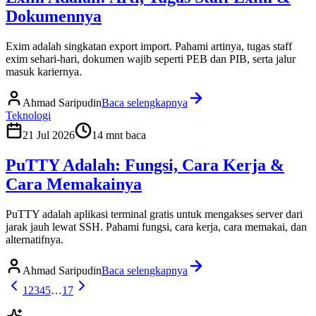
Dokumennya
Exim adalah singkatan export import. Pahami artinya, tugas staff
exim sehari-hari, dokumen wajib seperti PEB dan PIB, serta jalur
masuk kariernya.
Ahmad Saripudin
Baca selengkapnya
Teknologi
21 Jul 2026
14
mnt baca
PuTTY Adalah: Fungsi, Cara Kerja &
Cara Memakainya
PuTTY adalah aplikasi terminal gratis untuk mengakses server dari
jarak jauh lewat SSH. Pahami fungsi, cara kerja, cara memakai, dan
alternatifnya.
Ahmad Saripudin
Baca selengkapnya
1
2
3
4
5
…
17