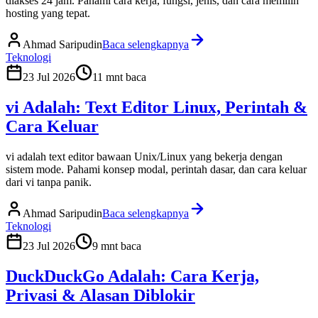
diakses 24 jam. Pahami cara kerja, fungsi, jenis, dan cara memilih
hosting yang tepat.
Ahmad Saripudin
Baca selengkapnya
Teknologi
23 Jul 2026
11
mnt baca
vi Adalah: Text Editor Linux, Perintah &
Cara Keluar
vi adalah text editor bawaan Unix/Linux yang bekerja dengan
sistem mode. Pahami konsep modal, perintah dasar, dan cara keluar
dari vi tanpa panik.
Ahmad Saripudin
Baca selengkapnya
Teknologi
23 Jul 2026
9
mnt baca
DuckDuckGo Adalah: Cara Kerja,
Privasi & Alasan Diblokir