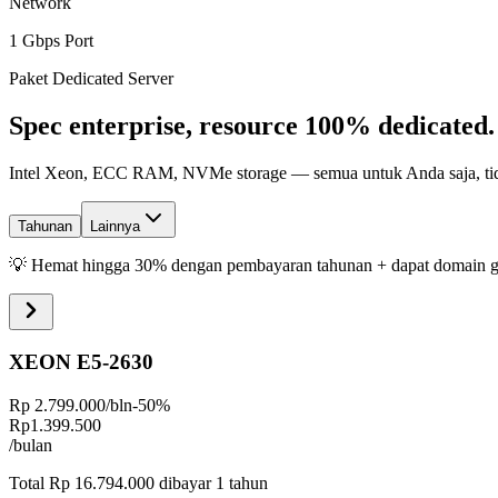
Network
1 Gbps Port
Paket Dedicated Server
Spec enterprise,
resource 100% dedicated
.
Intel Xeon, ECC RAM, NVMe storage — semua untuk Anda saja, tidak 
Tahunan
Lainnya
💡 Hemat hingga 30% dengan pembayaran tahunan + dapat domain gr
XEON E5-2630
Rp
2.799.000
/bln
-
50
%
Rp
1.399.500
/bulan
Total
Rp 16.794.000
dibayar
1 tahun