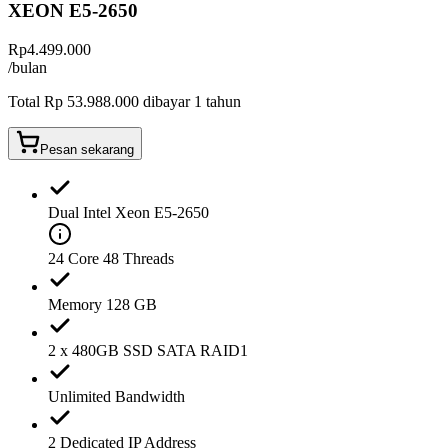
XEON E5-2650
Rp
4.499.000
/bulan
Total
Rp 53.988.000
dibayar
1 tahun
Pesan sekarang
Dual Intel Xeon E5-2650
24 Core 48 Threads
Memory 128 GB
2 x 480GB SSD SATA RAID1
Unlimited Bandwidth
2 Dedicated IP Address