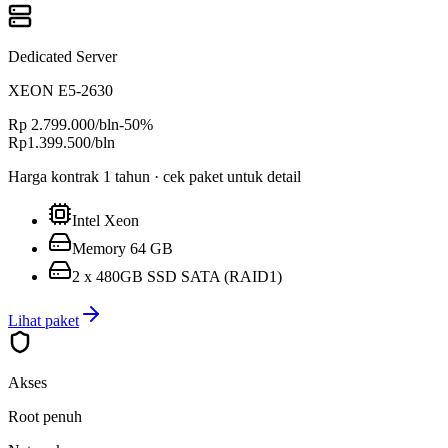
Dedicated Server
XEON E5-2630
Rp 2.799.000
/bln
-
50
%
Rp
1.399.500
/bln
Harga kontrak 1 tahun · cek paket untuk detail
Intel Xeon
Memory 64 GB
2 x 480GB SSD SATA (RAID1)
Lihat paket
Akses
Root penuh