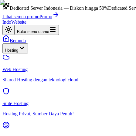
Dedicated Server Indonesia
— Diskon hingga
50%
Dedicated Ser
Lihat semua promo
Promo
IndoWebsite
Buka menu utama
Beranda
Hosting
Web Hosting
Shared Hosting dengan teknologi cloud
Suite Hosting
Hosting Privat, Sumber Daya Penuh!