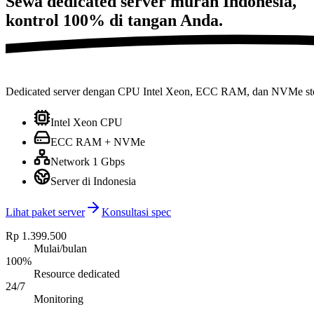
Sewa dedicated server murah Indonesia,
kontrol
100% di tangan Anda.
Dedicated server dengan CPU Intel Xeon, ECC RAM, dan NVMe s
Intel Xeon CPU
ECC RAM + NVMe
Network 1 Gbps
Server di Indonesia
Lihat paket server
Konsultasi spec
Rp 1.399.500
Mulai/bulan
100%
Resource dedicated
24/7
Monitoring