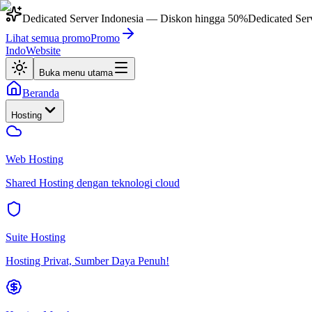
Dedicated Server Indonesia
— Diskon hingga
50%
Dedicated Ser
Lihat semua promo
Promo
IndoWebsite
Buka menu utama
Beranda
Hosting
Web Hosting
Shared Hosting dengan teknologi cloud
Suite Hosting
Hosting Privat, Sumber Daya Penuh!