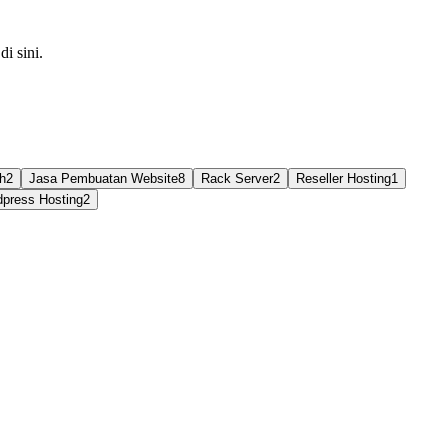
i sini.
h
2
Jasa Pembuatan Website
8
Rack Server
2
Reseller Hosting
1
press Hosting
2