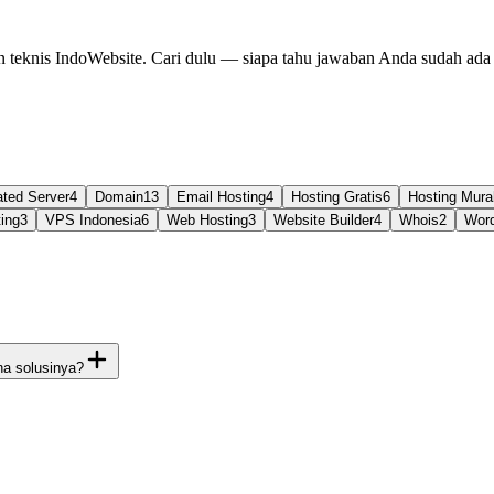
 teknis IndoWebsite. Cari dulu — siapa tahu jawaban Anda sudah ada d
ated Server
4
Domain
13
Email Hosting
4
Hosting Gratis
6
Hosting Mura
ing
3
VPS Indonesia
6
Web Hosting
3
Website Builder
4
Whois
2
Word
na solusinya?