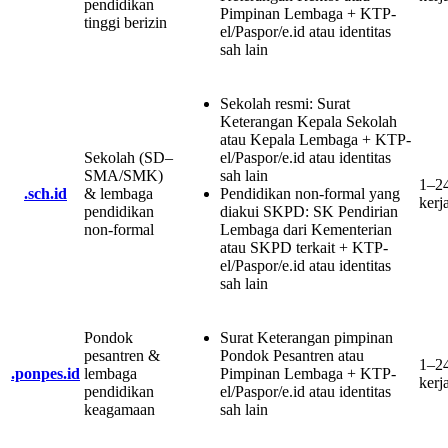
pendidikan
Pimpinan Lembaga + KTP-
tinggi berizin
el/Paspor/e.id atau identitas
sah lain
Sekolah resmi
:
Surat
Keterangan Kepala Sekolah
atau Kepala Lembaga + KTP-
Sekolah (SD–
el/Paspor/e.id atau identitas
SMA/SMK)
sah lain
1–2
.sch.id
& lembaga
Pendidikan non-formal yang
kerj
pendidikan
diakui SKPD
:
SK Pendirian
non-formal
Lembaga dari Kementerian
atau SKPD terkait + KTP-
el/Paspor/e.id atau identitas
sah lain
Pondok
Surat Keterangan pimpinan
pesantren &
Pondok Pesantren atau
1–2
.ponpes.id
lembaga
Pimpinan Lembaga + KTP-
kerj
pendidikan
el/Paspor/e.id atau identitas
keagamaan
sah lain