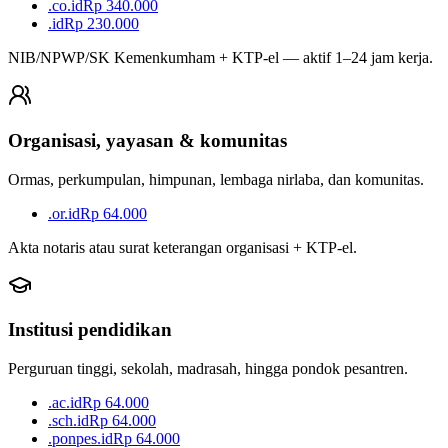
.co.id
Rp 340.000
.id
Rp 230.000
NIB/NPWP/SK Kemenkumham + KTP-el — aktif 1–24 jam kerja.
Organisasi, yayasan & komunitas
Ormas, perkumpulan, himpunan, lembaga nirlaba, dan komunitas.
.or.id
Rp 64.000
Akta notaris atau surat keterangan organisasi + KTP-el.
Institusi pendidikan
Perguruan tinggi, sekolah, madrasah, hingga pondok pesantren.
.ac.id
Rp 64.000
.sch.id
Rp 64.000
.ponpes.id
Rp 64.000