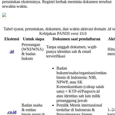
peruntukan ekstensinya. Registri berhak meminta dokumen tersebut
sewaktu-waktu.
Tabel syarat, peruntukan, dokumen, dan waktu aktivasi domain .id s
Kebijakan PANDI versi
10.0
Ekstensi
Untuk siapa
Dokumen saat pendaftaran
Akt
Perorangan
Tanpa unggah dokumen, wajib
(WNI/WNA)
Hit
.id
punya identitas sah & email
& badan
meni
terverifikasi
hukum
Badan
hukum/usaha/organisasi/entitas
bisnis di Indonesia
:
NIB,
NPWP, atau SK
Kemenkumham (cukup salah
satu) + KTP-el/Paspor/e.id
atau identitas sah lain milik
penanggung jawab
Badan usaha
Pemilik Merek internasional
& entitas
terdaftar di Indonesia &
1–2
.co.id
bisnis resmi di
Penyelenggara Sistem
kerj