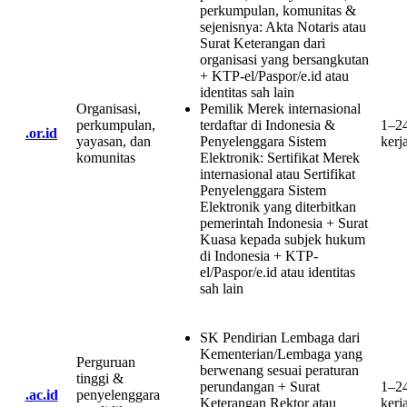
perkumpulan, komunitas &
sejenisnya
:
Akta Notaris atau
Surat Keterangan dari
organisasi yang bersangkutan
+ KTP-el/Paspor/e.id atau
identitas sah lain
Organisasi,
Pemilik Merek internasional
perkumpulan,
terdaftar di Indonesia &
1–2
.or.id
yayasan, dan
Penyelenggara Sistem
kerj
komunitas
Elektronik
:
Sertifikat Merek
internasional atau Sertifikat
Penyelenggara Sistem
Elektronik yang diterbitkan
pemerintah Indonesia + Surat
Kuasa kepada subjek hukum
di Indonesia + KTP-
el/Paspor/e.id atau identitas
sah lain
SK Pendirian Lembaga dari
Kementerian/Lembaga yang
Perguruan
berwenang sesuai peraturan
tinggi &
perundangan + Surat
1–2
.ac.id
penyelenggara
Keterangan Rektor atau
kerj