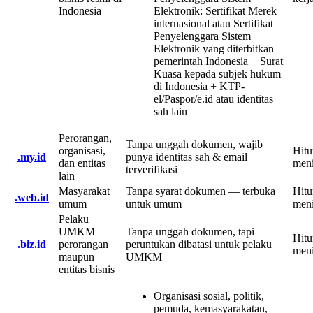
Indonesia
Elektronik
:
Sertifikat Merek
internasional atau Sertifikat
Penyelenggara Sistem
Elektronik yang diterbitkan
pemerintah Indonesia + Surat
Kuasa kepada subjek hukum
di Indonesia + KTP-
el/Paspor/e.id atau identitas
sah lain
Perorangan,
Tanpa unggah dokumen, wajib
organisasi,
Hit
.my.id
punya identitas sah & email
dan entitas
meni
terverifikasi
lain
Masyarakat
Tanpa syarat dokumen — terbuka
Hit
.web.id
umum
untuk umum
meni
Pelaku
UMKM —
Tanpa unggah dokumen, tapi
Hit
.biz.id
perorangan
peruntukan dibatasi untuk pelaku
meni
maupun
UMKM
entitas bisnis
Organisasi sosial, politik,
pemuda, kemasyarakatan,