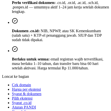
Perlu verifikasi dokumen:
.co.id, .or.id, .ac.id, .sch.id,
.ponpes.id — umumnya aktif 1–24 jam kerja setelah dokumen
lengkap.
Dokumen .co.id:
NIB, NPWP, atau SK Kemenkumham
(salah satu) + KTP-el penanggung jawab. SIUP dan TDP
sudah tidak dipakai.
Berlaku untuk semua:
email registran wajib terverifikasi,
masa berlaku 1–10 tahun, dan transfer baru bisa 60 hari
setelah aktivasi. Harga termulai Rp 11.000/tahun.
Loncat ke bagian
Cek domain
Harga per ekstensi
Syarat & dokumen
Pilih ekstensi
Syarat .co.id
Aturan PANDI