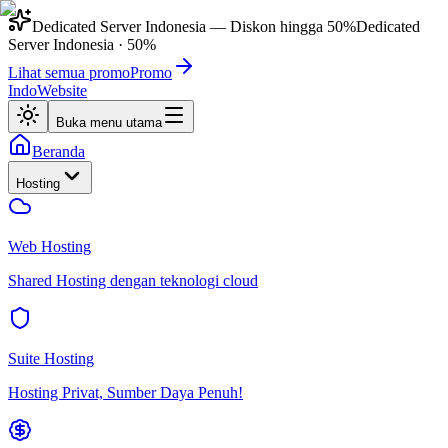
Dedicated Server Indonesia
— Diskon hingga
50%
Dedicated
Server Indonesia
·
50%
Lihat semua promo
Promo
IndoWebsite
Buka menu utama
Beranda
Hosting
Web Hosting
Shared Hosting dengan teknologi cloud
Suite Hosting
Hosting Privat, Sumber Daya Penuh!