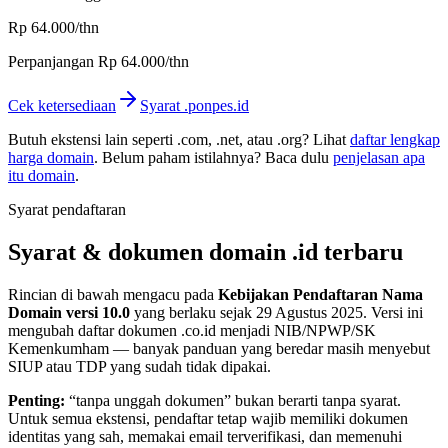
Rp 64.000
/thn
Perpanjangan
Rp 64.000
/thn
Cek ketersediaan
Syarat
.ponpes.id
Butuh ekstensi lain seperti .com, .net, atau .org? Lihat
daftar lengkap
harga domain
. Belum paham istilahnya? Baca dulu
penjelasan apa
itu domain
.
Syarat pendaftaran
Syarat & dokumen domain
.id
terbaru
Rincian di bawah mengacu pada
Kebijakan Pendaftaran Nama
Domain versi 10.0
yang berlaku sejak
29 Agustus 2025
. Versi ini
mengubah daftar dokumen .co.id menjadi NIB/NPWP/SK
Kemenkumham — banyak panduan yang beredar masih menyebut
SIUP atau TDP yang sudah tidak dipakai.
Penting:
“tanpa unggah dokumen” bukan berarti tanpa syarat.
Untuk semua ekstensi, pendaftar tetap wajib memiliki dokumen
identitas yang sah, memakai email terverifikasi, dan memenuhi