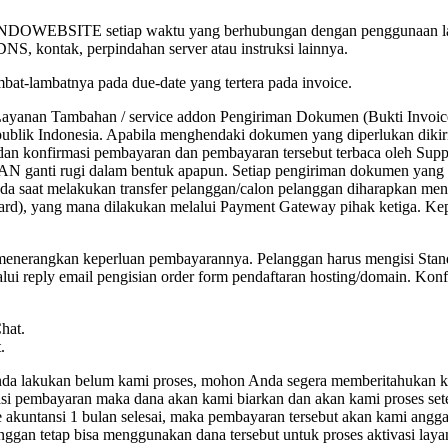
h INDOWEBSITE setiap waktu yang berhubungan dengan penggunaan laya
S, kontak, perpindahan server atau instruksi lainnya.
bat-lambatnya pada due-date yang tertera pada invoice.
ayanan Tambahan / service addon Pengiriman Dokumen (Bukti Invoice F
publik Indonesia. Apabila menghendaki dokumen yang diperlukan diki
n konfirmasi pembayaran dan pembayaran tersebut terbaca oleh Sup
rugi dalam bentuk apapun. Setiap pengiriman dokumen yang dim
 saat melakukan transfer pelanggan/calon pelanggan diharapkan mengi
t Card), yang mana dilakukan melalui Payment Gateway pihak ketiga. 
menerangkan keperluan pembayarannya. Pelanggan harus mengisi Stan
i reply email pengisian order form pendaftaran hosting/domain. Konf
hat.
.
Anda lakukan belum kami proses, mohon Anda segera memberitahukan k
asi pembayaran maka dana akan kami biarkan dan akan kami proses se
 akuntansi 1 bulan selesai, maka pembayaran tersebut akan kami angg
anggan tetap bisa menggunakan dana tersebut untuk proses aktivasi la