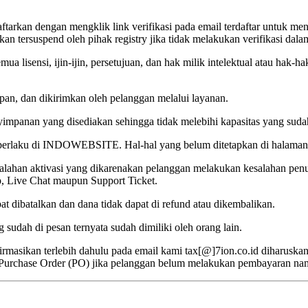
daftarkan dengan mengklik link verifikasi pada email terdaftar untuk 
an tersuspend oleh pihak registry jika tidak melakukan verifikasi dalam
ua lisensi, ijin-ijin, persetujuan, dan hak milik intelektual atau ha
an, dan dikirimkan oleh pelanggan melalui layanan.
mpanan yang disediakan sehingga tidak melebihi kapasitas yang suda
 berlaku di INDOWEBSITE. Hal-hal yang belum ditetapkan di halaman i
ahan aktivasi yang dikarenakan pelanggan melakukan kesalahan penu
, Live Chat maupun Support Ticket.
at dibatalkan dan dana tidak dapat di refund atau dikembalikan.
ah di pesan ternyata sudah dimiliki oleh orang lain.
rmasikan terlebih dahulu pada email kami tax[@]
7ion.co.id
diharuskan
n Purchase Order (PO) jika pelanggan belum melakukan pembayaran n