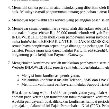
Mematuhi semua peraturan atau instruksi yang diberikan ole
baik. Misalnya e-mail pengumuman tentang perubahan alamat DN
Membayar tepat waktu atas service yang pelanggan pesan selam
Membayar sesuai dengan harga yang telah ditetapkan sebagai L
dikenakan biaya sebesar Rp. 30.000 untuk seluruh wilayah Re
INDOWEBSITE tidak melakukan pembayaran sesuai invoice da
maka IndoWebsite BERHAK UNTUK TIDAK MEMBERIKAN ganti 
semua biaya pengiriman sepenuhnya ditanggung pelanggan. Pada
transfer. Pembayaran juga dapat melalui Kartu Kredit (Credi
bergantung pada kebijakan Payment Gateway.
Mengirimkan konfirmasi setelah melakukan pembayaran serta 
Website INDOWEBSITE seperti yang telah diberitahukan melalu
Mengisi form konfirmasi pembayaran.
Melakukan konfirmasi melalui Telepon, SMS dan Live C
Mengirim konfirmasi pembayaran melalui Support Ticket
Bila dalam selang waktu 1 s/d 3 hari pembayaran yang telah 
domain pada keterangan transfer dan tidak melakukan konfirm
Apabila pembayaran tidak dilakukan konfirmasi sampai periode
perpajakan, dalam hal ini Pajak Pertambahan Nilai (PPN). Pel