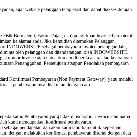
nan, agar website pelanggan tetap exist dan dapat diakses dengan
isik Bermaterai, Faktur Pajak, dsb) pengiriman invoice bermaterai
rimkan ke alamat anda. Jika kemudian ditemukan Pelanggan
port INDOWEBSITE sebagai pembayaran invoice pelanggan lain,
inta oleh pelanggan dan ditandatangani oleh INDOWEBSITE,
si nomor invoice atau nama domain di berita acara atau keterangan
Keputusan Penangguhan, Persetujuan ataupun Penolakan pembayaran
dard Konfirmasi Pembayaran (Non Payment Gateway), yaitu melalui
irmasi pembayaran bisa dilakukan dengan cara :
epada kami. Pembayaran yang tidak di isi nomor invoice atau nama
telah kami mendapatkan konfirmasi pembayaran.
ap sebagai pendapatan dan akan kami laporkan untuk keperluan
yanan, dengan melakukan konfirmasi pembayaran disertai dengan data