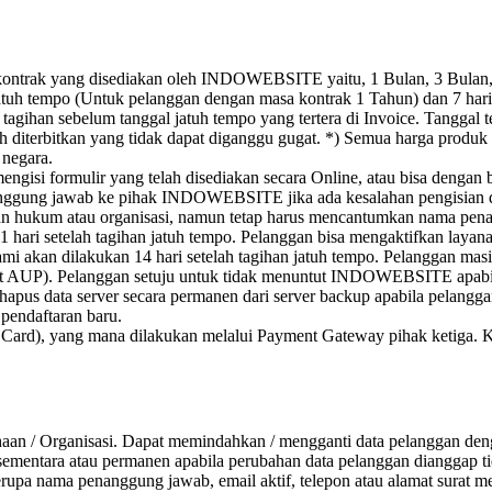
kontrak yang disediakan oleh INDOWEBSITE yaitu, 1 Bulan, 3 Bulan,
 jatuh tempo (Untuk pelanggan dengan masa kontrak 1 Tahun) dan 7 ha
agihan sebelum tanggal jatuh tempo yang tertera di Invoice. Tanggal t
ah diterbitkan yang tidak dapat diganggu gugat. *) Semua harga prod
 negara.
ngisi formulir yang telah disediakan secara Online, atau bisa denga
nggung jawab ke pihak INDOWEBSITE jika ada kesalahan pengisian dat
an hukum atau organisasi, namun tetap harus mencantumkan nama pena
1 hari setelah tagihan jatuh tempo. Pelanggan bisa mengaktifkan laya
ami akan dilakukan 14 hari setelah tagihan jatuh tempo. Pelanggan ma
t AUP). Pelanggan setuju untuk tidak menuntut INDOWEBSITE apabila 
 data server secara permanen dari server backup apabila pelanggan 
pendaftaran baru.
t Card), yang mana dilakukan melalui Payment Gateway pihak ketiga
aan / Organisasi. Dapat memindahkan / mengganti data pelanggan dengan
ntara atau permanen apabila perubahan data pelanggan dianggap tida
 nama penanggung jawab, email aktif, telepon atau alamat surat me