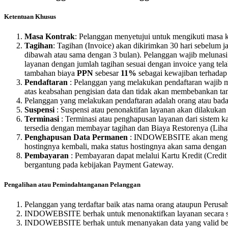
Ketentuan Khusus
Masa Kontrak
: Pelanggan menyetujui untuk mengikuti masa 
Tagihan
: Tagihan (Invoice) akan dikirimkan 30 hari sebelum
dibawah atau sama dengan 3 bulan). Pelanggan wajib melunasi t
layanan dengan jumlah tagihan sesuai dengan invoice yang tel
tambahan biaya
PPN
sebesar
11%
sebagai kewajiban terhadap
Pendaftaran
: Pelanggan yang melakukan pendaftaran wajib me
atas keabsahan pengisian data dan tidak akan membebankan ta
Pelanggan yang melakukan pendaftaran adalah orang atau bad
Suspensi
: Suspensi atau penonaktifan layanan akan dilakukan 
Terminasi
: Terminasi atau penghapusan layanan dari sistem k
tersedia dengan membayar tagihan dan Biaya Restorenya (Liha
Penghapusan Data Permanen
: INDOWEBSITE akan menghapus
hostingnya kembali, maka status hostingnya akan sama dengan 
Pembayaran
: Pembayaran dapat melalui Kartu Kredit (Credi
bergantung pada kebijakan Payment Gateway.
Pengalihan atau Pemindahtanganan Pelanggan
Pelanggan yang terdaftar baik atas nama orang ataupun Perusah
INDOWEBSITE berhak untuk menonaktifkan layanan secara seme
INDOWEBSITE berhak untuk menanyakan data yang valid berupa