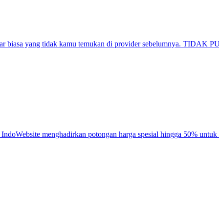
an luar biasa yang tidak kamu temukan di provider sebelumnya. T
ndoWebsite menghadirkan potongan harga spesial hingga 50% untuk p