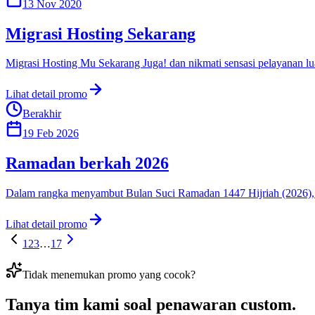
13 Nov 2020
Migrasi Hosting Sekarang
Migrasi Hosting Mu Sekarang Juga! dan nikmati sensasi pelayan
Lihat detail promo
Berakhir
19 Feb 2026
Ramadan berkah 2026
Dalam rangka menyambut Bulan Suci Ramadan 1447 Hijriah (2026), I
Lihat detail promo
1
2
3
…
17
Tidak menemukan promo yang cocok?
Tanya tim kami soal
penawaran custom
.