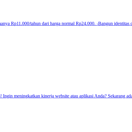
ya Rp11.000/tahun dari harga normal Rp24.000. -Bangun identitas di
ngin meningkatkan kinerja website atau aplikasi Anda? Sekarang adal