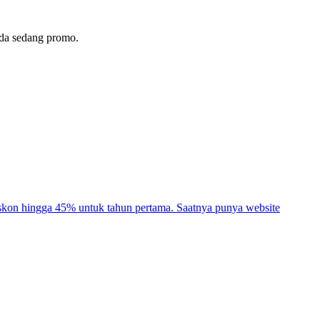
nda sedang promo.
 hingga 45% untuk tahun pertama. Saatnya punya website