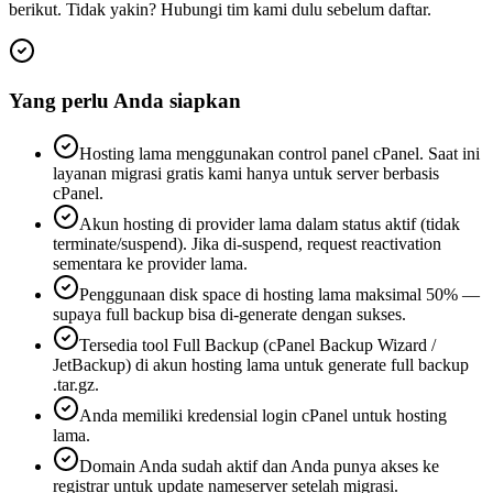
berikut. Tidak yakin? Hubungi tim kami dulu sebelum daftar.
Yang perlu Anda siapkan
Hosting lama menggunakan control panel cPanel. Saat ini
layanan migrasi gratis kami hanya untuk server berbasis
cPanel.
Akun hosting di provider lama dalam status aktif (tidak
terminate/suspend). Jika di-suspend, request reactivation
sementara ke provider lama.
Penggunaan disk space di hosting lama maksimal 50% —
supaya full backup bisa di-generate dengan sukses.
Tersedia tool Full Backup (cPanel Backup Wizard /
JetBackup) di akun hosting lama untuk generate full backup
.tar.gz.
Anda memiliki kredensial login cPanel untuk hosting
lama.
Domain Anda sudah aktif dan Anda punya akses ke
registrar untuk update nameserver setelah migrasi.