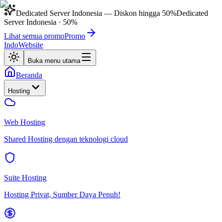
Dedicated Server Indonesia
— Diskon hingga
50%
Dedicated
Server Indonesia
·
50%
Lihat semua promo
Promo
IndoWebsite
Buka menu utama
Beranda
Hosting
Web Hosting
Shared Hosting dengan teknologi cloud
Suite Hosting
Hosting Privat, Sumber Daya Penuh!