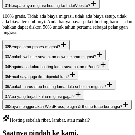
01
Berapa biaya migrasi hosting ke IndoWebsite?
100% gratis. Tidak ada biaya migrasi, tidak ada biaya setup, tidak
ada biaya tersembunyi. Anda hanya bayar paket hosting baru — dan
bahkan dapat diskon 50% untuk tahun pertama sebagai pelanggan
migrasi.
02
Berapa lama proses migrasi?
03
Apakah website saya akan down selama migrasi?
04
Bagaimana kalau hosting lama saya bukan cPanel?
05
Email saya juga ikut dipindahkan?
06
Apakah harus stop hosting lama dulu sebelum migrasi?
07
Apa yang terjadi kalau migrasi gagal?
08
Saya menggunakan WordPress, plugin & theme tetap berfungsi?
Hosting sebelah ribet, lambat, atau mahal?
Saatnya
pindah ke kami
.