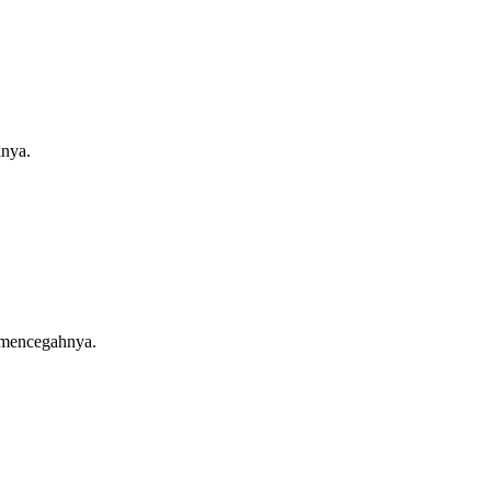
lnya.
n mencegahnya.