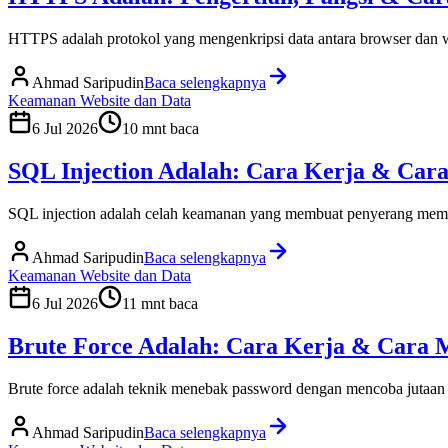
HTTPS adalah protokol yang mengenkripsi data antara browser dan we
Ahmad Saripudin
Baca selengkapnya
Keamanan Website dan Data
6 Jul 2026
10
mnt baca
SQL Injection Adalah: Cara Kerja & Car
SQL injection adalah celah keamanan yang membuat penyerang membaj
Ahmad Saripudin
Baca selengkapnya
Keamanan Website dan Data
6 Jul 2026
11
mnt baca
Brute Force Adalah: Cara Kerja & Cara
Brute force adalah teknik menebak password dengan mencoba jutaan k
Ahmad Saripudin
Baca selengkapnya