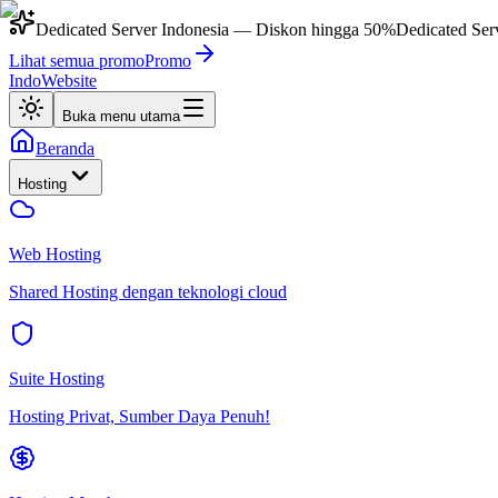
Dedicated Server Indonesia
— Diskon hingga
50%
Dedicated Ser
Lihat semua promo
Promo
IndoWebsite
Buka menu utama
Beranda
Hosting
Web Hosting
Shared Hosting dengan teknologi cloud
Suite Hosting
Hosting Privat, Sumber Daya Penuh!