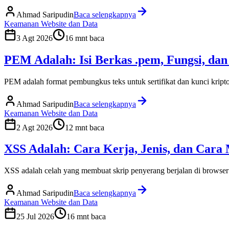
Ahmad Saripudin
Baca selengkapnya
Keamanan Website dan Data
3 Agt 2026
16
mnt baca
PEM Adalah: Isi Berkas .pem, Fungsi, da
PEM adalah format pembungkus teks untuk sertifikat dan kunci kript
Ahmad Saripudin
Baca selengkapnya
Keamanan Website dan Data
2 Agt 2026
12
mnt baca
XSS Adalah: Cara Kerja, Jenis, dan Car
XSS adalah celah yang membuat skrip penyerang berjalan di browser 
Ahmad Saripudin
Baca selengkapnya
Keamanan Website dan Data
25 Jul 2026
16
mnt baca