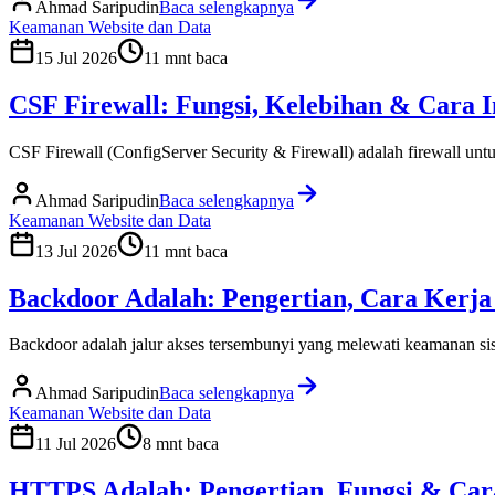
Ahmad Saripudin
Baca selengkapnya
Keamanan Website dan Data
15 Jul 2026
11
mnt baca
CSF Firewall: Fungsi, Kelebihan & Cara In
CSF Firewall (ConfigServer Security & Firewall) adalah firewall untuk s
Ahmad Saripudin
Baca selengkapnya
Keamanan Website dan Data
13 Jul 2026
11
mnt baca
Backdoor Adalah: Pengertian, Cara Kerj
Backdoor adalah jalur akses tersembunyi yang melewati keamanan siste
Ahmad Saripudin
Baca selengkapnya
Keamanan Website dan Data
11 Jul 2026
8
mnt baca
HTTPS Adalah: Pengertian, Fungsi & Car