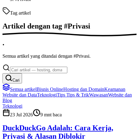
Tag artikel
Artikel dengan tag
#
Privasi
.
Semua artikel yang ditandai dengan #Privasi.
Cari
Semua artikel
Bisnis Online
Hosting dan Domain
Keamanan
Website dan Data
Teknologi
Tips
Tips & Trik
Wawasan
Website dan
Blog
Teknologi
23 Jul 2026
9
mnt baca
DuckDuckGo Adalah: Cara Kerja,
Privasi & Alasan Diblokir