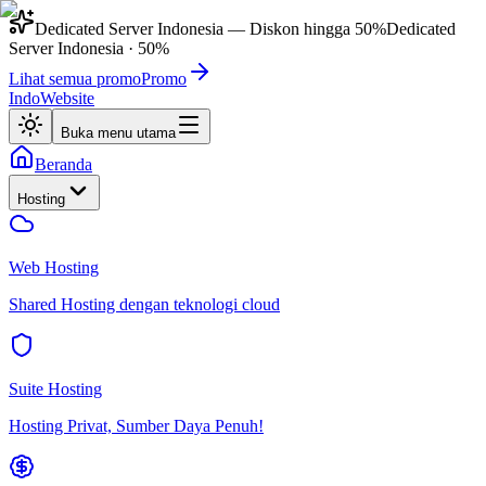
Dedicated Server Indonesia
— Diskon hingga
50%
Dedicated
Server Indonesia
·
50%
Lihat semua promo
Promo
IndoWebsite
Buka menu utama
Beranda
Hosting
Web Hosting
Shared Hosting dengan teknologi cloud
Suite Hosting
Hosting Privat, Sumber Daya Penuh!