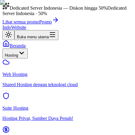
Dedicated Server Indonesia
— Diskon hingga
50%
Dedicated
Server Indonesia
·
50%
Lihat semua promo
Promo
IndoWebsite
Buka menu utama
Beranda
Hosting
Web Hosting
Shared Hosting dengan teknologi cloud
Suite Hosting
Hosting Privat, Sumber Daya Penuh!