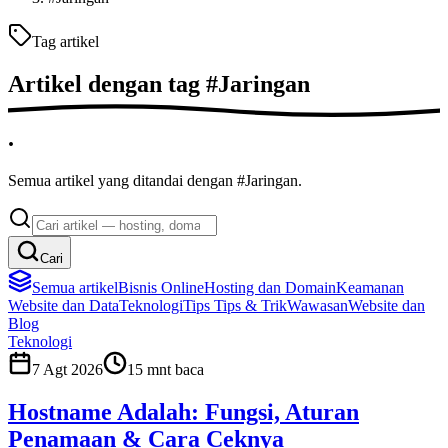
Tag artikel
Artikel dengan tag
#
Jaringan
.
Semua artikel yang ditandai dengan #Jaringan.
Cari
Semua artikel
Bisnis Online
Hosting dan Domain
Keamanan
Website dan Data
Teknologi
Tips
Tips & Trik
Wawasan
Website dan
Blog
Teknologi
7 Agt 2026
15
mnt baca
Hostname Adalah: Fungsi, Aturan
Penamaan & Cara Ceknya