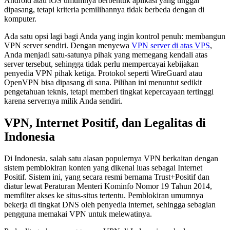
Android atau iOS umumnya berbentuk aplikasi yang tinggal
dipasang, tetapi kriteria pemilihannya tidak berbeda dengan di
komputer.
Ada satu opsi lagi bagi Anda yang ingin kontrol penuh: membangun
VPN server sendiri. Dengan menyewa
VPN server di atas VPS
,
Anda menjadi satu-satunya pihak yang memegang kendali atas
server tersebut, sehingga tidak perlu mempercayai kebijakan
penyedia VPN pihak ketiga. Protokol seperti WireGuard atau
OpenVPN bisa dipasang di sana. Pilihan ini menuntut sedikit
pengetahuan teknis, tetapi memberi tingkat kepercayaan tertinggi
karena servernya milik Anda sendiri.
VPN, Internet Positif, dan Legalitas di
Indonesia
Di Indonesia, salah satu alasan populernya VPN berkaitan dengan
sistem pemblokiran konten yang dikenal luas sebagai Internet
Positif. Sistem ini, yang secara resmi bernama Trust+Positif dan
diatur lewat Peraturan Menteri Kominfo Nomor 19 Tahun 2014,
memfilter akses ke situs-situs tertentu. Pemblokiran umumnya
bekerja di tingkat DNS oleh penyedia internet, sehingga sebagian
pengguna memakai VPN untuk melewatinya.