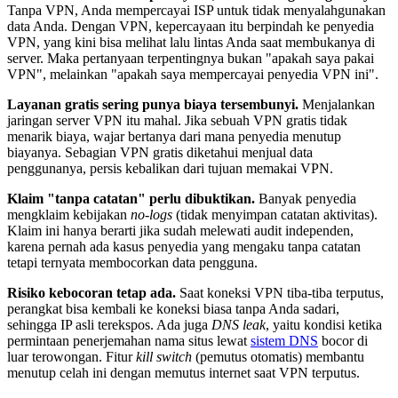
Tanpa VPN, Anda mempercayai ISP untuk tidak menyalahgunakan
data Anda. Dengan VPN, kepercayaan itu berpindah ke penyedia
VPN, yang kini bisa melihat lalu lintas Anda saat membukanya di
server. Maka pertanyaan terpentingnya bukan "apakah saya pakai
VPN", melainkan "apakah saya mempercayai penyedia VPN ini".
Layanan gratis sering punya biaya tersembunyi.
Menjalankan
jaringan server VPN itu mahal. Jika sebuah VPN gratis tidak
menarik biaya, wajar bertanya dari mana penyedia menutup
biayanya. Sebagian VPN gratis diketahui menjual data
penggunanya, persis kebalikan dari tujuan memakai VPN.
Klaim "tanpa catatan" perlu dibuktikan.
Banyak penyedia
mengklaim kebijakan
no-logs
(tidak menyimpan catatan aktivitas).
Klaim ini hanya berarti jika sudah melewati audit independen,
karena pernah ada kasus penyedia yang mengaku tanpa catatan
tetapi ternyata membocorkan data pengguna.
Risiko kebocoran tetap ada.
Saat koneksi VPN tiba-tiba terputus,
perangkat bisa kembali ke koneksi biasa tanpa Anda sadari,
sehingga IP asli terekspos. Ada juga
DNS leak
, yaitu kondisi ketika
permintaan penerjemahan nama situs lewat
sistem DNS
bocor di
luar terowongan. Fitur
kill switch
(pemutus otomatis) membantu
menutup celah ini dengan memutus internet saat VPN terputus.