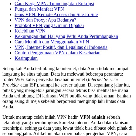
Cara Kerja VPN: Tunneling dan Enkripsi
Fungsi dan Manfaat VPN
Jenis VPN: Remote Access dan Site-to-Site
VPN dan Proxy: Apa Bedanya?
Protokol VPN yang Umum Dipakai
Kelebihan VPN
Kekurangan dan Hal yang Perlu Anda Pertimbangkan
Cara Memilih dan Menggunakan VPN
VPN, Internet Positif, dan Legalitas di Indonesia
Contoh Penggunaan VPN dalam Keseharian
Kesimpulan
Setiap kali Anda terhubung ke internet, data Anda tidak melompat
langsung ke situs tujuan. Data itu melewati beberapa perantara:
router WiFi kafe, penyedia layanan internet (
Internet Service
Provider
atau ISP), sampai ke server tujuan. Di sepanjang jalur itu,
pihak yang mengelola jaringan secara teknis bisa melihat ke mana
Anda terhubung. Di jaringan WiFi publik yang tidak aman, bahkan
orang asing di meja sebelah berpotensi mengintip lalu lintas data
Anda.
Untuk menutup celah inilah VPN hadir.
VPN adalah
sebuah
teknologi yang membungkus koneksi internet Anda dalam lapisan
terenkripsi, sehingga data yang lewat tidak bisa dibaca oleh pihak di
sepanjang jalur. Artikel ini akan membahas pengertian VPN, cara