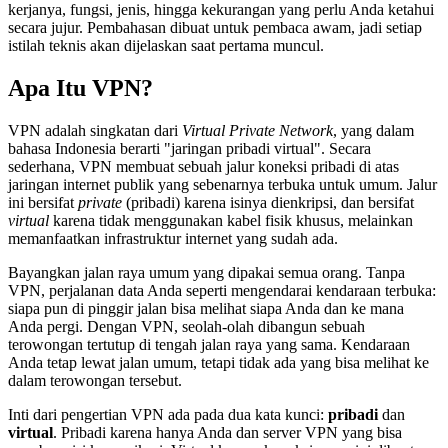
kerjanya, fungsi, jenis, hingga kekurangan yang perlu Anda ketahui
secara jujur. Pembahasan dibuat untuk pembaca awam, jadi setiap
istilah teknis akan dijelaskan saat pertama muncul.
Apa Itu VPN?
VPN adalah singkatan dari
Virtual Private Network
, yang dalam
bahasa Indonesia berarti "jaringan pribadi virtual". Secara
sederhana, VPN membuat sebuah jalur koneksi pribadi di atas
jaringan internet publik yang sebenarnya terbuka untuk umum. Jalur
ini bersifat
private
(pribadi) karena isinya dienkripsi, dan bersifat
virtual
karena tidak menggunakan kabel fisik khusus, melainkan
memanfaatkan infrastruktur internet yang sudah ada.
Bayangkan jalan raya umum yang dipakai semua orang. Tanpa
VPN, perjalanan data Anda seperti mengendarai kendaraan terbuka:
siapa pun di pinggir jalan bisa melihat siapa Anda dan ke mana
Anda pergi. Dengan VPN, seolah-olah dibangun sebuah
terowongan tertutup di tengah jalan raya yang sama. Kendaraan
Anda tetap lewat jalan umum, tetapi tidak ada yang bisa melihat ke
dalam terowongan tersebut.
Inti dari pengertian VPN ada pada dua kata kunci:
pribadi
dan
virtual
. Pribadi karena hanya Anda dan server VPN yang bisa