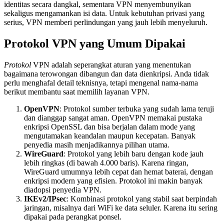
identitas secara dangkal, sementara VPN menyembunyikan
sekaligus mengamankan isi data. Untuk kebutuhan privasi yang
serius, VPN memberi perlindungan yang jauh lebih menyeluruh.
Protokol VPN yang Umum Dipakai
Protokol
VPN adalah seperangkat aturan yang menentukan
bagaimana terowongan dibangun dan data dienkripsi. Anda tidak
perlu menghafal detail teknisnya, tetapi mengenal nama-nama
berikut membantu saat memilih layanan VPN.
OpenVPN
: Protokol sumber terbuka yang sudah lama teruji
dan dianggap sangat aman. OpenVPN memakai pustaka
enkripsi OpenSSL dan bisa berjalan dalam mode yang
mengutamakan keandalan maupun kecepatan. Banyak
penyedia masih menjadikannya pilihan utama.
WireGuard
: Protokol yang lebih baru dengan kode jauh
lebih ringkas (di bawah 4.000 baris). Karena ringan,
WireGuard umumnya lebih cepat dan hemat baterai, dengan
enkripsi modern yang efisien. Protokol ini makin banyak
diadopsi penyedia VPN.
IKEv2/IPsec
: Kombinasi protokol yang stabil saat berpindah
jaringan, misalnya dari WiFi ke data seluler. Karena itu sering
dipakai pada perangkat ponsel.