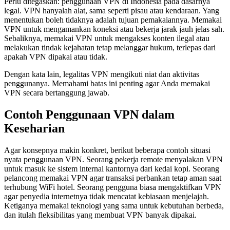
Perlu ditegaskan: penggunaan VPN di Indonesia pada dasarnya
legal. VPN hanyalah alat, sama seperti pisau atau kendaraan. Yang
menentukan boleh tidaknya adalah tujuan pemakaiannya. Memakai
VPN untuk mengamankan koneksi atau bekerja jarak jauh jelas sah.
Sebaliknya, memakai VPN untuk mengakses konten ilegal atau
melakukan tindak kejahatan tetap melanggar hukum, terlepas dari
apakah VPN dipakai atau tidak.
Dengan kata lain, legalitas VPN mengikuti niat dan aktivitas
penggunanya. Memahami batas ini penting agar Anda memakai
VPN secara bertanggung jawab.
Contoh Penggunaan VPN dalam
Keseharian
Agar konsepnya makin konkret, berikut beberapa contoh situasi
nyata penggunaan VPN. Seorang pekerja remote menyalakan VPN
untuk masuk ke sistem internal kantornya dari kedai kopi. Seorang
pelancong memakai VPN agar transaksi perbankan tetap aman saat
terhubung WiFi hotel. Seorang pengguna biasa mengaktifkan VPN
agar penyedia internetnya tidak mencatat kebiasaan menjelajah.
Ketiganya memakai teknologi yang sama untuk kebutuhan berbeda,
dan itulah fleksibilitas yang membuat VPN banyak dipakai.