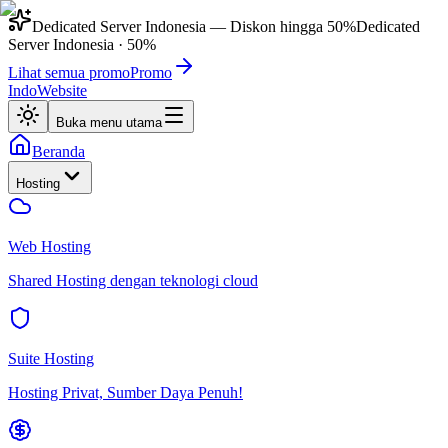
Dedicated Server Indonesia
— Diskon hingga
50%
Dedicated
Server Indonesia
·
50%
Lihat semua promo
Promo
IndoWebsite
Buka menu utama
Beranda
Hosting
Web Hosting
Shared Hosting dengan teknologi cloud
Suite Hosting
Hosting Privat, Sumber Daya Penuh!