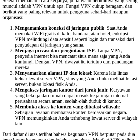
Setelah memahami cara kerjanya, pertanyaan berikutnya yang sering
muncul adalah VPN untuk apa. Fungsi VPN cukup beragam, dan
berikut yang paling relevan untuk pengguna sehari-hari maupun
organisasi:
Mengamankan koneksi di jaringan publik
: Saat Anda
memakai WiFi gratis di kafe, bandara, atau hotel, enkripsi
VPN melindungi data sensitif seperti login dan transaksi dari
penyadapan di jaringan yang sama.
Menjaga privasi dari pengintaian ISP
: Tanpa VPN,
penyedia internet bisa mencatat situs mana saja yang Anda
kunjungi. Dengan VPN, riwayat itu tertutup dari pandangan
mereka.
Menyamarkan alamat IP dan lokasi
: Karena lalu lintas
keluar lewat server VPN, situs yang Anda buka melihat lokasi
server, bukan lokasi fisik Anda.
Mengakses jaringan kantor dari jarak jauh
: Karyawan
yang bekerja dari rumah dapat masuk ke jaringan internal
perusahaan secara aman, seolah-olah duduk di kantor.
Membuka akses ke konten yang dibatasi wilayah
:
Sebagian layanan membatasi konten berdasarkan negara.
VPN memungkinkan Anda terhubung lewat server di wilayah
lain.
Dari daftar di atas terlihat bahwa kegunaan VPN berputar pada dua
tema besar: keamanan dan keleluasaan akses. Manfaat VPN paling