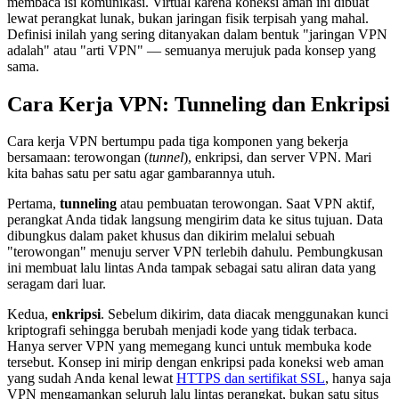
membaca isi komunikasi. Virtual karena koneksi aman ini dibuat
lewat perangkat lunak, bukan jaringan fisik terpisah yang mahal.
Definisi inilah yang sering ditanyakan dalam bentuk "jaringan VPN
adalah" atau "arti VPN" — semuanya merujuk pada konsep yang
sama.
Cara Kerja VPN: Tunneling dan Enkripsi
Cara kerja VPN bertumpu pada tiga komponen yang bekerja
bersamaan: terowongan (
tunnel
), enkripsi, dan server VPN. Mari
kita bahas satu per satu agar gambarannya utuh.
Pertama,
tunneling
atau pembuatan terowongan. Saat VPN aktif,
perangkat Anda tidak langsung mengirim data ke situs tujuan. Data
dibungkus dalam paket khusus dan dikirim melalui sebuah
"terowongan" menuju server VPN terlebih dahulu. Pembungkusan
ini membuat lalu lintas Anda tampak sebagai satu aliran data yang
seragam dari luar.
Kedua,
enkripsi
. Sebelum dikirim, data diacak menggunakan kunci
kriptografi sehingga berubah menjadi kode yang tidak terbaca.
Hanya server VPN yang memegang kunci untuk membuka kode
tersebut. Konsep ini mirip dengan enkripsi pada koneksi web aman
yang sudah Anda kenal lewat
HTTPS dan sertifikat SSL
, hanya saja
VPN mengamankan seluruh lalu lintas perangkat, bukan satu situs