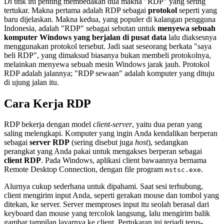
Di titik ini penting membedakan dua makna "RDP" yang sering
tertukar. Makna pertama adalah RDP sebagai
protokol
seperti yang
baru dijelaskan. Makna kedua, yang populer di kalangan pengguna
Indonesia, adalah "RDP" sebagai sebutan untuk
menyewa sebuah
komputer Windows yang berjalan di pusat data
lalu diaksesnya
menggunakan protokol tersebut. Jadi saat seseorang berkata "saya
beli RDP", yang dimaksud biasanya bukan membeli protokolnya,
melainkan menyewa sebuah mesin Windows jarak jauh. Protokol
RDP adalah jalannya; "RDP sewaan" adalah komputer yang dituju
di ujung jalan itu.
Cara Kerja RDP
RDP bekerja dengan model
client-server
, yaitu dua peran yang
saling melengkapi. Komputer yang ingin Anda kendalikan berperan
sebagai
server RDP
(sering disebut juga
host
), sedangkan
perangkat yang Anda pakai untuk mengakses berperan sebagai
client RDP
. Pada Windows, aplikasi client bawaannya bernama
Remote Desktop Connection, dengan file program
.
mstsc.exe
Alurnya cukup sederhana untuk dipahami. Saat sesi terhubung,
client mengirim input Anda, seperti gerakan mouse dan tombol yang
ditekan, ke server. Server memproses input itu seolah berasal dari
keyboard dan mouse yang tercolok langsung, lalu mengirim balik
gambar tampilan layarnya ke client. Pertukaran ini terjadi terus-