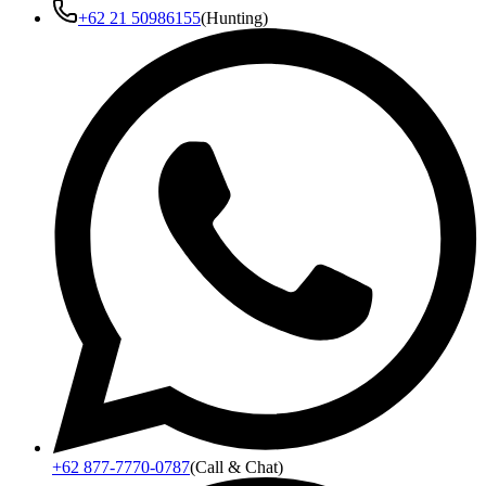
+62 21 50986155
(Hunting)
+62 877-7770-0787
(Call & Chat)