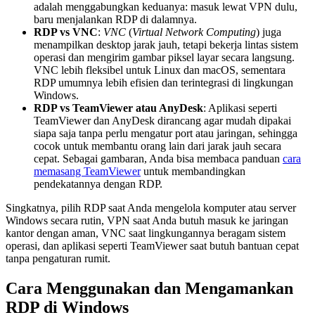
adalah menggabungkan keduanya: masuk lewat VPN dulu,
baru menjalankan RDP di dalamnya.
RDP vs VNC
:
VNC
(
Virtual Network Computing
) juga
menampilkan desktop jarak jauh, tetapi bekerja lintas sistem
operasi dan mengirim gambar piksel layar secara langsung.
VNC lebih fleksibel untuk Linux dan macOS, sementara
RDP umumnya lebih efisien dan terintegrasi di lingkungan
Windows.
RDP vs TeamViewer atau AnyDesk
: Aplikasi seperti
TeamViewer dan AnyDesk dirancang agar mudah dipakai
siapa saja tanpa perlu mengatur port atau jaringan, sehingga
cocok untuk membantu orang lain dari jarak jauh secara
cepat. Sebagai gambaran, Anda bisa membaca panduan
cara
memasang TeamViewer
untuk membandingkan
pendekatannya dengan RDP.
Singkatnya, pilih RDP saat Anda mengelola komputer atau server
Windows secara rutin, VPN saat Anda butuh masuk ke jaringan
kantor dengan aman, VNC saat lingkungannya beragam sistem
operasi, dan aplikasi seperti TeamViewer saat butuh bantuan cepat
tanpa pengaturan rumit.
Cara Menggunakan dan Mengamankan
RDP di Windows