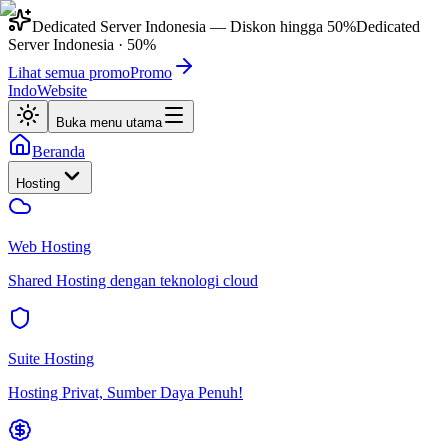
Dedicated Server Indonesia
— Diskon hingga
50%
Dedicated
Server Indonesia
·
50%
Lihat semua promo
Promo
IndoWebsite
Buka menu utama
Beranda
Hosting
Web Hosting
Shared Hosting dengan teknologi cloud
Suite Hosting
Hosting Privat, Sumber Daya Penuh!