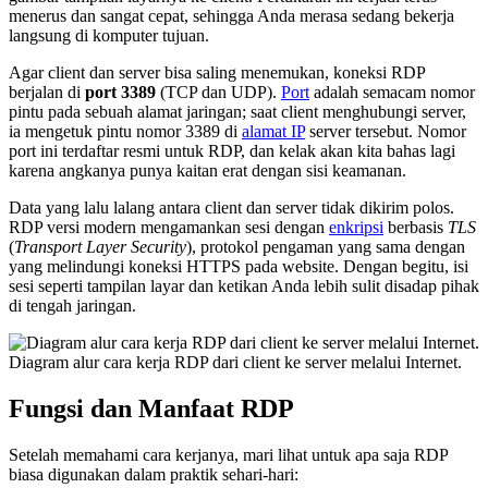
menerus dan sangat cepat, sehingga Anda merasa sedang bekerja
langsung di komputer tujuan.
Agar client dan server bisa saling menemukan, koneksi RDP
berjalan di
port 3389
(TCP dan UDP).
Port
adalah semacam nomor
pintu pada sebuah alamat jaringan; saat client menghubungi server,
ia mengetuk pintu nomor 3389 di
alamat IP
server tersebut. Nomor
port ini terdaftar resmi untuk RDP, dan kelak akan kita bahas lagi
karena angkanya punya kaitan erat dengan sisi keamanan.
Data yang lalu lalang antara client dan server tidak dikirim polos.
RDP versi modern mengamankan sesi dengan
enkripsi
berbasis
TLS
(
Transport Layer Security
), protokol pengaman yang sama dengan
yang melindungi koneksi HTTPS pada website. Dengan begitu, isi
sesi seperti tampilan layar dan ketikan Anda lebih sulit disadap pihak
di tengah jaringan.
Diagram alur cara kerja RDP dari client ke server melalui Internet.
Fungsi dan Manfaat RDP
Setelah memahami cara kerjanya, mari lihat untuk apa saja RDP
biasa digunakan dalam praktik sehari-hari: