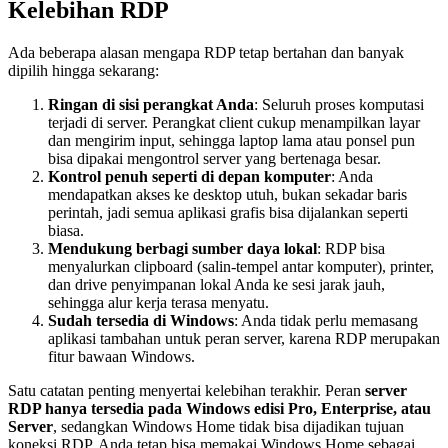
Kelebihan RDP
Ada beberapa alasan mengapa RDP tetap bertahan dan banyak
dipilih hingga sekarang:
Ringan di sisi perangkat Anda
: Seluruh proses komputasi
terjadi di server. Perangkat client cukup menampilkan layar
dan mengirim input, sehingga laptop lama atau ponsel pun
bisa dipakai mengontrol server yang bertenaga besar.
Kontrol penuh seperti di depan komputer
: Anda
mendapatkan akses ke desktop utuh, bukan sekadar baris
perintah, jadi semua aplikasi grafis bisa dijalankan seperti
biasa.
Mendukung berbagi sumber daya lokal
: RDP bisa
menyalurkan clipboard (salin-tempel antar komputer), printer,
dan drive penyimpanan lokal Anda ke sesi jarak jauh,
sehingga alur kerja terasa menyatu.
Sudah tersedia di Windows
: Anda tidak perlu memasang
aplikasi tambahan untuk peran server, karena RDP merupakan
fitur bawaan Windows.
Satu catatan penting menyertai kelebihan terakhir. Peran
server
RDP hanya tersedia pada Windows edisi Pro, Enterprise, atau
Server
, sedangkan Windows Home tidak bisa dijadikan tujuan
koneksi RDP. Anda tetap bisa memakai Windows Home sebagai