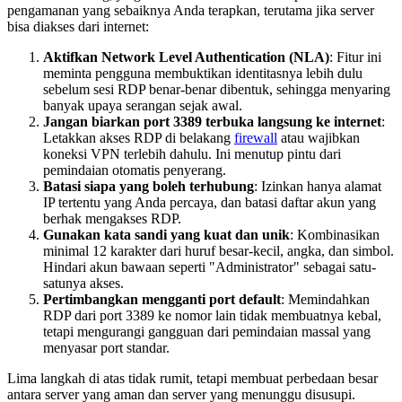
pengamanan yang sebaiknya Anda terapkan, terutama jika server
bisa diakses dari internet:
Aktifkan Network Level Authentication (NLA)
: Fitur ini
meminta pengguna membuktikan identitasnya lebih dulu
sebelum sesi RDP benar-benar dibentuk, sehingga menyaring
banyak upaya serangan sejak awal.
Jangan biarkan port 3389 terbuka langsung ke internet
:
Letakkan akses RDP di belakang
firewall
atau wajibkan
koneksi VPN terlebih dahulu. Ini menutup pintu dari
pemindaian otomatis penyerang.
Batasi siapa yang boleh terhubung
: Izinkan hanya alamat
IP tertentu yang Anda percaya, dan batasi daftar akun yang
berhak mengakses RDP.
Gunakan kata sandi yang kuat dan unik
: Kombinasikan
minimal 12 karakter dari huruf besar-kecil, angka, dan simbol.
Hindari akun bawaan seperti "Administrator" sebagai satu-
satunya akses.
Pertimbangkan mengganti port default
: Memindahkan
RDP dari port 3389 ke nomor lain tidak membuatnya kebal,
tetapi mengurangi gangguan dari pemindaian massal yang
menyasar port standar.
Lima langkah di atas tidak rumit, tetapi membuat perbedaan besar
antara server yang aman dan server yang menunggu disusupi.