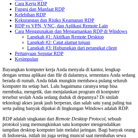
Cara Kerja RDP
Fungsi dan Manfaat RDP
Kelebihan RDP
Kekurangan dan Risiko Keamanan RDP
RDP vs VPN, VNC, dan Aplikasi Remote Lain
Cara Menggunakan dan Mengamankan RDP di Windows
Langkah #1: Aktifkan Remote Desktop
Langkah #2: Catat alamat tujuan
Langkah #3: Hubungkan dari perangkat client
Pertanyaan Seputar RDP
Kesimpulan
Bayangkan komputer kerja Anda menyala di kantor, lengkap
dengan semua aplikasi dan file di dalamnya, sementara Anda sedang
berada di rumah. Anda tidak mungkin membawa pulang seluruh
komputer itu setiap hari. Lalu bagaimana caranya tetap bisa
membuka, mengetik, dan menjalankan program di komputer
tersebut seolah Anda sedang duduk di depannya? Di sinilah
teknologi akses jarak jauh berperan, dan salah satu yang paling tua
serta paling banyak dipakai di lingkungan Windows adalah RDP.
RDP adalah singkatan dari
Remote Desktop Protocol
, sebuah
protokol yang memungkinkan satu komputer mengendalikan
tampilan desktop komputer lain melalui jaringan. Bagi banyak orang
di Indonesia, istilah ini juga sering muncul saat membahas sewa