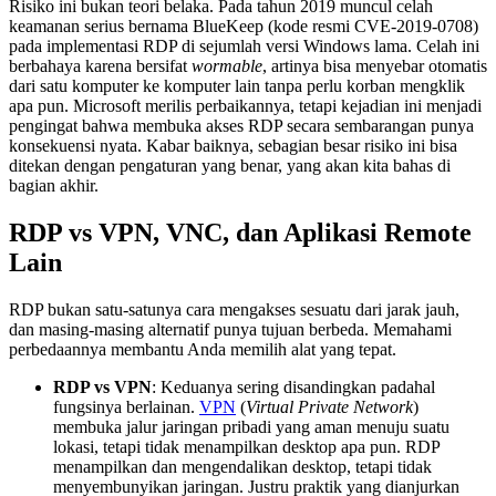
Risiko ini bukan teori belaka. Pada tahun 2019 muncul celah
keamanan serius bernama BlueKeep (kode resmi CVE-2019-0708)
pada implementasi RDP di sejumlah versi Windows lama. Celah ini
berbahaya karena bersifat
wormable
, artinya bisa menyebar otomatis
dari satu komputer ke komputer lain tanpa perlu korban mengklik
apa pun. Microsoft merilis perbaikannya, tetapi kejadian ini menjadi
pengingat bahwa membuka akses RDP secara sembarangan punya
konsekuensi nyata. Kabar baiknya, sebagian besar risiko ini bisa
ditekan dengan pengaturan yang benar, yang akan kita bahas di
bagian akhir.
RDP vs VPN, VNC, dan Aplikasi Remote
Lain
RDP bukan satu-satunya cara mengakses sesuatu dari jarak jauh,
dan masing-masing alternatif punya tujuan berbeda. Memahami
perbedaannya membantu Anda memilih alat yang tepat.
RDP vs VPN
: Keduanya sering disandingkan padahal
fungsinya berlainan.
VPN
(
Virtual Private Network
)
membuka jalur jaringan pribadi yang aman menuju suatu
lokasi, tetapi tidak menampilkan desktop apa pun. RDP
menampilkan dan mengendalikan desktop, tetapi tidak
menyembunyikan jaringan. Justru praktik yang dianjurkan