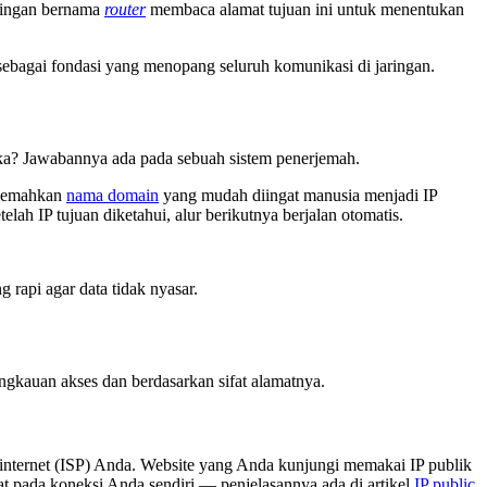
aringan bernama
router
membaca alamat tujuan ini untuk menentukan
ut sebagai fondasi yang menopang seluruh komunikasi di jaringan.
ka? Jawabannya ada pada sebuah sistem penerjemah.
rjemahkan
nama domain
yang mudah diingat manusia menjadi IP
elah IP tujuan diketahui, alur berikutnya berjalan otomatis.
g rapi agar data tidak nyasar.
ngkauan akses dan berdasarkan sifat alamatnya.
an internet (ISP) Anda. Website yang Anda kunjungi memakai IP publik
kat pada koneksi Anda sendiri — penjelasannya ada di artikel
IP public