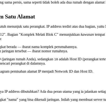
ng sama persis, sama seperti tidak boleh ada dua rumah dengan alamat 
am Satu Alamat
tuh menunjuk satu perangkat. IP address terdiri atas dua bagian, yaitu
 12". Bagian "Komplek Melati Blok C" menunjukkan
kawasan
tempat 
u:
ngkat berada — ibarat nama komplek perumahannya.
m jaringan tersebut — ibarat nomor rumahnya.
 (jaringan rumah Anda), sedangkan
adalah Host ID (perangkat tert
10
 mencari perangkat di dalamnya.
agram pemisahan alamat IP menjadi Network ID dan Host ID.
a IP address dibutuhkan? Ada dua peran utama yang ia jalankan setiap
ngkat "nama" yang bisa dikenali jaringan. Inilah yang membuat server 