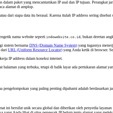
gkus dalam paket yang mencantumkan IP asal dan IP tujuan. Perangkat j
aca alamat di amplop.
atau dari siapa data itu berasal. Karena itulah IP address sering diseb
engetik nama website seperti
, bukan deretan ang
indowebsite.co.id
gi sistem bernama
DNS (Domain Name System)
yang tugasnya mene
 dari
URL (Uniform Resource Locator)
yang Anda ketik di browser. Set
kerja IP address dalam koneksi internet.
t halaman yang terbuka, tetapi di balik layar ada pertukaran alamat yan
ua pengelompokan yang paling penting dipahami adalah berdasarkan ja
amat ini bersifat unik secara global dan diberikan oleh penyedia layan
ngka yang Anda lihat di situs pengecek IP belum tentu alamat yang mele