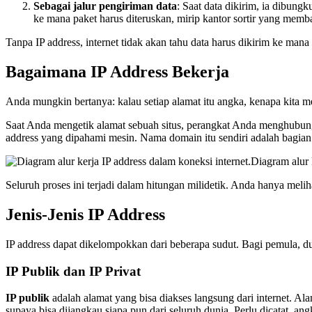
Sebagai jalur pengiriman data
: Saat data dikirim, ia dibun
ke mana paket harus diteruskan, mirip kantor sortir yang memb
Tanpa IP address, internet tidak akan tahu data harus dikirim ke mana 
Bagaimana IP Address Bekerja
Anda mungkin bertanya: kalau setiap alamat itu angka, kenapa kita m
Saat Anda mengetik alamat sebuah situs, perangkat Anda menghubun
address yang dipahami mesin. Nama domain itu sendiri adalah bagian
Diagram alur 
Seluruh proses ini terjadi dalam hitungan milidetik. Anda hanya meliha
Jenis-Jenis IP Address
IP address dapat dikelompokkan dari beberapa sudut. Bagi pemula, d
IP Publik dan IP Privat
IP publik
adalah alamat yang bisa diakses langsung dari internet. Al
supaya bisa dijangkau siapa pun dari seluruh dunia. Perlu dicatat, a