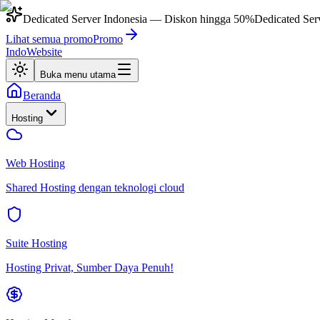
Dedicated Server Indonesia
— Diskon hingga
50%
Dedicated Ser
Lihat semua promo
Promo
IndoWebsite
Buka menu utama
Beranda
Hosting
Web Hosting
Shared Hosting dengan teknologi cloud
Suite Hosting
Hosting Privat, Sumber Daya Penuh!