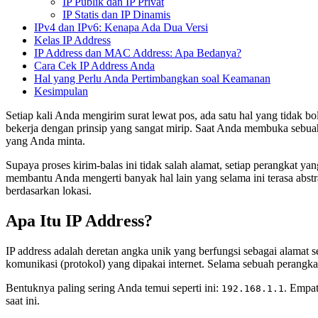
IP Publik dan IP Privat
IP Statis dan IP Dinamis
IPv4 dan IPv6: Kenapa Ada Dua Versi
Kelas IP Address
IP Address dan MAC Address: Apa Bedanya?
Cara Cek IP Address Anda
Hal yang Perlu Anda Pertimbangkan soal Keamanan
Kesimpulan
Setiap kali Anda mengirim surat lewat pos, ada satu hal yang tidak bol
bekerja dengan prinsip yang sangat mirip. Saat Anda membuka sebuah
yang Anda minta.
Supaya proses kirim-balas ini tidak salah alamat, setiap perangkat ya
membantu Anda mengerti banyak hal lain yang selama ini terasa abstr
berdasarkan lokasi.
Apa Itu IP Address?
IP address adalah deretan angka unik yang berfungsi sebagai alamat s
komunikasi (protokol) yang dipakai internet. Selama sebuah perangkat 
Bentuknya paling sering Anda temui seperti ini:
. Empat
192.168.1.1
saat ini.