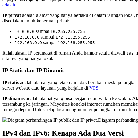
adalah
.
IP privat
adalah alamat yang hanya berlaku di dalam jaringan lokal, m
disediakan untuk keperluan privat:
sampai
10.0.0.0
10.255.255.255
sampai
172.16.0.0
172.31.255.255
sampai
192.168.0.0
192.168.255.255
Itulah alasan IP perangkat di rumah Anda hampir selalu diawali
192.
sifatnya yang hanya lokal.
IP Statis dan IP Dinamis
IP statis
adalah alamat yang tetap dan tidak berubah meski perangkat d
server website atau layanan yang berjalan di
VPS
.
IP dinamis
adalah alamat yang bisa berganti dari waktu ke waktu. Al
tersambung ke jaringan. Mayoritas koneksi internet rumahan memakai 
minggu depan. Untuk tetap bisa menghubungi perangkat di rumah mes
Diagram perbandinga
IPv4 dan IPv6: Kenapa Ada Dua Versi