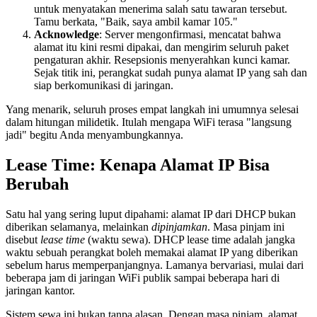
untuk menyatakan menerima salah satu tawaran tersebut.
Tamu berkata, "Baik, saya ambil kamar 105."
Acknowledge
: Server mengonfirmasi, mencatat bahwa
alamat itu kini resmi dipakai, dan mengirim seluruh paket
pengaturan akhir. Resepsionis menyerahkan kunci kamar.
Sejak titik ini, perangkat sudah punya alamat IP yang sah dan
siap berkomunikasi di jaringan.
Yang menarik, seluruh proses empat langkah ini umumnya selesai
dalam hitungan milidetik. Itulah mengapa WiFi terasa "langsung
jadi" begitu Anda menyambungkannya.
Lease Time: Kenapa Alamat IP Bisa
Berubah
Satu hal yang sering luput dipahami: alamat IP dari DHCP bukan
diberikan selamanya, melainkan
dipinjamkan
. Masa pinjam ini
disebut
lease time
(waktu sewa). DHCP lease time adalah jangka
waktu sebuah perangkat boleh memakai alamat IP yang diberikan
sebelum harus memperpanjangnya. Lamanya bervariasi, mulai dari
beberapa jam di jaringan WiFi publik sampai beberapa hari di
jaringan kantor.
Sistem sewa ini bukan tanpa alasan. Dengan masa pinjam, alamat