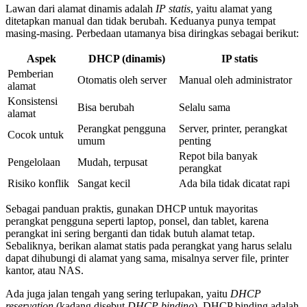
Lawan dari alamat dinamis adalah
IP statis
, yaitu alamat yang
ditetapkan manual dan tidak berubah. Keduanya punya tempat
masing-masing. Perbedaan utamanya bisa diringkas sebagai berikut:
Aspek
DHCP (dinamis)
IP statis
Pemberian
Otomatis oleh server
Manual oleh administrator
alamat
Konsistensi
Bisa berubah
Selalu sama
alamat
Perangkat pengguna
Server, printer, perangkat
Cocok untuk
umum
penting
Repot bila banyak
Pengelolaan
Mudah, terpusat
perangkat
Risiko konflik
Sangat kecil
Ada bila tidak dicatat rapi
Sebagai panduan praktis, gunakan DHCP untuk mayoritas
perangkat pengguna seperti laptop, ponsel, dan tablet, karena
perangkat ini sering berganti dan tidak butuh alamat tetap.
Sebaliknya, berikan alamat statis pada perangkat yang harus selalu
dapat dihubungi di alamat yang sama, misalnya server file, printer
kantor, atau NAS.
Ada juga jalan tengah yang sering terlupakan, yaitu
DHCP
reservation
(kadang disebut
DHCP binding
). DHCP binding adalah