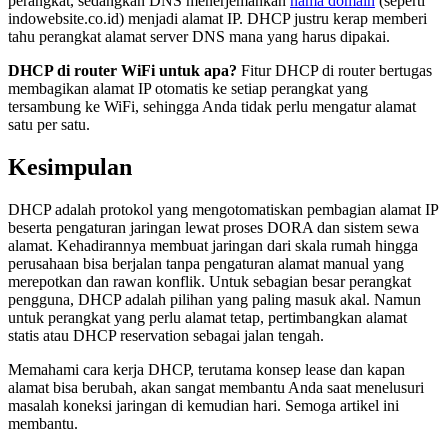
perangkat, sedangkan DNS menerjemahkan
nama domain
(seperti
indowebsite.co.id) menjadi alamat IP. DHCP justru kerap memberi
tahu perangkat alamat server DNS mana yang harus dipakai.
DHCP di router WiFi untuk apa?
Fitur DHCP di router bertugas
membagikan alamat IP otomatis ke setiap perangkat yang
tersambung ke WiFi, sehingga Anda tidak perlu mengatur alamat
satu per satu.
Kesimpulan
DHCP adalah protokol yang mengotomatiskan pembagian alamat IP
beserta pengaturan jaringan lewat proses DORA dan sistem sewa
alamat. Kehadirannya membuat jaringan dari skala rumah hingga
perusahaan bisa berjalan tanpa pengaturan alamat manual yang
merepotkan dan rawan konflik. Untuk sebagian besar perangkat
pengguna, DHCP adalah pilihan yang paling masuk akal. Namun
untuk perangkat yang perlu alamat tetap, pertimbangkan alamat
statis atau DHCP reservation sebagai jalan tengah.
Memahami cara kerja DHCP, terutama konsep lease dan kapan
alamat bisa berubah, akan sangat membantu Anda saat menelusuri
masalah koneksi jaringan di kemudian hari. Semoga artikel ini
membantu.