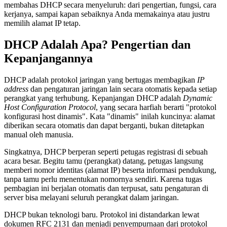
membahas DHCP secara menyeluruh: dari pengertian, fungsi, cara
kerjanya, sampai kapan sebaiknya Anda memakainya atau justru
memilih alamat IP tetap.
DHCP Adalah Apa? Pengertian dan
Kepanjangannya
DHCP adalah protokol jaringan yang bertugas membagikan
IP
address
dan pengaturan jaringan lain secara otomatis kepada setiap
perangkat yang terhubung. Kepanjangan DHCP adalah
Dynamic
Host Configuration Protocol
, yang secara harfiah berarti "protokol
konfigurasi host dinamis". Kata "dinamis" inilah kuncinya: alamat
diberikan secara otomatis dan dapat berganti, bukan ditetapkan
manual oleh manusia.
Singkatnya, DHCP berperan seperti petugas registrasi di sebuah
acara besar. Begitu tamu (perangkat) datang, petugas langsung
memberi nomor identitas (alamat IP) beserta informasi pendukung,
tanpa tamu perlu menentukan nomornya sendiri. Karena tugas
pembagian ini berjalan otomatis dan terpusat, satu pengaturan di
server bisa melayani seluruh perangkat dalam jaringan.
DHCP bukan teknologi baru. Protokol ini distandarkan lewat
dokumen RFC 2131 dan menjadi penyempurnaan dari protokol