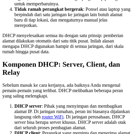
untuk memperbaruinya.
Tidak ramah perangkat bergerak
: Ponsel atau laptop yang
berpindah dari satu jaringan ke jaringan lain butuh alamat
baru di tiap lokasi, dan mengaturnya manual jelas
merepotkan.
DHCP menyelesaikan semua itu dengan satu prinsip: pemberian
alamat dilakukan otomatis dari satu titik pusat. Inilah alasan
mengapa DHCP digunakan hampir di semua jaringan, dari skala
rumah hingga pusat data.
Komponen DHCP: Server, Client, dan
Relay
Sebelum masuk ke cara kerjanya, ada baiknya Anda mengenal
pemain-pemain yang terlibat. DHCP melibatkan beberapa peran
yang saling melengkapi.
DHCP server
: Pihak yang menyimpan dan membagikan
alamat IP. Di jaringan rumahan, peran ini biasanya dijalankan
langsung oleh
router WiFi
. Di jaringan perusahaan, DHCP
server bisa berupa server khusus. DHCP server adalah otak
dari seluruh proses pembagian alamat.
DHCP client
: Perangkat yang meminta dan menerima alamat