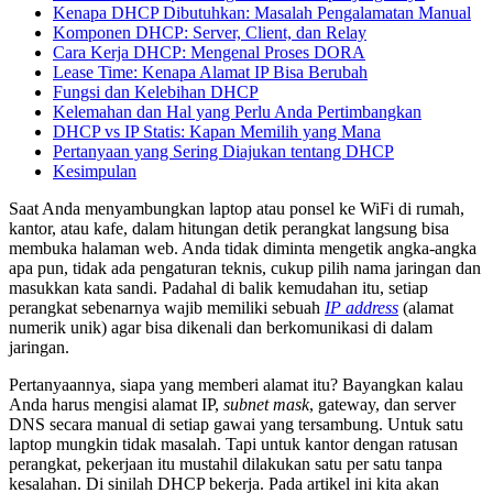
Kenapa DHCP Dibutuhkan: Masalah Pengalamatan Manual
Komponen DHCP: Server, Client, dan Relay
Cara Kerja DHCP: Mengenal Proses DORA
Lease Time: Kenapa Alamat IP Bisa Berubah
Fungsi dan Kelebihan DHCP
Kelemahan dan Hal yang Perlu Anda Pertimbangkan
DHCP vs IP Statis: Kapan Memilih yang Mana
Pertanyaan yang Sering Diajukan tentang DHCP
Kesimpulan
Saat Anda menyambungkan laptop atau ponsel ke WiFi di rumah,
kantor, atau kafe, dalam hitungan detik perangkat langsung bisa
membuka halaman web. Anda tidak diminta mengetik angka-angka
apa pun, tidak ada pengaturan teknis, cukup pilih nama jaringan dan
masukkan kata sandi. Padahal di balik kemudahan itu, setiap
perangkat sebenarnya wajib memiliki sebuah
IP address
(alamat
numerik unik) agar bisa dikenali dan berkomunikasi di dalam
jaringan.
Pertanyaannya, siapa yang memberi alamat itu? Bayangkan kalau
Anda harus mengisi alamat IP,
subnet mask
, gateway, dan server
DNS secara manual di setiap gawai yang tersambung. Untuk satu
laptop mungkin tidak masalah. Tapi untuk kantor dengan ratusan
perangkat, pekerjaan itu mustahil dilakukan satu per satu tanpa
kesalahan. Di sinilah DHCP bekerja. Pada artikel ini kita akan