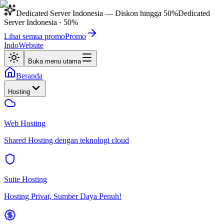
Dedicated Server Indonesia
— Diskon hingga
50%
Dedicated
Server Indonesia
·
50%
Lihat semua promo
Promo
IndoWebsite
Buka menu utama
Beranda
Hosting
Web Hosting
Shared Hosting dengan teknologi cloud
Suite Hosting
Hosting Privat, Sumber Daya Penuh!