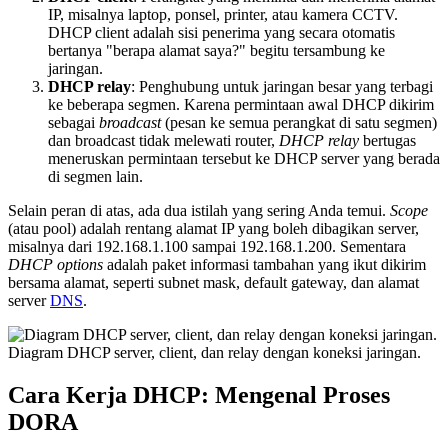
IP, misalnya laptop, ponsel, printer, atau kamera CCTV.
DHCP client adalah sisi penerima yang secara otomatis
bertanya "berapa alamat saya?" begitu tersambung ke
jaringan.
DHCP relay
: Penghubung untuk jaringan besar yang terbagi
ke beberapa segmen. Karena permintaan awal DHCP dikirim
sebagai
broadcast
(pesan ke semua perangkat di satu segmen)
dan broadcast tidak melewati router,
DHCP relay
bertugas
meneruskan permintaan tersebut ke DHCP server yang berada
di segmen lain.
Selain peran di atas, ada dua istilah yang sering Anda temui.
Scope
(atau pool) adalah rentang alamat IP yang boleh dibagikan server,
misalnya dari 192.168.1.100 sampai 192.168.1.200. Sementara
DHCP options
adalah paket informasi tambahan yang ikut dikirim
bersama alamat, seperti subnet mask, default gateway, dan alamat
server
DNS
.
Diagram DHCP server, client, dan relay dengan koneksi jaringan.
Cara Kerja DHCP: Mengenal Proses
DORA