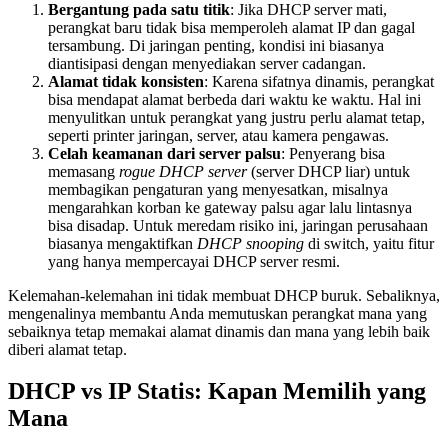
Bergantung pada satu titik
: Jika DHCP server mati,
perangkat baru tidak bisa memperoleh alamat IP dan gagal
tersambung. Di jaringan penting, kondisi ini biasanya
diantisipasi dengan menyediakan server cadangan.
Alamat tidak konsisten
: Karena sifatnya dinamis, perangkat
bisa mendapat alamat berbeda dari waktu ke waktu. Hal ini
menyulitkan untuk perangkat yang justru perlu alamat tetap,
seperti printer jaringan, server, atau kamera pengawas.
Celah keamanan dari server palsu
: Penyerang bisa
memasang
rogue DHCP server
(server DHCP liar) untuk
membagikan pengaturan yang menyesatkan, misalnya
mengarahkan korban ke gateway palsu agar lalu lintasnya
bisa disadap. Untuk meredam risiko ini, jaringan perusahaan
biasanya mengaktifkan
DHCP snooping
di switch, yaitu fitur
yang hanya mempercayai DHCP server resmi.
Kelemahan-kelemahan ini tidak membuat DHCP buruk. Sebaliknya,
mengenalinya membantu Anda memutuskan perangkat mana yang
sebaiknya tetap memakai alamat dinamis dan mana yang lebih baik
diberi alamat tetap.
DHCP vs IP Statis: Kapan Memilih yang
Mana