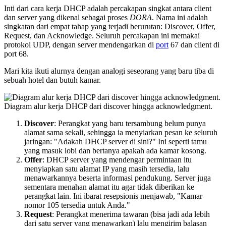
Inti dari cara kerja DHCP adalah percakapan singkat antara client
dan server yang dikenal sebagai proses
DORA
. Nama ini adalah
singkatan dari empat tahap yang terjadi berurutan: Discover, Offer,
Request, dan Acknowledge. Seluruh percakapan ini memakai
protokol UDP, dengan server mendengarkan di
port
67 dan client di
port 68.
Mari kita ikuti alurnya dengan analogi seseorang yang baru tiba di
sebuah hotel dan butuh kamar.
Diagram alur kerja DHCP dari discover hingga acknowledgment.
Discover
: Perangkat yang baru tersambung belum punya
alamat sama sekali, sehingga ia menyiarkan pesan ke seluruh
jaringan: "Adakah DHCP server di sini?" Ini seperti tamu
yang masuk lobi dan bertanya apakah ada kamar kosong.
Offer
: DHCP server yang mendengar permintaan itu
menyiapkan satu alamat IP yang masih tersedia, lalu
menawarkannya beserta informasi pendukung. Server juga
sementara menahan alamat itu agar tidak diberikan ke
perangkat lain. Ini ibarat resepsionis menjawab, "Kamar
nomor 105 tersedia untuk Anda."
Request
: Perangkat menerima tawaran (bisa jadi ada lebih
dari satu server yang menawarkan) lalu mengirim balasan