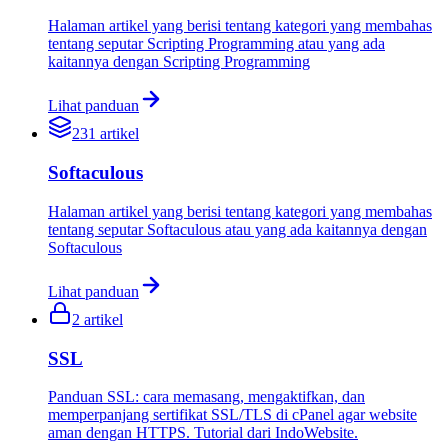
Halaman artikel yang berisi tentang kategori yang membahas
tentang seputar Scripting Programming atau yang ada
kaitannya dengan Scripting Programming
Lihat panduan
231
artikel
Softaculous
Halaman artikel yang berisi tentang kategori yang membahas
tentang seputar Softaculous atau yang ada kaitannya dengan
Softaculous
Lihat panduan
2
artikel
SSL
Panduan SSL: cara memasang, mengaktifkan, dan
memperpanjang sertifikat SSL/TLS di cPanel agar website
aman dengan HTTPS. Tutorial dari IndoWebsite.