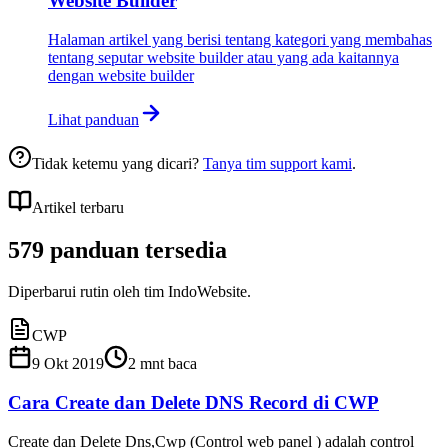
Website Builder
Halaman artikel yang berisi tentang kategori yang membahas
tentang seputar website builder atau yang ada kaitannya
dengan website builder
Lihat panduan
Tidak ketemu yang dicari?
Tanya tim support kami
.
Artikel terbaru
579
panduan
tersedia
Diperbarui rutin oleh tim IndoWebsite.
CWP
9 Okt 2019
2
mnt baca
Cara Create dan Delete DNS Record di CWP
Create dan Delete Dns,Cwp (Control web panel ) adalah control