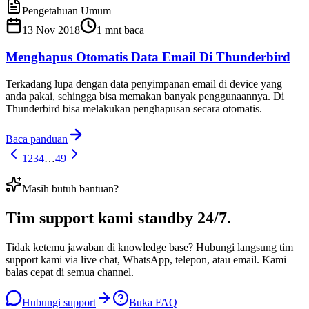
Pengetahuan Umum
13 Nov 2018
1
mnt baca
Menghapus Otomatis Data Email Di Thunderbird
Terkadang lupa dengan data penyimpanan email di device yang
anda pakai, sehingga bisa memakan banyak penggunaannya. Di
Thunderbird bisa melakukan penghapusan secara otomatis.
Baca panduan
1
2
3
4
…
49
Masih butuh bantuan?
Tim support kami
standby 24/7
.
Tidak ketemu jawaban di knowledge base? Hubungi langsung tim
support kami via live chat, WhatsApp, telepon, atau email. Kami
balas cepat di semua channel.
Hubungi support
Buka FAQ