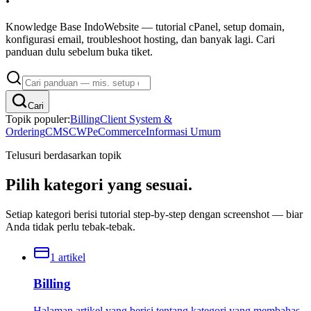
Knowledge Base IndoWebsite — tutorial cPanel, setup domain,
konfigurasi email, troubleshoot hosting, dan banyak lagi. Cari
panduan dulu sebelum buka tiket.
Cari
Topik populer:
Billing
Client System &
Ordering
CMS
CWP
eCommerce
Informasi Umum
Telusuri berdasarkan topik
Pilih
kategori
yang sesuai.
Setiap kategori berisi tutorial step-by-step dengan screenshot — biar
Anda tidak perlu tebak-tebak.
1
artikel
Billing
Halaman artikel yang berisi tentang kategori yang membahas