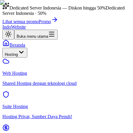
Dedicated Server Indonesia
— Diskon hingga
50%
Dedicated
Server Indonesia
·
50%
Lihat semua promo
Promo
IndoWebsite
Buka menu utama
Beranda
Hosting
Web Hosting
Shared Hosting dengan teknologi cloud
Suite Hosting
Hosting Privat, Sumber Daya Penuh!