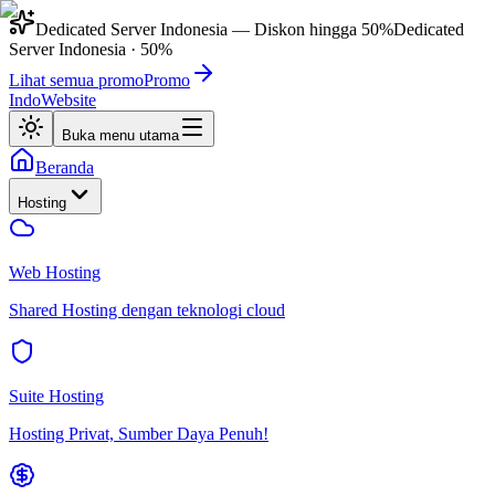
Dedicated Server Indonesia
— Diskon hingga
50%
Dedicated
Server Indonesia
·
50%
Lihat semua promo
Promo
IndoWebsite
Buka menu utama
Beranda
Hosting
Web Hosting
Shared Hosting dengan teknologi cloud
Suite Hosting
Hosting Privat, Sumber Daya Penuh!