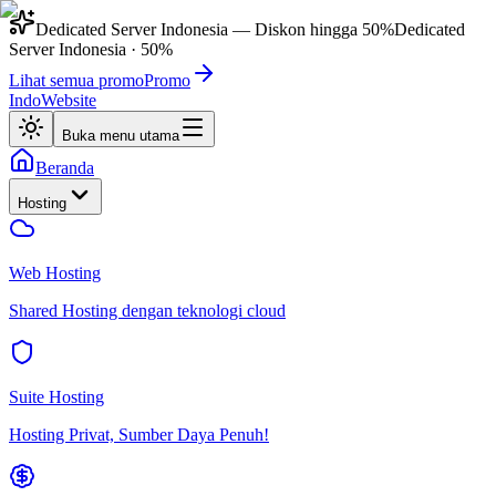
Dedicated Server Indonesia
— Diskon hingga
50%
Dedicated
Server Indonesia
·
50%
Lihat semua promo
Promo
IndoWebsite
Buka menu utama
Beranda
Hosting
Web Hosting
Shared Hosting dengan teknologi cloud
Suite Hosting
Hosting Privat, Sumber Daya Penuh!