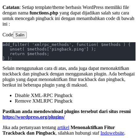
Catatan
: Setiap template/theme berbasis WordPress memiliki file
dengan nama
functions.php
yang dapat dijadikan salah satu cara
untuk mencegah pingback ini dengan menambahkan code di bawah
ini :
Code
Salin
add_filter( 'xmlrpc_methods', function( $methods ) {
   unset( $methods['pingback.ping'] );
   return $methods;
} );
Selain menggunakan cara di atas, anda juga dapat menonaktifkan
trackback dan pingback dengan menggunakan plugin. Ada berbagai
plugin yang dapat menonaktifkan fitur trackback dan pingback,
berikut ini beberapa plugin yang di maksud.
Disable XML-RPC Pingback
Remove XMLRPC Pingback
Pastikan anda mendownload plugins tersebut dari situs resmi
https://wordpress.org/plugins/
Jika ada pertanyaan tentang
artikel
Menonaktifkan Fitur
Trackback dan Pingback
, silahkan hubungi staf
Indowebsite
.