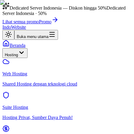
Dedicated Server Indonesia
— Diskon hingga
50%
Dedicated
Server Indonesia
·
50%
Lihat semua promo
Promo
IndoWebsite
Buka menu utama
Beranda
Hosting
Web Hosting
Shared Hosting dengan teknologi cloud
Suite Hosting
Hosting Privat, Sumber Daya Penuh!