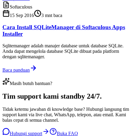
Softaculous
15 Sep 2016
3
mnt baca
Cara Install SQLiteManager di Softaculous Apps
Installer
Sqlitemanager adalah manajer database untuk database SQLite.
Anda dapat mengelola database SQLite dibuat pada platform
dengan sqlitemanager.
Baca panduan
Masih butuh bantuan?
Tim support kami
standby 24/7
.
Tidak ketemu jawaban di knowledge base? Hubungi langsung tim
support kami via live chat, WhatsApp, telepon, atau email. Kami
balas cepat di semua channel.
Hubungi support
Buka FAQ