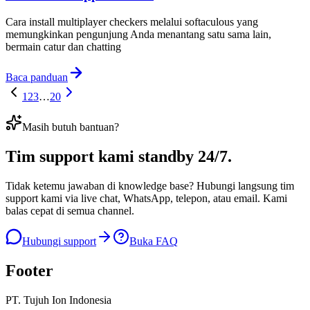
Cara install multiplayer checkers melalui softaculous yang
memungkinkan pengunjung Anda menantang satu sama lain,
bermain catur dan chatting
Baca panduan
1
2
3
…
20
Masih butuh bantuan?
Tim support kami
standby 24/7
.
Tidak ketemu jawaban di knowledge base? Hubungi langsung tim
support kami via live chat, WhatsApp, telepon, atau email. Kami
balas cepat di semua channel.
Hubungi support
Buka FAQ
Footer
PT. Tujuh Ion Indonesia