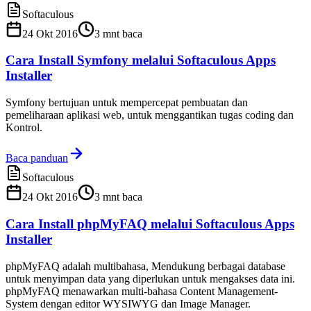
Softaculous
24 Okt 2016
3
mnt baca
Cara Install Symfony melalui Softaculous Apps
Installer
Symfony bertujuan untuk mempercepat pembuatan dan
pemeliharaan aplikasi web, untuk menggantikan tugas coding dan
Kontrol.
Baca panduan
Softaculous
24 Okt 2016
3
mnt baca
Cara Install phpMyFAQ melalui Softaculous Apps
Installer
phpMyFAQ adalah multibahasa, Mendukung berbagai database
untuk menyimpan data yang diperlukan untuk mengakses data ini.
phpMyFAQ menawarkan multi-bahasa Content Management-
System dengan editor WYSIWYG dan Image Manager.