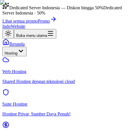
Dedicated Server Indonesia
— Diskon hingga
50%
Dedicated
Server Indonesia
·
50%
Lihat semua promo
Promo
IndoWebsite
Buka menu utama
Beranda
Hosting
Web Hosting
Shared Hosting dengan teknologi cloud
Suite Hosting
Hosting Privat, Sumber Daya Penuh!