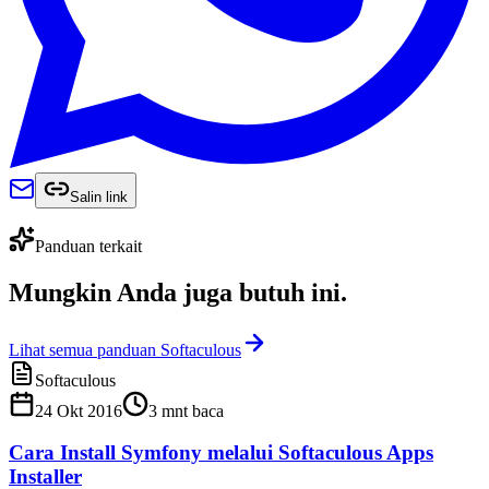
Salin link
Panduan terkait
Mungkin Anda juga
butuh ini
.
Lihat semua panduan Softaculous
Softaculous
24 Okt 2016
3
mnt baca
Cara Install Symfony melalui Softaculous Apps
Installer