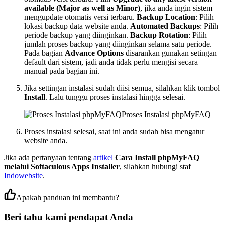
available (Major as well as Minor)
, jika anda ingin sistem
mengupdate otomatis versi terbaru.
Backup Location
: Pilih
lokasi backup data website anda.
Automated Backups
: Pilih
periode backup yang diinginkan.
Backup Rotation
: Pilih
jumlah proses backup yang diinginkan selama satu periode.
Pada bagian
Advance Options
disarankan gunakan setingan
default dari sistem, jadi anda tidak perlu mengisi secara
manual pada bagian ini.
Jika settingan instalasi sudah diisi semua, silahkan klik tombol
Install
. Lalu tunggu proses instalasi hingga selesai.
Proses Instalasi phpMyFAQ
Proses instalasi selesai, saat ini anda sudah bisa mengatur
website anda.
Jika ada pertanyaan tentang
artikel
Cara Install phpMyFAQ
melalui Softaculous Apps Installer
, silahkan hubungi staf
Indowebsite
.
Apakah panduan ini membantu?
Beri tahu kami pendapat Anda