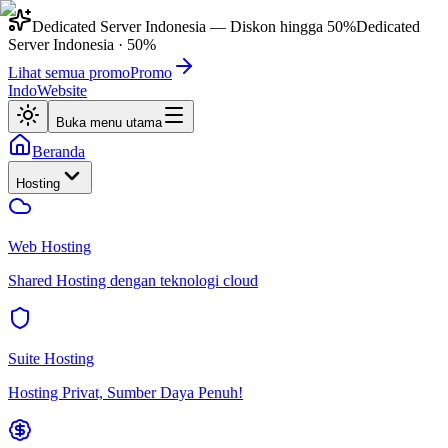
Dedicated Server Indonesia
— Diskon hingga
50%
Dedicated
Server Indonesia
·
50%
Lihat semua promo
Promo
IndoWebsite
Buka menu utama
Beranda
Hosting
Web Hosting
Shared Hosting dengan teknologi cloud
Suite Hosting
Hosting Privat, Sumber Daya Penuh!