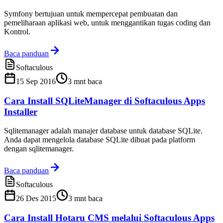
Symfony bertujuan untuk mempercepat pembuatan dan
pemeliharaan aplikasi web, untuk menggantikan tugas coding dan
Kontrol.
Baca panduan
Softaculous
15 Sep 2016
3
mnt baca
Cara Install SQLiteManager di Softaculous Apps
Installer
Sqlitemanager adalah manajer database untuk database SQLite.
Anda dapat mengelola database SQLite dibuat pada platform
dengan sqlitemanager.
Baca panduan
Softaculous
26 Des 2015
3
mnt baca
Cara Install Hotaru CMS melalui Softaculous Apps