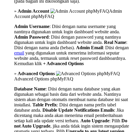
(pada bagian ini dikosongkan saja).
»
Admin Account
Admin
Account phpMyFAQ
Admin Username
: Diisi dengan nama username yang
nantinya digunakan untuk login dashboard website anda.
Admin Password
: Diisi dengan password yang nantinya
digunakan untuk login dashboard website anda.
Real Name
:
Diisi dengan nama anda (bebas).
Admin Email
: Diisi dengan
email
yang digunakan untuk menerima informasi seputar
website anda, termasuk untuk reset password dashboardnya.
Kemudian klik
+ Advanced Options
»
Advanced Options
Advanced Options phpMyFAQ
Database Name
: Diisi dengan nama database yang akan
digunakan sebagai basis data dari website anda. Nantinya
sistem akan dengan otomatis membuat nama database ini saat
installasi.
Table Prefix
: Diisi dengan nama prefix tabel
database anda.
Disable Update Notifications Emails
: Jika
dicentang maka anda akan menerima email pemberitahuan
setiap kali ada update versi terbaru.
Auto Upgrade
: Pilih
Do
not Auto Upgrade
, jika anda tidak ingin sistem mengaupdate
otomatis versi terbaru. Pilih
Upgrade to any latest version