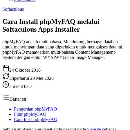
Softaculous
Cara Install phpMyFAQ melalui
Softaculous Apps Installer
phpMyFAQ adalah multibahasa, Mendukung berbagai database
untuk menyimpan data yang diperlukan untuk mengakses data ini.
phpMyFAQ menawarkan multi-bahasa Content Management-
System dengan editor WYSIWYG dan Image Manager.
24 Oktober 2016
Diperbarui
20 Mei 2026
3
menit baca
Daftar isi
Pengertian phpMyFAQ
Fitur phpMyFAQ
Cara Instal phpMyFAQ
Sebuah aplikasi yang dapat anda pasang pada
website
sebagai