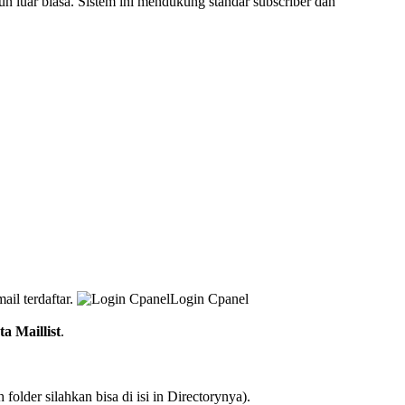
un luar biasa. Sistem ini mendukung standar subscriber dan
il terdaftar.
Login Cpanel
a Maillist
.
older silahkan bisa di isi in Directorynya).