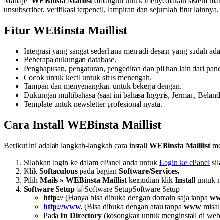
Manajer
WEBinsta Maillist
dibangun untuk menyediakan sistem mailin
unsubscriber, verifikasi terpencil, lampiran dan sejumlah fitur lainnya.
Fitur WEBinsta Maillist
Integrasi yang sangat sederhana menjadi desain yang sudah ada
Beberapa dukungan database.
Penghapusan, pengaturan, pengeditan dan pilihan lain dari panel
Cocok untuk kecil untuk situs menengah.
Tampan dan menyenangkan untuk bekerja dengan.
Dukungan multibahasa (saat ini bahasa Inggris, Jerman, Belan
Template untuk newsletter profesional nyata.
Cara Install WEBinsta Maillist
Berikut ini adalah langkah-langkah cara install
WEBinsta Maillist
mel
Silahkan login ke dalam cPanel anda untuk
Login ke cPanel
sil
Klik
Softaculous
pada bagian
Software/Services.
Pilih
Mails » WEBinsta Maillist
kemudian klik
Install
untuk m
Software Setup
Software Setup
http://
(Hanya bisa dibuka dengan domain saja tanpa
w
http://www
.
(Bisa dibuka dengan atau tanpa
www
misal
Pada
In Directory
(kosongkan untuk menginstall di web ro