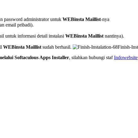
dan password administrator untuk
WEBinsta Maillist
-nya
n email pribadi).
 untuk informasi detail instalasi
WEBinsta Maillist
nantinya).
ll
WEBinsta Maillist
sudah berhasil.
Finish-Ins
elalui Softaculous Apps Installer
, silahkan hubungi staf
Indowebsite