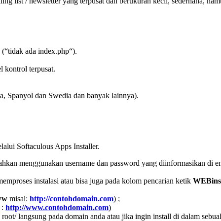
g list / newsletter yang terpusat dan berukuran kecil, sederhana, nam
 (“tidak ada index.php“).
 kontrol terpusat.
da, Spanyol dan Swedia dan banyak lainnya).
alui Softaculous Apps Installer.
ahkan menggunakan username dan password yang diinformasikan di ema
emproses instalasi atau bisa juga pada kolom pencarian ketik
WEBinst
ww
misal:
http://contohdomain.com
) ;
 :
http://www.contohdomain.com
)
ot/ langsung pada domain anda atau jika ingin install di dalam sebuah f