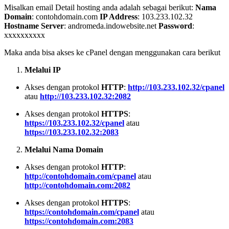
Misalkan email Detail hosting anda adalah sebagai berikut:
Nama
Domain
: contohdomain.com
IP Address
: 103.233.102.32
Hostname Server
: andromeda.indowebsite.net
Password
:
xxxxxxxxxx
Maka anda bisa akses ke cPanel dengan menggunakan cara berikut
Melalui IP
Akses dengan protokol
HTTP
:
http://103.233.102.32/cpanel
atau
http://103.233.102.32:2082
Akses dengan protokol
HTTPS
:
https://103.233.102.32/cpanel
atau
https://103.233.102.32:2083
Melalui Nama Domain
Akses dengan protokol
HTTP
:
http://contohdomain.com/cpanel
atau
http://contohdomain.com:2082
Akses dengan protokol
HTTPS
:
https://contohdomain.com/cpanel
atau
https://contohdomain.com:2083