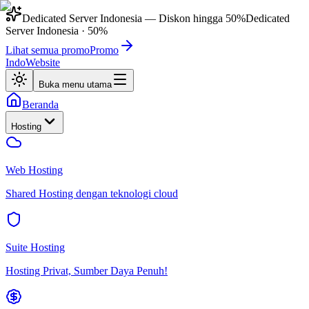
Dedicated Server Indonesia
— Diskon hingga
50%
Dedicated
Server Indonesia
·
50%
Lihat semua promo
Promo
IndoWebsite
Buka menu utama
Beranda
Hosting
Web Hosting
Shared Hosting dengan teknologi cloud
Suite Hosting
Hosting Privat, Sumber Daya Penuh!