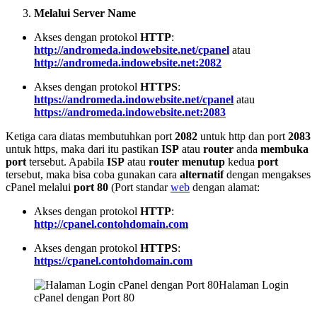
Melalui Server Name
Akses dengan protokol
HTTP
:
http://andromeda.indowebsite.net/cpanel
atau
http://andromeda.indowebsite.net:2082
Akses dengan protokol
HTTPS
:
https://andromeda.indowebsite.net/cpanel
atau
https://andromeda.indowebsite.net:2083
Ketiga cara diatas membutuhkan port
2082
untuk http dan port
2083
untuk https, maka dari itu pastikan
ISP
atau
router
anda
membuka
port
tersebut. Apabila
ISP
atau
router
menutup
kedua
port
tersebut, maka bisa coba gunakan cara
alternatif
dengan mengakses
cPanel melalui
port 80
(Port standar
web
dengan alamat:
Akses dengan protokol
HTTP
:
http://cpanel.contohdomain.com
Akses dengan protokol
HTTPS
:
https://cpanel.contohdomain.com
Halaman Login
cPanel dengan Port 80