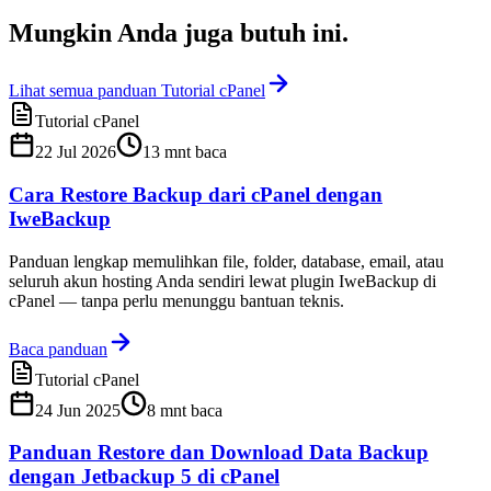
Mungkin Anda juga
butuh ini
.
Lihat semua panduan Tutorial cPanel
Tutorial cPanel
22 Jul 2026
13
mnt baca
Cara Restore Backup dari cPanel dengan
IweBackup
Panduan lengkap memulihkan file, folder, database, email, atau
seluruh akun hosting Anda sendiri lewat plugin IweBackup di
cPanel — tanpa perlu menunggu bantuan teknis.
Baca panduan
Tutorial cPanel
24 Jun 2025
8
mnt baca
Panduan Restore dan Download Data Backup
dengan Jetbackup 5 di cPanel