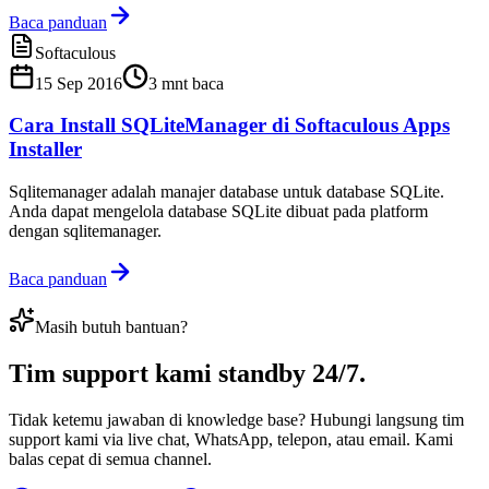
Baca panduan
Softaculous
15 Sep 2016
3
mnt baca
Cara Install SQLiteManager di Softaculous Apps
Installer
Sqlitemanager adalah manajer database untuk database SQLite.
Anda dapat mengelola database SQLite dibuat pada platform
dengan sqlitemanager.
Baca panduan
Masih butuh bantuan?
Tim support kami
standby 24/7
.
Tidak ketemu jawaban di knowledge base? Hubungi langsung tim
support kami via live chat, WhatsApp, telepon, atau email. Kami
balas cepat di semua channel.