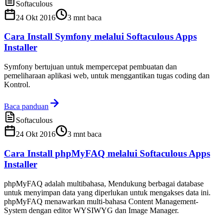
Softaculous
24 Okt 2016
3
mnt baca
Cara Install Symfony melalui Softaculous Apps
Installer
Symfony bertujuan untuk mempercepat pembuatan dan
pemeliharaan aplikasi web, untuk menggantikan tugas coding dan
Kontrol.
Baca panduan
Softaculous
24 Okt 2016
3
mnt baca
Cara Install phpMyFAQ melalui Softaculous Apps
Installer
phpMyFAQ adalah multibahasa, Mendukung berbagai database
untuk menyimpan data yang diperlukan untuk mengakses data ini.
phpMyFAQ menawarkan multi-bahasa Content Management-
System dengan editor WYSIWYG dan Image Manager.