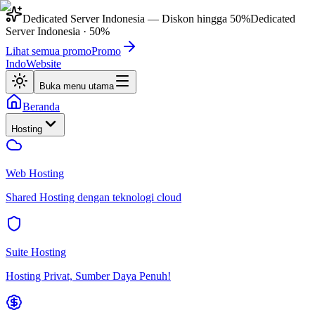
Dedicated Server Indonesia
— Diskon hingga
50%
Dedicated
Server Indonesia
·
50%
Lihat semua promo
Promo
IndoWebsite
Buka menu utama
Beranda
Hosting
Web Hosting
Shared Hosting dengan teknologi cloud
Suite Hosting
Hosting Privat, Sumber Daya Penuh!