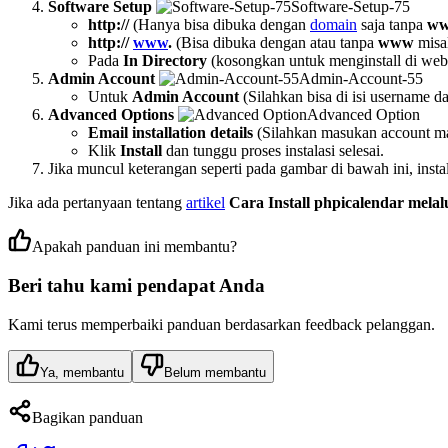
Software Setup
Software-Setup-75
http://
(Hanya bisa dibuka dengan
domain
saja tanpa
w
http://
www
.
(Bisa dibuka dengan atau tanpa
www
misa
Pada
In Directory
(kosongkan untuk menginstall di web ro
Admin Account
Admin-Account-55
Untuk
Admin Account
(Silahkan bisa di isi username 
Advanced Options
Advanced Option
Email installation details
(Silahkan masukan account mail
Klik
Install
dan tunggu proses instalasi selesai.
Jika muncul keterangan seperti pada gambar di bawah ini, insta
Jika ada pertanyaan tentang
artikel
Cara Install phpicalendar melalu
Apakah panduan ini membantu?
Beri tahu kami pendapat Anda
Kami terus memperbaiki panduan berdasarkan feedback pelanggan.
Ya, membantu
Belum membantu
Bagikan panduan