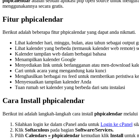
phpicalendar
adalah sebuah aplikasi php open source untuk mengura
menggunakannya secara gratis.
Fitur phpicalendar
Berikut adalah beberapa fitur phpicalendar yang dapat anda nikmati.
Lihat kalender hari, minggu, bulan, atau tahun sebagai output gr
Lihat kalender yang berbeda (termasuk kalender web remote) s
Kalender tampilan web dalam berbagai bahasa
Menampilkan kalender Google
Menyediakan link untuk berlangganan atau men-download kal
Cari untuk acara yang mengandung kata kunci
Menghasilkan berbagai rss feed untuk memberikan peristiwa ke 
Menyesuaikan tampilan kalender Anda
Tuan rumah set kalender yang berbeda dari satu instalasi
Cara Install phpicalendar
Berikut ini adalah langkah-langkah cara install
phpicalendar
melalui 
Silahkan login ke dalam cPanel anda untuk
Login ke cPanel
si
Klik
Softaculous
pada bagian
Software/Services.
Pilih
Calendars » phpicalendar
kemudian klik
Install
untuk m