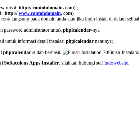
ww
misal:
http:// contohdomain. com
) ;
l :
http://
www.contohdomain
. com
)
ot/ langsung pada domain anda atau jika ingin install di dalam sebuah f
dan password administrator untuk
phpicalendar
-nya
 untuk informasi detail instalasi
phpicalendar
nantinya).
ll
phpicalendar
sudah berhasil.
Finish-Instalati
i Softaculous Apps Installer
, silahkan hubungi staf
Indowebsite
.