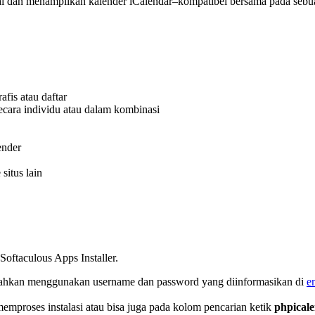
i dan menampilkan kalender iCalendar–kompatibel bersama pada sebuah
afis atau daftar
ecara individu atau dalam kombinasi
ender
situs lain
Softaculous Apps Installer.
lahkan menggunakan username dan password yang diinformasikan di
e
emproses instalasi atau bisa juga pada kolom pencarian ketik
phpical