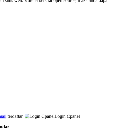
 situs web. Karena bersifat open source, maka anda dapat
mail
terdaftar.
Login Cpanel
endar
.