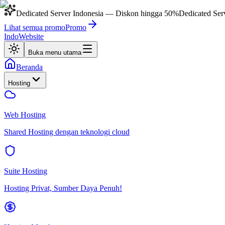
Dedicated Server Indonesia
— Diskon hingga
50%
Dedicated Ser
Lihat semua promo
Promo
IndoWebsite
Buka menu utama
Beranda
Hosting
Web Hosting
Shared Hosting dengan teknologi cloud
Suite Hosting
Hosting Privat, Sumber Daya Penuh!