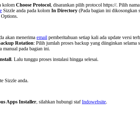
da kolom
Choose Protocol
, disarankan pilih protocol https://. Pilih nam
e
Sizzle anda pada kolom
In Directory
(Pada bagian ini dikosongkan s
Options.
anda akan menerima
email
pemberitahuan setiap kali ada update versi ter
ackup Rotation
: Pilih jumlah proses backup yang diinginkan selama 
ra manual pada bagian ini.
nstall
. Lalu tunggu proses instalasi hingga selesai.
te Sizzle anda.
ous Apps Installer
, silahkan hubungi staf
Indowebsite
.