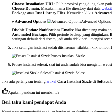
Choose Installation URL
: Pilih protokol yang diinginkan pa
Choose Domain
. Masukan nama file directory dari data
websit
Package
atau
Just Library Files
. Kemudian klik
+ Advanced
» Advanced Options
Advanced Options
Disable Update Notifications Emails
: Jika dicentang maka 
Automated Backups
: Pilih periode backup yang diinginkan.
B
settingan default dari sistem, jadi anda tidak perlu mengisi seca
Jika settingan instalasi sudah diisi semua, silahkan klik tombol
I
Proses Instalasi Sizzle
Proses instalasi selesai, saat ini anda sudah bisa mengatur websi
Instalasi Sizzle Selesai
Jika ada pertanyaan tentang
artikel
Cara Instalasi Sizzle di Softacul
Apakah panduan ini membantu?
Beri tahu kami pendapat Anda
Kami terus memperbaiki panduan berdasarkan feedback pelanggan.