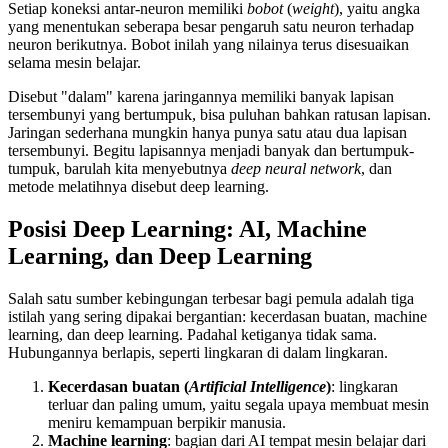
Setiap koneksi antar-neuron memiliki
bobot
(
weight
), yaitu angka
yang menentukan seberapa besar pengaruh satu neuron terhadap
neuron berikutnya. Bobot inilah yang nilainya terus disesuaikan
selama mesin belajar.
Disebut "dalam" karena jaringannya memiliki banyak lapisan
tersembunyi yang bertumpuk, bisa puluhan bahkan ratusan lapisan.
Jaringan sederhana mungkin hanya punya satu atau dua lapisan
tersembunyi. Begitu lapisannya menjadi banyak dan bertumpuk-
tumpuk, barulah kita menyebutnya
deep neural network
, dan
metode melatihnya disebut deep learning.
Posisi Deep Learning: AI, Machine
Learning, dan Deep Learning
Salah satu sumber kebingungan terbesar bagi pemula adalah tiga
istilah yang sering dipakai bergantian: kecerdasan buatan, machine
learning, dan deep learning. Padahal ketiganya tidak sama.
Hubungannya berlapis, seperti lingkaran di dalam lingkaran.
Kecerdasan buatan (
Artificial Intelligence
)
: lingkaran
terluar dan paling umum, yaitu segala upaya membuat mesin
meniru kemampuan berpikir manusia.
Machine learning
: bagian dari AI tempat mesin belajar dari