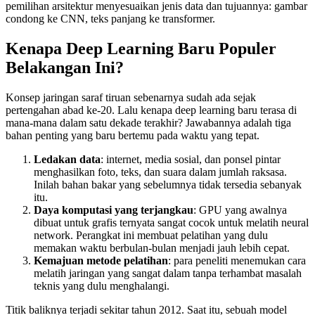
pemilihan arsitektur menyesuaikan jenis data dan tujuannya: gambar
condong ke CNN, teks panjang ke transformer.
Kenapa Deep Learning Baru Populer
Belakangan Ini?
Konsep jaringan saraf tiruan sebenarnya sudah ada sejak
pertengahan abad ke-20. Lalu kenapa deep learning baru terasa di
mana-mana dalam satu dekade terakhir? Jawabannya adalah tiga
bahan penting yang baru bertemu pada waktu yang tepat.
Ledakan data
: internet, media sosial, dan ponsel pintar
menghasilkan foto, teks, dan suara dalam jumlah raksasa.
Inilah bahan bakar yang sebelumnya tidak tersedia sebanyak
itu.
Daya komputasi yang terjangkau
: GPU yang awalnya
dibuat untuk grafis ternyata sangat cocok untuk melatih neural
network. Perangkat ini membuat pelatihan yang dulu
memakan waktu berbulan-bulan menjadi jauh lebih cepat.
Kemajuan metode pelatihan
: para peneliti menemukan cara
melatih jaringan yang sangat dalam tanpa terhambat masalah
teknis yang dulu menghalangi.
Titik baliknya terjadi sekitar tahun 2012. Saat itu, sebuah model