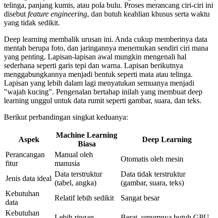
telinga, panjang kumis, atau pola bulu. Proses merancang ciri-ciri ini
disebut
feature engineering
, dan butuh keahlian khusus serta waktu
yang tidak sedikit.
Deep learning membalik urusan ini. Anda cukup memberinya data
mentah berupa foto, dan jaringannya menemukan sendiri ciri mana
yang penting. Lapisan-lapisan awal mungkin mengenali hal
sederhana seperti garis tepi dan warna. Lapisan berikutnya
menggabungkannya menjadi bentuk seperti mata atau telinga.
Lapisan yang lebih dalam lagi menyatukan semuanya menjadi
"wajah kucing". Pengenalan bertahap inilah yang membuat deep
learning unggul untuk data rumit seperti gambar, suara, dan teks.
Berikut perbandingan singkat keduanya:
Machine Learning
Aspek
Deep Learning
Biasa
Perancangan
Manual oleh
Otomatis oleh mesin
fitur
manusia
Data terstruktur
Data tidak terstruktur
Jenis data ideal
(tabel, angka)
(gambar, suara, teks)
Kebutuhan
Relatif lebih sedikit
Sangat besar
data
Kebutuhan
Lebih ringan
Berat, umumnya butuh GPU