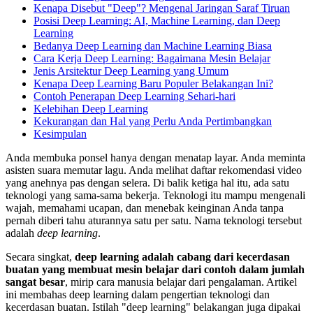
Kenapa Disebut "Deep"? Mengenal Jaringan Saraf Tiruan
Posisi Deep Learning: AI, Machine Learning, dan Deep
Learning
Bedanya Deep Learning dan Machine Learning Biasa
Cara Kerja Deep Learning: Bagaimana Mesin Belajar
Jenis Arsitektur Deep Learning yang Umum
Kenapa Deep Learning Baru Populer Belakangan Ini?
Contoh Penerapan Deep Learning Sehari-hari
Kelebihan Deep Learning
Kekurangan dan Hal yang Perlu Anda Pertimbangkan
Kesimpulan
Anda membuka ponsel hanya dengan menatap layar. Anda meminta
asisten suara memutar lagu. Anda melihat daftar rekomendasi video
yang anehnya pas dengan selera. Di balik ketiga hal itu, ada satu
teknologi yang sama-sama bekerja. Teknologi itu mampu mengenali
wajah, memahami ucapan, dan menebak keinginan Anda tanpa
pernah diberi tahu aturannya satu per satu. Nama teknologi tersebut
adalah
deep learning
.
Secara singkat,
deep learning adalah cabang dari kecerdasan
buatan yang membuat mesin belajar dari contoh dalam jumlah
sangat besar
, mirip cara manusia belajar dari pengalaman. Artikel
ini membahas deep learning dalam pengertian teknologi dan
kecerdasan buatan. Istilah "deep learning" belakangan juga dipakai