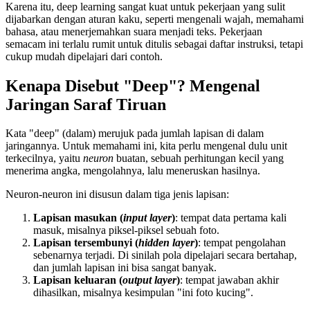
Karena itu, deep learning sangat kuat untuk pekerjaan yang sulit
dijabarkan dengan aturan kaku, seperti mengenali wajah, memahami
bahasa, atau menerjemahkan suara menjadi teks. Pekerjaan
semacam ini terlalu rumit untuk ditulis sebagai daftar instruksi, tetapi
cukup mudah dipelajari dari contoh.
Kenapa Disebut "Deep"? Mengenal
Jaringan Saraf Tiruan
Kata "deep" (dalam) merujuk pada jumlah lapisan di dalam
jaringannya. Untuk memahami ini, kita perlu mengenal dulu unit
terkecilnya, yaitu
neuron
buatan, sebuah perhitungan kecil yang
menerima angka, mengolahnya, lalu meneruskan hasilnya.
Neuron-neuron ini disusun dalam tiga jenis lapisan:
Lapisan masukan (
input layer
)
: tempat data pertama kali
masuk, misalnya piksel-piksel sebuah foto.
Lapisan tersembunyi (
hidden layer
)
: tempat pengolahan
sebenarnya terjadi. Di sinilah pola dipelajari secara bertahap,
dan jumlah lapisan ini bisa sangat banyak.
Lapisan keluaran (
output layer
)
: tempat jawaban akhir
dihasilkan, misalnya kesimpulan "ini foto kucing".