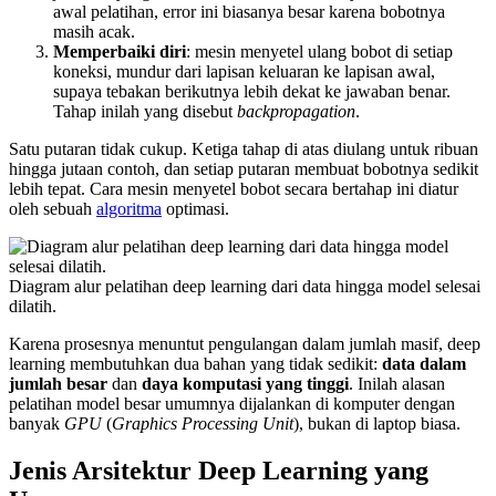
awal pelatihan, error ini biasanya besar karena bobotnya
masih acak.
Memperbaiki diri
: mesin menyetel ulang bobot di setiap
koneksi, mundur dari lapisan keluaran ke lapisan awal,
supaya tebakan berikutnya lebih dekat ke jawaban benar.
Tahap inilah yang disebut
backpropagation
.
Satu putaran tidak cukup. Ketiga tahap di atas diulang untuk ribuan
hingga jutaan contoh, dan setiap putaran membuat bobotnya sedikit
lebih tepat. Cara mesin menyetel bobot secara bertahap ini diatur
oleh sebuah
algoritma
optimasi.
Diagram alur pelatihan deep learning dari data hingga model selesai
dilatih.
Karena prosesnya menuntut pengulangan dalam jumlah masif, deep
learning membutuhkan dua bahan yang tidak sedikit:
data dalam
jumlah besar
dan
daya komputasi yang tinggi
. Inilah alasan
pelatihan model besar umumnya dijalankan di komputer dengan
banyak
GPU
(
Graphics Processing Unit
), bukan di laptop biasa.
Jenis Arsitektur Deep Learning yang