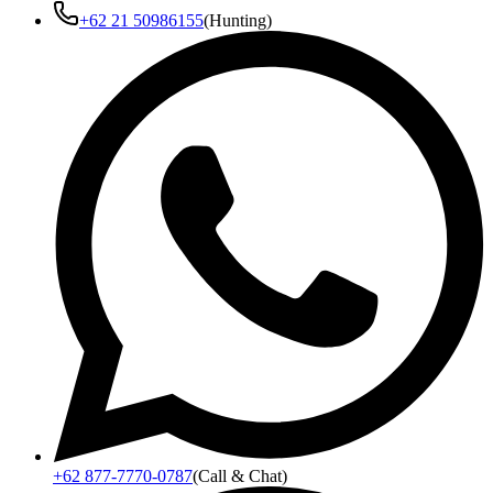
+62 21 50986155
(Hunting)
+62 877-7770-0787
(Call & Chat)