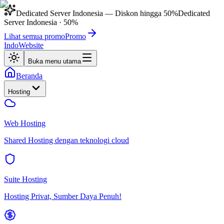
Dedicated Server Indonesia
— Diskon hingga
50%
Dedicated
Server Indonesia
·
50%
Lihat semua promo
Promo
IndoWebsite
Buka menu utama
Beranda
Hosting
Web Hosting
Shared Hosting dengan teknologi cloud
Suite Hosting
Hosting Privat, Sumber Daya Penuh!