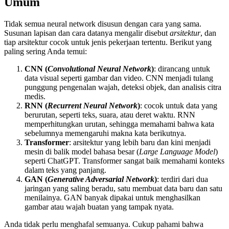
Umum
Tidak semua neural network disusun dengan cara yang sama.
Susunan lapisan dan cara datanya mengalir disebut
arsitektur
, dan
tiap arsitektur cocok untuk jenis pekerjaan tertentu. Berikut yang
paling sering Anda temui:
CNN (
Convolutional Neural Network
)
: dirancang untuk
data visual seperti gambar dan video. CNN menjadi tulang
punggung pengenalan wajah, deteksi objek, dan analisis citra
medis.
RNN (
Recurrent Neural Network
)
: cocok untuk data yang
berurutan, seperti teks, suara, atau deret waktu. RNN
memperhitungkan urutan, sehingga memahami bahwa kata
sebelumnya memengaruhi makna kata berikutnya.
Transformer
: arsitektur yang lebih baru dan kini menjadi
mesin di balik model bahasa besar (
Large Language Model
)
seperti ChatGPT. Transformer sangat baik memahami konteks
dalam teks yang panjang.
GAN (
Generative Adversarial Network
)
: terdiri dari dua
jaringan yang saling beradu, satu membuat data baru dan satu
menilainya. GAN banyak dipakai untuk menghasilkan
gambar atau wajah buatan yang tampak nyata.
Anda tidak perlu menghafal semuanya. Cukup pahami bahwa