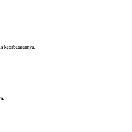
an keterbatasannya.
ya.