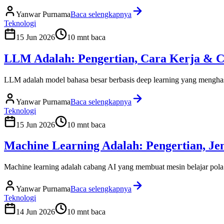
Yanwar Purnama
Baca selengkapnya
Teknologi
15 Jun 2026
10
mnt baca
LLM Adalah: Pengertian, Cara Kerja & 
LLM adalah model bahasa besar berbasis deep learning yang menghasi
Yanwar Purnama
Baca selengkapnya
Teknologi
15 Jun 2026
10
mnt baca
Machine Learning Adalah: Pengertian, Je
Machine learning adalah cabang AI yang membuat mesin belajar pola d
Yanwar Purnama
Baca selengkapnya
Teknologi
14 Jun 2026
10
mnt baca