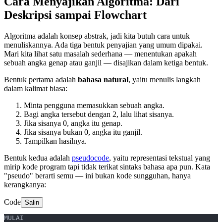
Cara Menyajikan Algoritma: Dari
Deskripsi sampai Flowchart
Algoritma adalah konsep abstrak, jadi kita butuh cara untuk
menuliskannya. Ada tiga bentuk penyajian yang umum dipakai.
Mari kita lihat satu masalah sederhana — menentukan apakah
sebuah angka genap atau ganjil — disajikan dalam ketiga bentuk.
Bentuk pertama adalah
bahasa natural
, yaitu menulis langkah
dalam kalimat biasa:
Minta pengguna memasukkan sebuah angka.
Bagi angka tersebut dengan 2, lalu lihat sisanya.
Jika sisanya 0, angka itu genap.
Jika sisanya bukan 0, angka itu ganjil.
Tampilkan hasilnya.
Bentuk kedua adalah
pseudocode
, yaitu representasi tekstual yang
mirip kode program tapi tidak terikat sintaks bahasa apa pun. Kata
"pseudo" berarti semu — ini bukan kode sungguhan, hanya
kerangkanya:
Code
Salin
MULAI