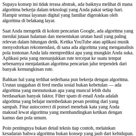
Supaya konsep ini tidak terasa abstrak, ada baiknya melihat di mana
algoritma bekerja dalam teknologi yang Anda pakai setiap hari.
Hampir semua layanan digital yang familiar digerakkan oleh
algoritma di belakang layar.
Saat Anda mengetik di kolom pencarian Google, ada algoritma yang
menilai jutaan halaman dan menentukan urutan hasil yang paling
relevan dalam hitungan detik. Ketika YouTube atau aplikasi musik
menyodorkan rekomendasi, di sana ada algoritma yang menganalisis
pola tontonan Anda lalu memprediksi apa yang mungkin Anda suka.
Aplikasi peta yang menunjukkan rute tercepat ke suatu tempat
sebenarnya menjalankan algoritma pencarian jalur terpendek dari
banyak kemungkinan rute.
Bahkan hal yang terlihat sederhana pun bekerja dengan algoritma.
Urutan unggahan di feed media sosial bukan kebetulan — ada
algoritma yang memutuskan apa yang muncul lebih dulu
berdasarkan banyak faktor. Filter spam di email Anda adalah
algoritma yang belajar membedakan pesan penting dari yang
sampah. Fitur autocorrect di ponsel menebak kata yang Anda
maksud lewat algoritma yang membandingkan ketikan dengan
kamus dan pola umum.
Poin pentingnya bukan detail teknis tiap contoh, melainkan
kesadaran bahwa algoritma bukan konsep yang jauh dari kehidupan.