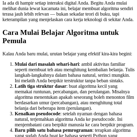
Ia ada di hampir setiap interaksi digital Anda. Begitu Anda mulai
melihat dunia lewat kacamata ini, belajar membuat algoritma sendiri
terasa jauh lebih relevan — bukan sekadar teori di buku, tapi
keterampilan yang menjelaskan cara kerja teknologi di sekitar Anda.
Cara Mulai Belajar Algoritma untuk
Pemula
Kalau Anda baru mulai, urutan belajar yang efektif kira-kira begini:
Mulai dari masalah sehari-hari
: ambil aktivitas familiar
seperti membuat teh atau menghitung kembalian belanja. Tulis
langkah-langkahnya dalam bahasa natural, serinci mungkin.
Ini melatih Anda berpikir terstruktur tanpa beban sintaks.
Latih tiga struktur dasar
: buat algoritma kecil yang
memakai runtunan, percabangan, dan perulangan. Misalnya
algoritma menentukan apakah seseorang boleh menonton film
berdasarkan umur (percabangan), atau menghitung total
belanja dari beberapa item (perulangan).
Kenalkan pseudocode
: setelah nyaman dengan bahasa
natural, terjemahkan algoritma Anda ke pseudocode. Ini
menjembatani cara berpikir manusia ke cara berpikir program.
Baru pilih satu bahasa pemrograman
: terapkan algoritma
yang sudah Anda buat ke bahasa seperti Python yang