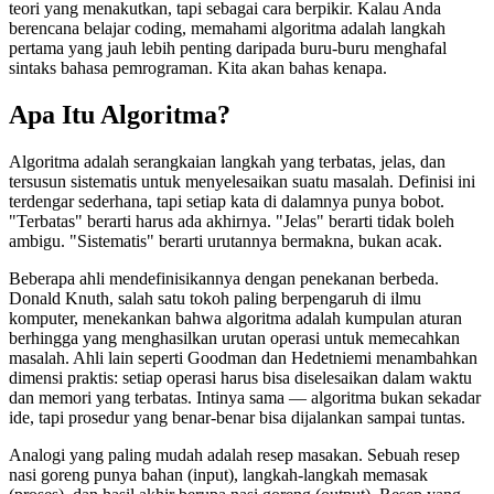
teori yang menakutkan, tapi sebagai cara berpikir. Kalau Anda
berencana belajar coding, memahami algoritma adalah langkah
pertama yang jauh lebih penting daripada buru-buru menghafal
sintaks bahasa pemrograman. Kita akan bahas kenapa.
Apa Itu Algoritma?
Algoritma adalah serangkaian langkah yang terbatas, jelas, dan
tersusun sistematis untuk menyelesaikan suatu masalah. Definisi ini
terdengar sederhana, tapi setiap kata di dalamnya punya bobot.
"Terbatas" berarti harus ada akhirnya. "Jelas" berarti tidak boleh
ambigu. "Sistematis" berarti urutannya bermakna, bukan acak.
Beberapa ahli mendefinisikannya dengan penekanan berbeda.
Donald Knuth, salah satu tokoh paling berpengaruh di ilmu
komputer, menekankan bahwa algoritma adalah kumpulan aturan
berhingga yang menghasilkan urutan operasi untuk memecahkan
masalah. Ahli lain seperti Goodman dan Hedetniemi menambahkan
dimensi praktis: setiap operasi harus bisa diselesaikan dalam waktu
dan memori yang terbatas. Intinya sama — algoritma bukan sekadar
ide, tapi prosedur yang benar-benar bisa dijalankan sampai tuntas.
Analogi yang paling mudah adalah resep masakan. Sebuah resep
nasi goreng punya bahan (input), langkah-langkah memasak