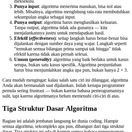
dieksekusi.
Punya input
: algoritma menerima masukan, bisa nol atau
lebih. Misalnya, algoritma menghitung rata-rata membutuhkan
sekumpulan angka sebagai input.
Punya output
: algoritma harus menghasilkan keluaran.
Tanpa output, algoritma tidak ada gunanya — kita
menjalankannya justru untuk mendapatkan hasil.
Efektif (
effectiveness
)
: setiap langkah harus benar-benar bisa
dijalankan dengan sumber daya yang wajar. Langkah seperti
"temukan semua bilangan prima sampai tak hingga" tidak
efektif karena tidak akan pernah selesai.
Umum (
generality
)
: algoritma yang baik berlaku untuk kasus
serupa, bukan satu kasus spesifik. Algoritma penjumlahan
harus bisa menjumlahkan angka apa pun, bukan hanya 2 + 3.
Cara mudah mengingat: kalau salah satu ciri ini dilanggar, algoritma
Anda akan bermasalah saat dijalankan. Inilah kenapa programmer
pemula sering frustrasi — bukan karena bahasa pemrogramannya
sulit, tapi karena algoritmanya belum memenuhi ciri-ciri di atas.
Tiga Struktur Dasar Algoritma
Bagian ini adalah jembatan langsung ke dunia coding. Hampir
semua algoritma, sekompleks apa pun, dibangun dari tiga struktur
dasar. Tiga struktur ini ada di hampir semua bahasa pemrograman,