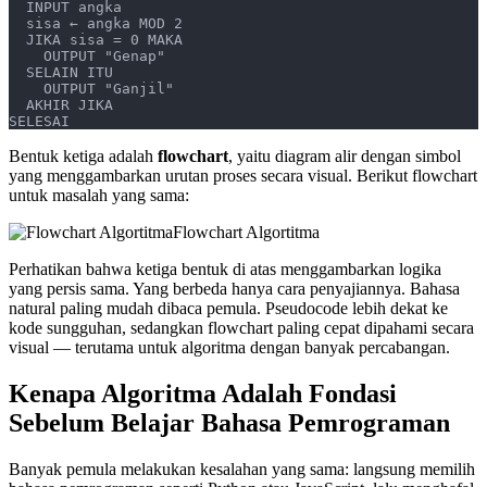
  INPUT angka
  sisa ← angka MOD 2
  JIKA sisa = 0 MAKA
    OUTPUT "Genap"
  SELAIN ITU
    OUTPUT "Ganjil"
  AKHIR JIKA
SELESAI
Bentuk ketiga adalah
flowchart
, yaitu diagram alir dengan simbol
yang menggambarkan urutan proses secara visual. Berikut flowchart
untuk masalah yang sama:
Flowchart Algortitma
Perhatikan bahwa ketiga bentuk di atas menggambarkan logika
yang persis sama. Yang berbeda hanya cara penyajiannya. Bahasa
natural paling mudah dibaca pemula. Pseudocode lebih dekat ke
kode sungguhan, sedangkan flowchart paling cepat dipahami secara
visual — terutama untuk algoritma dengan banyak percabangan.
Kenapa Algoritma Adalah Fondasi
Sebelum Belajar Bahasa Pemrograman
Banyak pemula melakukan kesalahan yang sama: langsung memilih