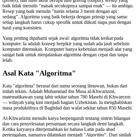
(proses), dan hasil akhir berupa nasi goreng (output). Resep yang
baik tidak menulis "masak secukupnya sampai enak" — itu ambigu.
Resep yang baik menulis "tumis selama 3 menit dengan api
sedang". Algoritma yang baik bekerja dengan prinsip yang sama:
setiap langkah harus cukup spesifik untuk diikuti siapa pun dengan
hasil yang konsisten.
Yang penting dipahami sejak awal: algoritma tidak terikat pada
komputer. Ia adalah konsep berpikir yang sudah ada jauh sebelum
komputer ditemukan. Komputer hanya kebetulan menjadi alat yang
sangat baik untuk menjalankan algoritma dengan cepat dan tanpa
lelah.
Asal Kata "Algoritma"
Kata "algoritma" berasal dari nama seorang ilmuwan, bukan dari
istilah teknis. Adalah Muhammad ibn Musa al-Khwarizmi,
matematikawan yang lahir sekitar tahun 780 Masehi di Khwarezm
— wilayah yang kini menjadi bagian Uzbekistan. Ia menghabiskan
masa produktifnya di Baghdad dan wafat sekitar tahun 850 Masehi.
Al-Khwarizmi menulis karya berpengaruh tentang sistem bilangan
dan cara penyelesaian persamaan secara langkah demi langkah.
Ketika karyanya diterjemahkan ke bahasa Latin pada abad
pertengahan, namanya dilatinkan menjadi "
Algoritmi
". Dari sinilah