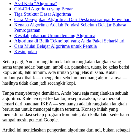
Asal Kata "Algoritma"
Ciri-Ciri Algoritma yang Benar
Tiga Struktur Dasar Algoritma
Cara Menyajikan Algoritma: Dari Deskripsi sampai Flowchart
Kenapa Algoritma Adalah Fondasi Sebelum Belajar Bahasa
Pemrograman
Kesalahpahaman Umum tentang Algoritma
Algoritma di Balik Teknologi yang Anda Pakai Sehari-hari
Cara Mulai Belajar Algoritma untuk Pemula
Kesimpulan
Setiap pagi, Anda mungkin melakukan rangkaian langkah yang
sama tanpa sadar: bangun, ambil air, panaskan, tuang ke gelas berisi
kopi, aduk, lalu minum. Ada urutan yang jelas di sana. Kalau
urutannya dibalik — mengaduk sebelum menuang air, misalnya —
hasilnya tidak akan jadi secangkir kopi.
Tanpa menyebutnya demikian, Anda baru saja menjalankan sebuah
algoritma. Rute tercepat ke kantor, resep masakan, cara merakit
lemari dari panduan IKEA — semuanya adalah rangkaian langkah
berurutan untuk mencapai tujuan tertentu. Konsep inilah yang
menjadi fondasi setiap program komputer, dari kalkulator sederhana
sampai mesin pencari Google.
Artikel ini menjelaskan pengertian algoritma dari nol, bukan sebagai