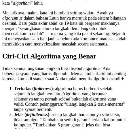
kata "
algorithm
" lahir.
Menariknya, makna kata ini berubah seiring waktu. Awalnya
algorismus
dalam bahasa Latin hanya merujuk pada sistem bilangan
desimal. Baru pada akhir abad ke-19 kata ini bergeser maknanya
menjadi "serangkaian aturan langkah demi langkah untuk
memecahkan masalah" — makna yang kita pakai sekarang. Sejarah
ini menegaskan satu hal: jauh sebelum ada komputer, manusia sudah
memikirkan cara menyelesaikan masalah secara sistematis.
Ciri-Ciri Algoritma yang Benar
Tidak semua rangkaian langkah bisa disebut algoritma. Ada
beberapa syarat yang harus dipenuhi. Memahami ciri-ciri ini penting
karena akan jadi standar saat Anda mulai menulis algoritma sendiri:
Terbatas (
finiteness
)
: algoritma harus berhenti setelah
sejumlah langkah tertentu. Algoritma yang berputar
selamanya tanpa pernah selesai bukanlah algoritma yang
valid. Contoh pelanggaran: "ulangi langkah 2 terus-menerus"
tanpa syarat berhenti.
Jelas (
definiteness
)
: setiap langkah harus punya satu tafsir,
tidak ambigu. "Tambahkan sedikit garam" terlalu kabur untuk
komputer. "Tambahkan 5 gram garam" jelas dan bisa