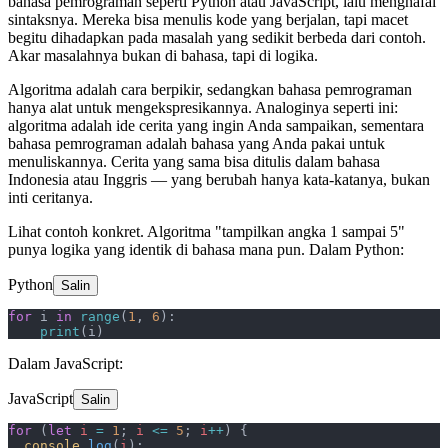
bahasa pemrograman seperti Python atau JavaScript, lalu menghafal
sintaksnya. Mereka bisa menulis kode yang berjalan, tapi macet
begitu dihadapkan pada masalah yang sedikit berbeda dari contoh.
Akar masalahnya bukan di bahasa, tapi di logika.
Algoritma adalah cara berpikir, sedangkan bahasa pemrograman
hanya alat untuk mengekspresikannya. Analoginya seperti ini:
algoritma adalah ide cerita yang ingin Anda sampaikan, sementara
bahasa pemrograman adalah bahasa yang Anda pakai untuk
menuliskannya. Cerita yang sama bisa ditulis dalam bahasa
Indonesia atau Inggris — yang berubah hanya kata-katanya, bukan
inti ceritanya.
Lihat contoh konkret. Algoritma "tampilkan angka 1 sampai 5"
punya logika yang identik di bahasa mana pun. Dalam Python:
Python
Salin
for
 i 
in
 range
(
1
, 
6
):
    print
(i)
Dalam JavaScript:
JavaScript
Salin
for
 (
let
 i
 =
 1
; 
i
 <=
 5
; 
i
++
) {
  console
.
log
(
i
);