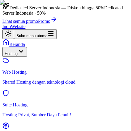
Dedicated Server Indonesia
— Diskon hingga
50%
Dedicated
Server Indonesia
·
50%
Lihat semua promo
Promo
IndoWebsite
Buka menu utama
Beranda
Hosting
Web Hosting
Shared Hosting dengan teknologi cloud
Suite Hosting
Hosting Privat, Sumber Daya Penuh!