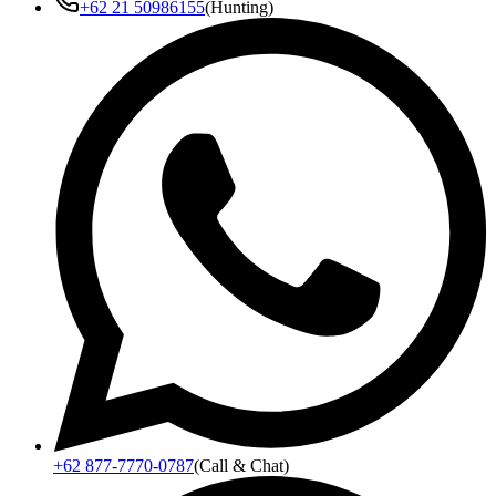
+62 21 50986155
(Hunting)
+62 877-7770-0787
(Call & Chat)