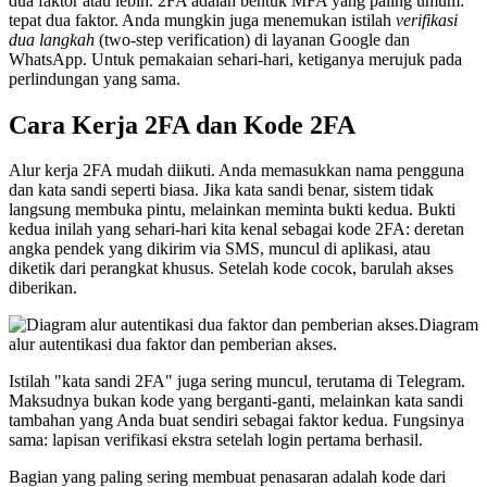
dua faktor atau lebih. 2FA adalah bentuk MFA yang paling umum:
tepat dua faktor. Anda mungkin juga menemukan istilah
verifikasi
dua langkah
(two-step verification) di layanan Google dan
WhatsApp. Untuk pemakaian sehari-hari, ketiganya merujuk pada
perlindungan yang sama.
Cara Kerja 2FA dan Kode 2FA
Alur kerja 2FA mudah diikuti. Anda memasukkan nama pengguna
dan kata sandi seperti biasa. Jika kata sandi benar, sistem tidak
langsung membuka pintu, melainkan meminta bukti kedua. Bukti
kedua inilah yang sehari-hari kita kenal sebagai kode 2FA: deretan
angka pendek yang dikirim via SMS, muncul di aplikasi, atau
diketik dari perangkat khusus. Setelah kode cocok, barulah akses
diberikan.
Diagram
alur autentikasi dua faktor dan pemberian akses.
Istilah "kata sandi 2FA" juga sering muncul, terutama di Telegram.
Maksudnya bukan kode yang berganti-ganti, melainkan kata sandi
tambahan yang Anda buat sendiri sebagai faktor kedua. Fungsinya
sama: lapisan verifikasi ekstra setelah login pertama berhasil.
Bagian yang paling sering membuat penasaran adalah kode dari