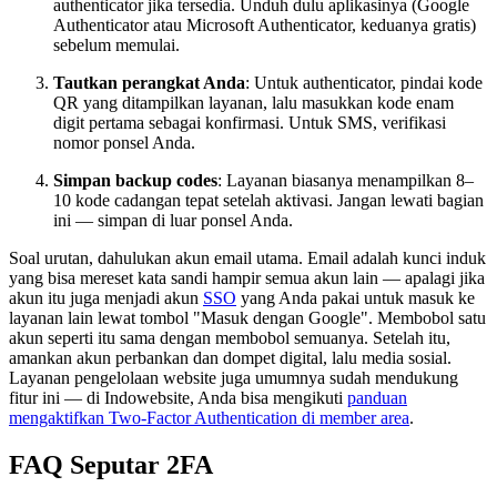
authenticator jika tersedia. Unduh dulu aplikasinya (Google
Authenticator atau Microsoft Authenticator, keduanya gratis)
sebelum memulai.
Tautkan perangkat Anda
: Untuk authenticator, pindai kode
QR yang ditampilkan layanan, lalu masukkan kode enam
digit pertama sebagai konfirmasi. Untuk SMS, verifikasi
nomor ponsel Anda.
Simpan backup codes
: Layanan biasanya menampilkan 8–
10 kode cadangan tepat setelah aktivasi. Jangan lewati bagian
ini — simpan di luar ponsel Anda.
Soal urutan, dahulukan akun email utama. Email adalah kunci induk
yang bisa mereset kata sandi hampir semua akun lain — apalagi jika
akun itu juga menjadi akun
SSO
yang Anda pakai untuk masuk ke
layanan lain lewat tombol "Masuk dengan Google". Membobol satu
akun seperti itu sama dengan membobol semuanya. Setelah itu,
amankan akun perbankan dan dompet digital, lalu media sosial.
Layanan pengelolaan website juga umumnya sudah mendukung
fitur ini — di Indowebsite, Anda bisa mengikuti
panduan
mengaktifkan Two-Factor Authentication di member area
.
FAQ Seputar 2FA