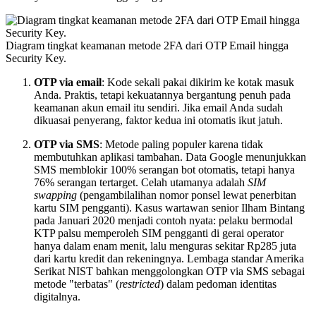
Diagram tingkat keamanan metode 2FA dari OTP Email hingga
Security Key.
OTP via email
: Kode sekali pakai dikirim ke kotak masuk
Anda. Praktis, tetapi kekuatannya bergantung penuh pada
keamanan akun email itu sendiri. Jika email Anda sudah
dikuasai penyerang, faktor kedua ini otomatis ikut jatuh.
OTP via SMS
: Metode paling populer karena tidak
membutuhkan aplikasi tambahan. Data Google menunjukkan
SMS memblokir 100% serangan bot otomatis, tetapi hanya
76% serangan tertarget. Celah utamanya adalah
SIM
swapping
(pengambilalihan nomor ponsel lewat penerbitan
kartu SIM pengganti). Kasus wartawan senior Ilham Bintang
pada Januari 2020 menjadi contoh nyata: pelaku bermodal
KTP palsu memperoleh SIM pengganti di gerai operator
hanya dalam enam menit, lalu menguras sekitar Rp285 juta
dari kartu kredit dan rekeningnya. Lembaga standar Amerika
Serikat NIST bahkan menggolongkan OTP via SMS sebagai
metode "terbatas" (
restricted
) dalam pedoman identitas
digitalnya.