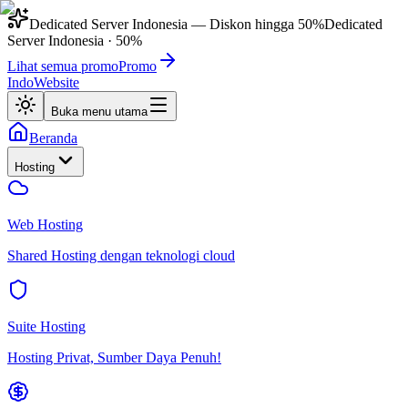
Dedicated Server Indonesia
— Diskon hingga
50%
Dedicated
Server Indonesia
·
50%
Lihat semua promo
Promo
IndoWebsite
Buka menu utama
Beranda
Hosting
Web Hosting
Shared Hosting dengan teknologi cloud
Suite Hosting
Hosting Privat, Sumber Daya Penuh!