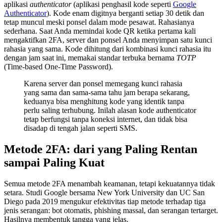
aplikasi
authenticator
(aplikasi penghasil kode seperti
Google
Authenticator
). Kode enam digitnya berganti setiap 30 detik dan
tetap muncul meski ponsel dalam mode pesawat. Rahasianya
sederhana. Saat Anda memindai kode QR ketika pertama kali
mengaktifkan 2FA, server dan ponsel Anda menyimpan satu kunci
rahasia yang sama. Kode dihitung dari kombinasi kunci rahasia itu
dengan jam saat ini, memakai standar terbuka bernama
TOTP
(Time-based One-Time Password).
Karena server dan ponsel memegang kunci rahasia
yang sama dan sama-sama tahu jam berapa sekarang,
keduanya bisa menghitung kode yang identik tanpa
perlu saling terhubung. Inilah alasan kode authenticator
tetap berfungsi tanpa koneksi internet, dan tidak bisa
disadap di tengah jalan seperti SMS.
Metode 2FA: dari yang Paling Rentan
sampai Paling Kuat
Semua metode 2FA menambah keamanan, tetapi kekuatannya tidak
setara. Studi Google bersama New York University dan UC San
Diego pada 2019 mengukur efektivitas tiap metode terhadap tiga
jenis serangan: bot otomatis, phishing massal, dan serangan tertarget.
Hasilnya membentuk tangga yang jelas.