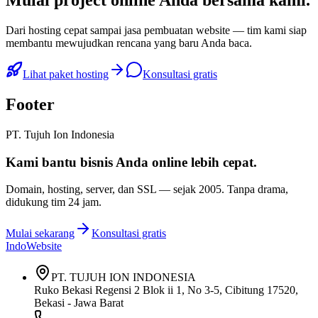
Mulai
project online Anda
bersama kami.
Dari hosting cepat sampai jasa pembuatan website — tim kami siap
membantu mewujudkan rencana yang baru Anda baca.
Lihat paket hosting
Konsultasi gratis
Footer
PT. Tujuh Ion Indonesia
Kami bantu bisnis Anda
online lebih cepat
.
Domain, hosting, server, dan SSL — sejak
2005
. Tanpa drama,
didukung tim 24 jam.
Mulai sekarang
Konsultasi gratis
IndoWebsite
PT. TUJUH ION INDONESIA
Ruko Bekasi Regensi 2 Blok ii 1, No 3-5, Cibitung 17520,
Bekasi - Jawa Barat