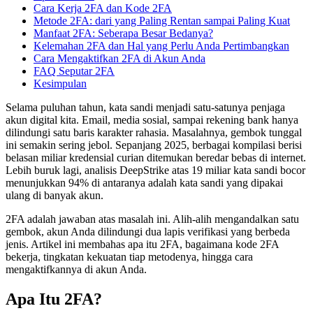
Cara Kerja 2FA dan Kode 2FA
Metode 2FA: dari yang Paling Rentan sampai Paling Kuat
Manfaat 2FA: Seberapa Besar Bedanya?
Kelemahan 2FA dan Hal yang Perlu Anda Pertimbangkan
Cara Mengaktifkan 2FA di Akun Anda
FAQ Seputar 2FA
Kesimpulan
Selama puluhan tahun, kata sandi menjadi satu-satunya penjaga
akun digital kita. Email, media sosial, sampai rekening bank hanya
dilindungi satu baris karakter rahasia. Masalahnya, gembok tunggal
ini semakin sering jebol. Sepanjang 2025, berbagai kompilasi berisi
belasan miliar kredensial curian ditemukan beredar bebas di internet.
Lebih buruk lagi, analisis DeepStrike atas 19 miliar kata sandi bocor
menunjukkan 94% di antaranya adalah kata sandi yang dipakai
ulang di banyak akun.
2FA adalah jawaban atas masalah ini. Alih-alih mengandalkan satu
gembok, akun Anda dilindungi dua lapis verifikasi yang berbeda
jenis. Artikel ini membahas apa itu 2FA, bagaimana kode 2FA
bekerja, tingkatan kekuatan tiap metodenya, hingga cara
mengaktifkannya di akun Anda.
Apa Itu 2FA?