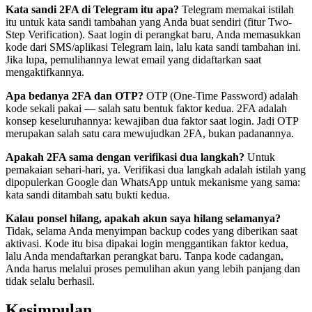
Kata sandi 2FA di Telegram itu apa?
Telegram memakai istilah
itu untuk kata sandi tambahan yang Anda buat sendiri (fitur Two-
Step Verification). Saat login di perangkat baru, Anda memasukkan
kode dari SMS/aplikasi Telegram lain, lalu kata sandi tambahan ini.
Jika lupa, pemulihannya lewat email yang didaftarkan saat
mengaktifkannya.
Apa bedanya 2FA dan OTP?
OTP (One-Time Password) adalah
kode sekali pakai — salah satu bentuk faktor kedua. 2FA adalah
konsep keseluruhannya: kewajiban dua faktor saat login. Jadi OTP
merupakan salah satu cara mewujudkan 2FA, bukan padanannya.
Apakah 2FA sama dengan verifikasi dua langkah?
Untuk
pemakaian sehari-hari, ya. Verifikasi dua langkah adalah istilah yang
dipopulerkan Google dan WhatsApp untuk mekanisme yang sama:
kata sandi ditambah satu bukti kedua.
Kalau ponsel hilang, apakah akun saya hilang selamanya?
Tidak, selama Anda menyimpan backup codes yang diberikan saat
aktivasi. Kode itu bisa dipakai login menggantikan faktor kedua,
lalu Anda mendaftarkan perangkat baru. Tanpa kode cadangan,
Anda harus melalui proses pemulihan akun yang lebih panjang dan
tidak selalu berhasil.
Kesimpulan