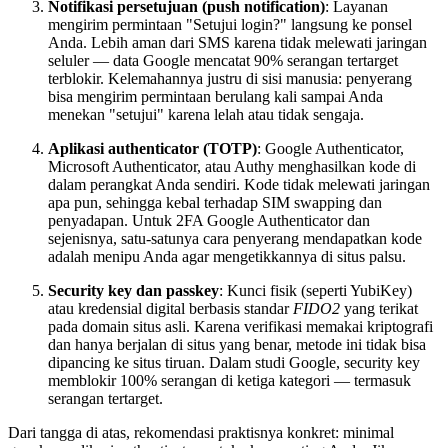
Notifikasi persetujuan (push notification)
: Layanan
mengirim permintaan "Setujui login?" langsung ke ponsel
Anda. Lebih aman dari SMS karena tidak melewati jaringan
seluler — data Google mencatat 90% serangan tertarget
terblokir. Kelemahannya justru di sisi manusia: penyerang
bisa mengirim permintaan berulang kali sampai Anda
menekan "setujui" karena lelah atau tidak sengaja.
Aplikasi authenticator (TOTP)
: Google Authenticator,
Microsoft Authenticator, atau Authy menghasilkan kode di
dalam perangkat Anda sendiri. Kode tidak melewati jaringan
apa pun, sehingga kebal terhadap SIM swapping dan
penyadapan. Untuk 2FA Google Authenticator dan
sejenisnya, satu-satunya cara penyerang mendapatkan kode
adalah menipu Anda agar mengetikkannya di situs palsu.
Security key dan passkey
: Kunci fisik (seperti YubiKey)
atau kredensial digital berbasis standar
FIDO2
yang terikat
pada domain situs asli. Karena verifikasi memakai kriptografi
dan hanya berjalan di situs yang benar, metode ini tidak bisa
dipancing ke situs tiruan. Dalam studi Google, security key
memblokir 100% serangan di ketiga kategori — termasuk
serangan tertarget.
Dari tangga di atas, rekomendasi praktisnya konkret: minimal