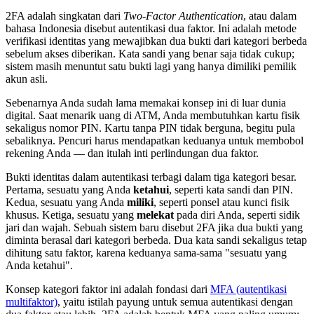
2FA adalah singkatan dari
Two-Factor Authentication
, atau dalam
bahasa Indonesia disebut autentikasi dua faktor. Ini adalah metode
verifikasi identitas yang mewajibkan dua bukti dari kategori berbeda
sebelum akses diberikan. Kata sandi yang benar saja tidak cukup;
sistem masih menuntut satu bukti lagi yang hanya dimiliki pemilik
akun asli.
Sebenarnya Anda sudah lama memakai konsep ini di luar dunia
digital. Saat menarik uang di ATM, Anda membutuhkan kartu fisik
sekaligus nomor PIN. Kartu tanpa PIN tidak berguna, begitu pula
sebaliknya. Pencuri harus mendapatkan keduanya untuk membobol
rekening Anda — dan itulah inti perlindungan dua faktor.
Bukti identitas dalam autentikasi terbagi dalam tiga kategori besar.
Pertama, sesuatu yang Anda
ketahui
, seperti kata sandi dan PIN.
Kedua, sesuatu yang Anda
miliki
, seperti ponsel atau kunci fisik
khusus. Ketiga, sesuatu yang
melekat
pada diri Anda, seperti sidik
jari dan wajah. Sebuah sistem baru disebut 2FA jika dua bukti yang
diminta berasal dari kategori berbeda. Dua kata sandi sekaligus tetap
dihitung satu faktor, karena keduanya sama-sama "sesuatu yang
Anda ketahui".
Konsep kategori faktor ini adalah fondasi dari
MFA (autentikasi
multifaktor)
, yaitu istilah payung untuk semua autentikasi dengan