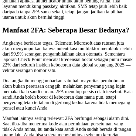
gunakan aplikasi authenticator untuk akun penting Anda. Jika
layanan mendukung passkey, aktifkan. SMS tetap jauh lebih baik
daripada tanpa 2FA sama sekali, tetapi jangan jadikan ia pilihan
utama untuk akun bernilai tinggi.
Manfaat 2FA: Seberapa Besar Bedanya?
Angkanya berbicara tegas. Telemetri Microsoft atas ratusan juta
akun menyimpulkan bahwa autentikasi multifaktor memblokir lebih
dari 99,9% serangan pengambilalihan akun otomatis. Sementara
laporan Check Point mencatat kredensial bocor sebagai pintu masuk
22% dari seluruh insiden kebocoran data global sepanjang 2025 —
vektor serangan nomor satu.
Dua angka itu menggambarkan satu hal: mayoritas pembobolan
akun bukan peretasan canggih, melainkan penyerang yang login
memakai kata sandi curian. 2FA menutup persis celah tersebut. Kata
sandi Anda boleh bocor di kebocoran data mana pun, tetapi
penyerang tetap tertahan di gerbang kedua karena tidak memegang
ponsel atau kunci Anda.
Manfaat lainnya sering terlewat: 2FA berfungsi sebagai alarm dini.
Saat tiba-tiba menerima kode atau permintaan persetujuan yang
tidak Anda minta, itu tanda kata sandi Anda sudah berada di tangan
orang lain. Anda bisa segera menggantinya sebelum kerugian