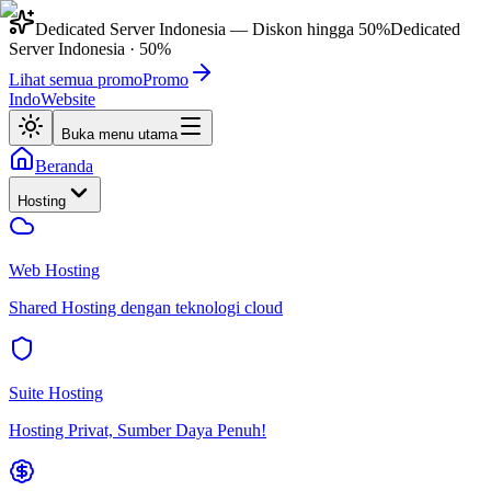
Dedicated Server Indonesia
— Diskon hingga
50%
Dedicated
Server Indonesia
·
50%
Lihat semua promo
Promo
IndoWebsite
Buka menu utama
Beranda
Hosting
Web Hosting
Shared Hosting dengan teknologi cloud
Suite Hosting
Hosting Privat, Sumber Daya Penuh!