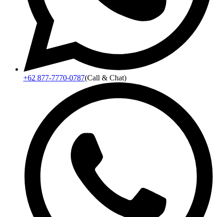
+62 877-7770-0787
(Call & Chat)