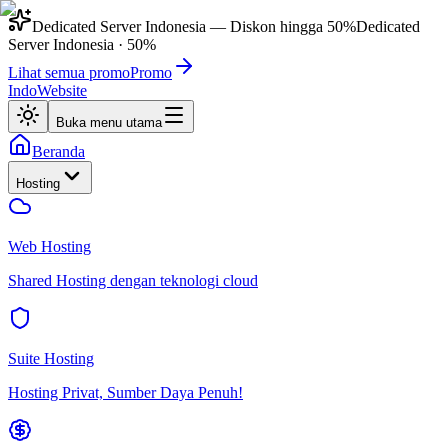
Dedicated Server Indonesia
— Diskon hingga
50%
Dedicated
Server Indonesia
·
50%
Lihat semua promo
Promo
IndoWebsite
Buka menu utama
Beranda
Hosting
Web Hosting
Shared Hosting dengan teknologi cloud
Suite Hosting
Hosting Privat, Sumber Daya Penuh!