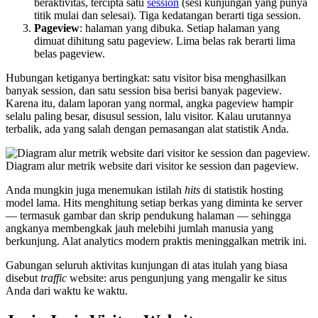
beraktivitas, tercipta satu
session
(sesi kunjungan yang punya
titik mulai dan selesai). Tiga kedatangan berarti tiga session.
Pageview
: halaman yang dibuka. Setiap halaman yang
dimuat dihitung satu pageview. Lima belas rak berarti lima
belas pageview.
Hubungan ketiganya bertingkat: satu visitor bisa menghasilkan
banyak session, dan satu session bisa berisi banyak pageview.
Karena itu, dalam laporan yang normal, angka pageview hampir
selalu paling besar, disusul session, lalu visitor. Kalau urutannya
terbalik, ada yang salah dengan pemasangan alat statistik Anda.
Diagram alur metrik website dari visitor ke session dan pageview.
Anda mungkin juga menemukan istilah
hits
di statistik hosting
model lama. Hits menghitung setiap berkas yang diminta ke server
— termasuk gambar dan skrip pendukung halaman — sehingga
angkanya membengkak jauh melebihi jumlah manusia yang
berkunjung. Alat analytics modern praktis meninggalkan metrik ini.
Gabungan seluruh aktivitas kunjungan di atas itulah yang biasa
disebut
traffic
website: arus pengunjung yang mengalir ke situs
Anda dari waktu ke waktu.