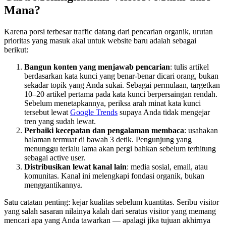
Mana?
Karena porsi terbesar traffic datang dari pencarian organik, urutan
prioritas yang masuk akal untuk website baru adalah sebagai
berikut:
Bangun konten yang menjawab pencarian
: tulis artikel
berdasarkan kata kunci yang benar-benar dicari orang, bukan
sekadar topik yang Anda sukai. Sebagai permulaan, targetkan
10–20 artikel pertama pada kata kunci berpersaingan rendah.
Sebelum menetapkannya, periksa arah minat kata kunci
tersebut lewat
Google Trends
supaya Anda tidak mengejar
tren yang sudah lewat.
Perbaiki kecepatan dan pengalaman membaca
: usahakan
halaman termuat di bawah 3 detik. Pengunjung yang
menunggu terlalu lama akan pergi bahkan sebelum terhitung
sebagai active user.
Distribusikan lewat kanal lain
: media sosial, email, atau
komunitas. Kanal ini melengkapi fondasi organik, bukan
menggantikannya.
Satu catatan penting: kejar kualitas sebelum kuantitas. Seribu visitor
yang salah sasaran nilainya kalah dari seratus visitor yang memang
mencari apa yang Anda tawarkan — apalagi jika tujuan akhirnya