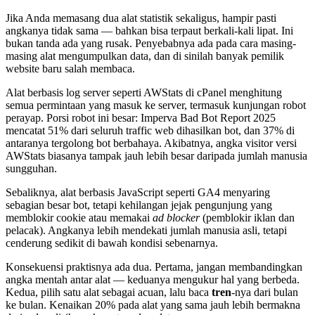
Jika Anda memasang dua alat statistik sekaligus, hampir pasti
angkanya tidak sama — bahkan bisa terpaut berkali-kali lipat. Ini
bukan tanda ada yang rusak. Penyebabnya ada pada cara masing-
masing alat mengumpulkan data, dan di sinilah banyak pemilik
website baru salah membaca.
Alat berbasis log server seperti AWStats di cPanel menghitung
semua permintaan yang masuk ke server, termasuk kunjungan robot
perayap. Porsi robot ini besar: Imperva Bad Bot Report 2025
mencatat 51% dari seluruh traffic web dihasilkan bot, dan 37% di
antaranya tergolong bot berbahaya. Akibatnya, angka visitor versi
AWStats biasanya tampak jauh lebih besar daripada jumlah manusia
sungguhan.
Sebaliknya, alat berbasis JavaScript seperti GA4 menyaring
sebagian besar bot, tetapi kehilangan jejak pengunjung yang
memblokir cookie atau memakai
ad blocker
(pemblokir iklan dan
pelacak). Angkanya lebih mendekati jumlah manusia asli, tetapi
cenderung sedikit di bawah kondisi sebenarnya.
Konsekuensi praktisnya ada dua. Pertama, jangan membandingkan
angka mentah antar alat — keduanya mengukur hal yang berbeda.
Kedua, pilih satu alat sebagai acuan, lalu baca
tren
-nya dari bulan
ke bulan. Kenaikan 20% pada alat yang sama jauh lebih bermakna