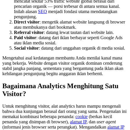
mencatat sekitar 53% traffic website global berasal dari
pencarian organik — porsi terbesar di antara semua kanal.
Inilah alasan
SEO
menjadi fondasi utama mendatangkan
pengunjung.
Direct visitor
: mengetik alamat website langsung di browser
atau membukanya dari bookmark.
Referral visitor
: datang lewat tautan dari website lain.
Paid visitor
: datang dari iklan berbayar seperti Google Ads
atau iklan media sosial.
Social visitor
: datang dari unggahan organik di media sosial.
Mengetahui asal kedatangan membantu Anda menilai kanal mana
yang bekerja. Website dengan visitor organik dominan cenderung
stabil jangka panjang, sementara yang bergantung pada iklan akan
kehilangan pengunjung begitu anggaran iklan berhenti.
Bagaimana Analytics Menghitung Satu
Visitor?
Untuk menghitung visitor, alat analytics harus mampu mengenali
bahwa dua kunjungan berasal dari orang yang sama. Pengenalan ini
memakai kombinasi beberapa penanda:
cookie
(berkas kecil
penanda yang disimpan di browser),
alamat IP
, dan
user agent
(informasi jenis browser serta perangkat). Mengandalkan
alamat IP