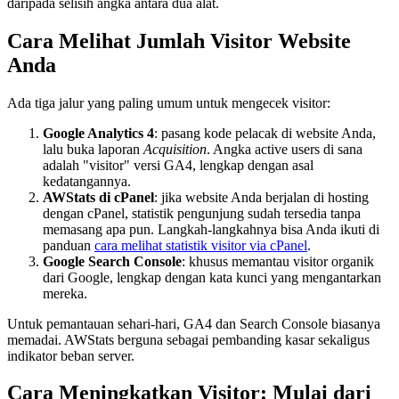
daripada selisih angka antara dua alat.
Cara Melihat Jumlah Visitor Website
Anda
Ada tiga jalur yang paling umum untuk mengecek visitor:
Google Analytics 4
: pasang kode pelacak di website Anda,
lalu buka laporan
Acquisition
. Angka active users di sana
adalah "visitor" versi GA4, lengkap dengan asal
kedatangannya.
AWStats di cPanel
: jika website Anda berjalan di hosting
dengan cPanel, statistik pengunjung sudah tersedia tanpa
memasang apa pun. Langkah-langkahnya bisa Anda ikuti di
panduan
cara melihat statistik visitor via cPanel
.
Google Search Console
: khusus memantau visitor organik
dari Google, lengkap dengan kata kunci yang mengantarkan
mereka.
Untuk pemantauan sehari-hari, GA4 dan Search Console biasanya
memadai. AWStats berguna sebagai pembanding kasar sekaligus
indikator beban server.
Cara Meningkatkan Visitor: Mulai dari