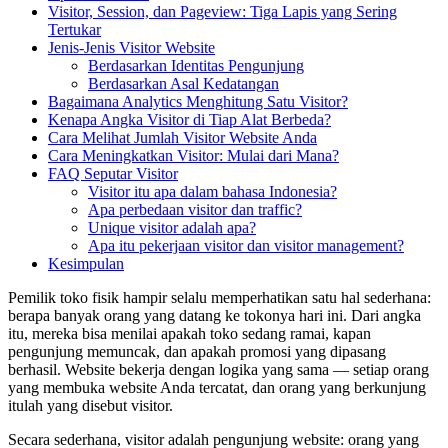
Visitor, Session, dan Pageview: Tiga Lapis yang Sering
Tertukar
Jenis-Jenis Visitor Website
Berdasarkan Identitas Pengunjung
Berdasarkan Asal Kedatangan
Bagaimana Analytics Menghitung Satu Visitor?
Kenapa Angka Visitor di Tiap Alat Berbeda?
Cara Melihat Jumlah Visitor Website Anda
Cara Meningkatkan Visitor: Mulai dari Mana?
FAQ Seputar Visitor
Visitor itu apa dalam bahasa Indonesia?
Apa perbedaan visitor dan traffic?
Unique visitor adalah apa?
Apa itu pekerjaan visitor dan visitor management?
Kesimpulan
Pemilik toko fisik hampir selalu memperhatikan satu hal sederhana:
berapa banyak orang yang datang ke tokonya hari ini. Dari angka
itu, mereka bisa menilai apakah toko sedang ramai, kapan
pengunjung memuncak, dan apakah promosi yang dipasang
berhasil. Website bekerja dengan logika yang sama — setiap orang
yang membuka website Anda tercatat, dan orang yang berkunjung
itulah yang disebut visitor.
Secara sederhana, visitor adalah pengunjung website: orang yang