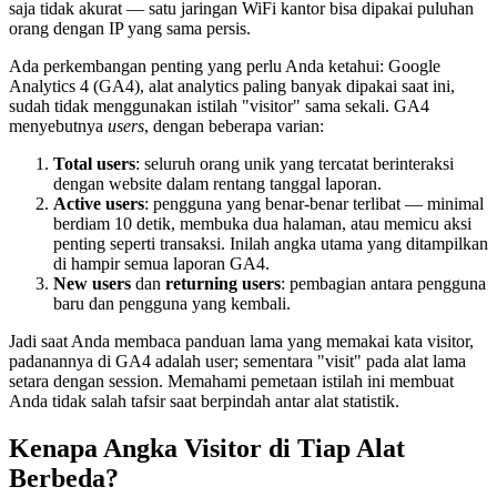
saja tidak akurat — satu jaringan WiFi kantor bisa dipakai puluhan
orang dengan IP yang sama persis.
Ada perkembangan penting yang perlu Anda ketahui: Google
Analytics 4 (GA4), alat analytics paling banyak dipakai saat ini,
sudah tidak menggunakan istilah "visitor" sama sekali. GA4
menyebutnya
users
, dengan beberapa varian:
Total users
: seluruh orang unik yang tercatat berinteraksi
dengan website dalam rentang tanggal laporan.
Active users
: pengguna yang benar-benar terlibat — minimal
berdiam 10 detik, membuka dua halaman, atau memicu aksi
penting seperti transaksi. Inilah angka utama yang ditampilkan
di hampir semua laporan GA4.
New users
dan
returning users
: pembagian antara pengguna
baru dan pengguna yang kembali.
Jadi saat Anda membaca panduan lama yang memakai kata visitor,
padanannya di GA4 adalah user; sementara "visit" pada alat lama
setara dengan session. Memahami pemetaan istilah ini membuat
Anda tidak salah tafsir saat berpindah antar alat statistik.
Kenapa Angka Visitor di Tiap Alat
Berbeda?