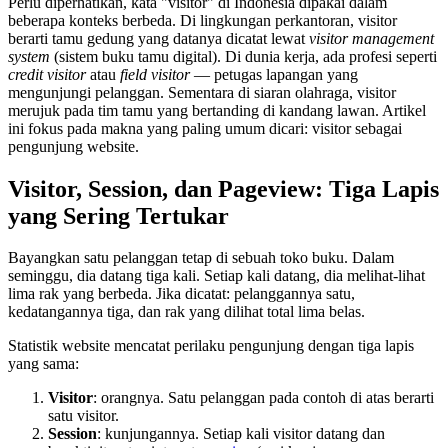
Perlu diperhatikan, kata "visitor" di Indonesia dipakai dalam
beberapa konteks berbeda. Di lingkungan perkantoran, visitor
berarti tamu gedung yang datanya dicatat lewat
visitor management
system
(sistem buku tamu digital). Di dunia kerja, ada profesi seperti
credit visitor
atau
field visitor
— petugas lapangan yang
mengunjungi pelanggan. Sementara di siaran olahraga, visitor
merujuk pada tim tamu yang bertanding di kandang lawan. Artikel
ini fokus pada makna yang paling umum dicari: visitor sebagai
pengunjung website.
Visitor, Session, dan Pageview: Tiga Lapis
yang Sering Tertukar
Bayangkan satu pelanggan tetap di sebuah toko buku. Dalam
seminggu, dia datang tiga kali. Setiap kali datang, dia melihat-lihat
lima rak yang berbeda. Jika dicatat: pelanggannya satu,
kedatangannya tiga, dan rak yang dilihat total lima belas.
Statistik website mencatat perilaku pengunjung dengan tiga lapis
yang sama:
Visitor
: orangnya. Satu pelanggan pada contoh di atas berarti
satu visitor.
Session
: kunjungannya. Setiap kali visitor datang dan