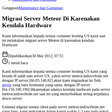
Gangguan
Maintenance dan Gangguan
Migrasi Server Meteor Di Karenakan
Kendala Hardware
Kami informasikan kepada semua costumer hosting US kami saat
ini melakukan migrasi server Meteor di karenakan kendala
Hardware
Dipublikasikan
30 Mar 2012, 07:51
1
menit baca
Kami informasikan kepada semua costumer hosting US kami yang
berada di salah satu server US, yakni server meteor.indowebsite.net
dengan IP server [66.85.146.82] akan kami migrasikan ke fisik
server
yang baru hostname yang sama, dengan IP server
[64.150.190.196] dikarenakan adanya kendala hardware pada server
meteor.indowebsite.net saat ini yang menyebabkan sering terjadinya
down server.
Estimasi migrasi semua client pada server meteor.indowebsite.net
yang baru, kami perkirakan dalam kurun waktu 1-2 jam pada pukul