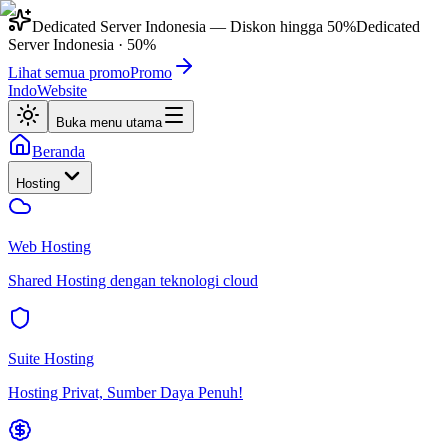
Dedicated Server Indonesia
— Diskon hingga
50%
Dedicated
Server Indonesia
·
50%
Lihat semua promo
Promo
IndoWebsite
Buka menu utama
Beranda
Hosting
Web Hosting
Shared Hosting dengan teknologi cloud
Suite Hosting
Hosting Privat, Sumber Daya Penuh!