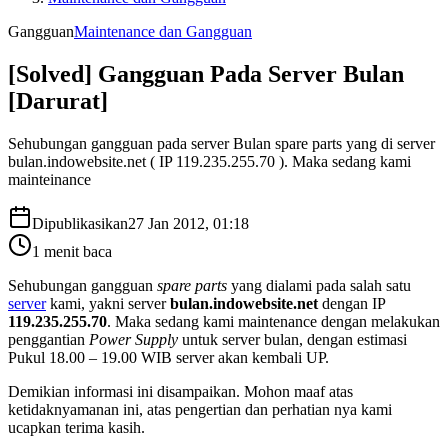
Gangguan
Maintenance dan Gangguan
[Solved] Gangguan Pada Server Bulan
[Darurat]
Sehubungan gangguan pada server Bulan spare parts yang di server
bulan.indowebsite.net ( IP 119.235.255.70 ). Maka sedang kami
mainteinance
Dipublikasikan
27 Jan 2012, 01:18
1
menit baca
Sehubungan gangguan
spare parts
yang dialami pada salah satu
server
kami, yakni server
bulan.indowebsite.net
dengan IP
119.235.255.70
. Maka sedang kami maintenance dengan melakukan
penggantian
Power Supply
untuk server bulan, dengan estimasi
Pukul 18.00 – 19.00 WIB server akan kembali UP.
Demikian informasi ini disampaikan. Mohon maaf atas
ketidaknyamanan ini, atas pengertian dan perhatian nya kami
ucapkan terima kasih.