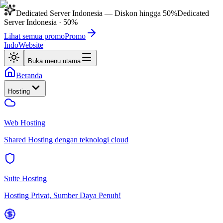
Dedicated Server Indonesia
— Diskon hingga
50%
Dedicated
Server Indonesia
·
50%
Lihat semua promo
Promo
IndoWebsite
Buka menu utama
Beranda
Hosting
Web Hosting
Shared Hosting dengan teknologi cloud
Suite Hosting
Hosting Privat, Sumber Daya Penuh!