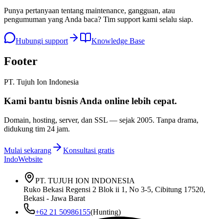
Punya pertanyaan tentang maintenance, gangguan, atau
pengumuman yang Anda baca? Tim support kami selalu siap.
Hubungi support
Knowledge Base
Footer
PT. Tujuh Ion Indonesia
Kami bantu bisnis Anda
online lebih cepat
.
Domain, hosting, server, dan SSL — sejak
2005
. Tanpa drama,
didukung tim 24 jam.
Mulai sekarang
Konsultasi gratis
IndoWebsite
PT. TUJUH ION INDONESIA
Ruko Bekasi Regensi 2 Blok ii 1, No 3-5, Cibitung 17520,
Bekasi - Jawa Barat
+62 21 50986155
(Hunting)