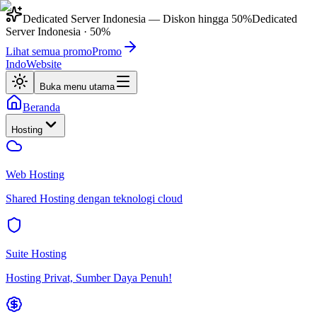
Dedicated Server Indonesia
— Diskon hingga
50%
Dedicated
Server Indonesia
·
50%
Lihat semua promo
Promo
IndoWebsite
Buka menu utama
Beranda
Hosting
Web Hosting
Shared Hosting dengan teknologi cloud
Suite Hosting
Hosting Privat, Sumber Daya Penuh!