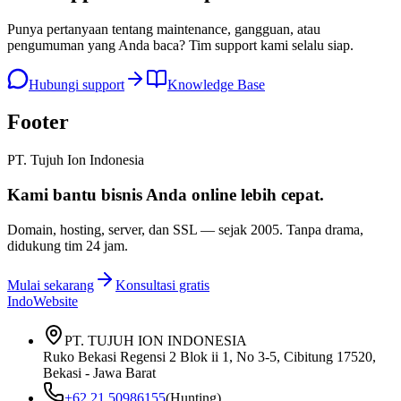
Punya pertanyaan tentang maintenance, gangguan, atau
pengumuman yang Anda baca? Tim support kami selalu siap.
Hubungi support
Knowledge Base
Footer
PT. Tujuh Ion Indonesia
Kami bantu bisnis Anda
online lebih cepat
.
Domain, hosting, server, dan SSL — sejak
2005
. Tanpa drama,
didukung tim 24 jam.
Mulai sekarang
Konsultasi gratis
IndoWebsite
PT. TUJUH ION INDONESIA
Ruko Bekasi Regensi 2 Blok ii 1, No 3-5, Cibitung 17520,
Bekasi - Jawa Barat
+62 21 50986155
(Hunting)