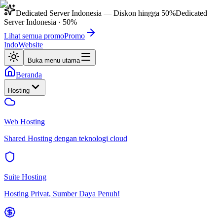
Dedicated Server Indonesia
— Diskon hingga
50%
Dedicated
Server Indonesia
·
50%
Lihat semua promo
Promo
IndoWebsite
Buka menu utama
Beranda
Hosting
Web Hosting
Shared Hosting dengan teknologi cloud
Suite Hosting
Hosting Privat, Sumber Daya Penuh!