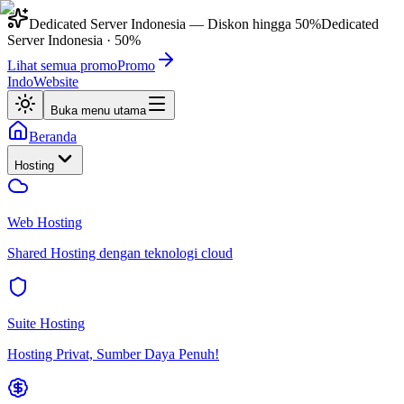
Dedicated Server Indonesia
— Diskon hingga
50%
Dedicated
Server Indonesia
·
50%
Lihat semua promo
Promo
IndoWebsite
Buka menu utama
Beranda
Hosting
Web Hosting
Shared Hosting dengan teknologi cloud
Suite Hosting
Hosting Privat, Sumber Daya Penuh!