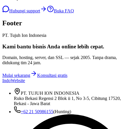
Hubungi support
Buka FAQ
Footer
PT. Tujuh Ion Indonesia
Kami bantu bisnis Anda
online lebih cepat
.
Domain, hosting, server, dan SSL — sejak
2005
. Tanpa drama,
didukung tim 24 jam.
Mulai sekarang
Konsultasi gratis
IndoWebsite
PT. TUJUH ION INDONESIA
Ruko Bekasi Regensi 2 Blok ii 1, No 3-5, Cibitung 17520,
Bekasi - Jawa Barat
+62 21 50986155
(Hunting)