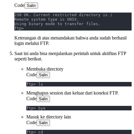
Code
Salin
230 OK. Current restricted directory is /
Remote system type is UNIX.
Using binary mode to transfer files.
ftp>
Keterangan di atas menandakan bahwa anda sudah berhasil
login melalui FTP.
Saat ini anda bisa menjalankan perintah untuk aktifitas FTP
seperti berikut.
Membuka directory
Code
Salin
ftp> ls
Menghapus session dan keluar dari koneksi FTP.
Code
Salin
ftp> bye
Masuk ke directory lain
Code
Salin
ftp> cd