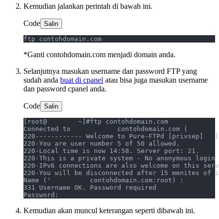
Kemudian jalankan perintah di bawah ini.
Code
Salin
ftp contohdomain.com
*Ganti contohdomain.com menjadi domain anda.
Selanjutnya masukan username dan password FTP yang
sudah anda
buat di cpanel
atau bisa juga masukan username
dan password cpanel anda.
Code
Salin
[root@        ~]#ftp contohdomain.com
Connected to            contohdomain.com (        
220------------ Welcome to Pure-FTPd [privsep]   [
220-You are user number 5 of 50 allowed.
220-Local time is now 14:58. Server port: 21. 
220-This is a private system - No anonymous login
220-IPv6 connections are also welcome on this serv
220-You will be disconnected after 15 menites of i
Name ('          contohdomain.com:root) :
331 Username OK. Password required
Password:  
Kemudian akan muncul keterangan seperti dibawah ini.