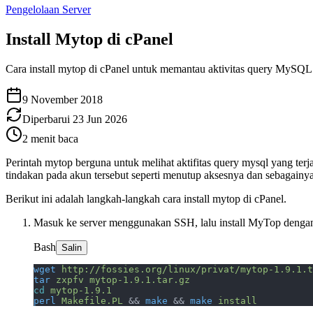
Pengelolaan Server
Install Mytop di cPanel
Cara install mytop di cPanel untuk memantau aktivitas query MySQL 
9 November 2018
Diperbarui
23 Jun 2026
2
menit baca
Perintah mytop berguna untuk melihat aktifitas query mysql yang terj
tindakan pada akun tersebut seperti menutup aksesnya dan sebagainya
Berikut ini adalah langkah-langkah cara install mytop di cPanel.
Masuk ke server menggunakan SSH, lalu install MyTop dengan 
Bash
Salin
wget
 http://fossies.org/linux/privat/mytop-1.9.1.t
tar
 zxpfv
 mytop-1.9.1.tar.gz
cd
 mytop-1.9.1
perl
 Makefile.PL
 && 
make
 && 
make
 install