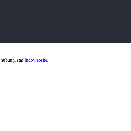
n hubungi staf
Indowebsite
.