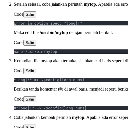
Setelah selesai, coba jalankan perintah
mytop
. Apabila ada error
Code
Salin
Error in option spec: "long|!"
Maka edit file
/usr/bin/mytop
dengan perintah berikut.
Code
Salin
nano /usr/bin/mytop
Kemudian file mytop akan terbuka, silahkan cari baris seperti d
Code
Salin
"long|!" => \$config{long_nums}
Berikan tanda komentar (#) di awal baris, menjadi seperti beriku
Code
Salin
#"long|!" => \$config{long_nums}
Coba jalankan kembali perintah
mytop
. Apabila ada error seper
Code
Salin