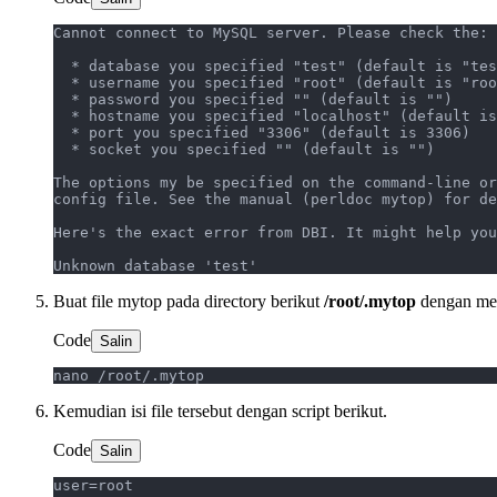
Cannot connect to MySQL server. Please check the:
  * database you specified "test" (default is "tes
  * username you specified "root" (default is "roo
  * password you specified "" (default is "")
  * hostname you specified "localhost" (default is
  * port you specified "3306" (default is 3306)
  * socket you specified "" (default is "")
The options my be specified on the command-line or
config file. See the manual (perldoc mytop) for de
Here's the exact error from DBI. It might help you
Unknown database 'test'
Buat file mytop pada directory berikut
/root/.mytop
dengan men
Code
Salin
nano /root/.mytop
Kemudian isi file tersebut dengan script berikut.
Code
Salin
user=root