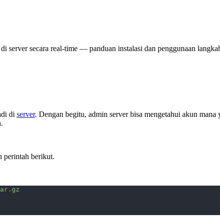
di server secara real-time — panduan instalasi dan penggunaan langka
adi di
server
. Dengan begitu, admin server bisa mengetahui akun mana 
.
perintah berikut.
ar.gz