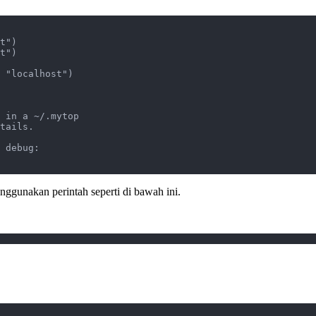
t")
t")
 "localhost")
 in a ~/.mytop
tails.
 debug:
ggunakan perintah seperti di bawah ini.