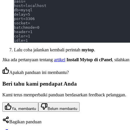
pass=
host=localhost
db=mysql
delay=5
port=3306
socket=
batchmode=0
header=1
color=1
idle=1
Lalu coba jalankan kembali perintah
mytop
.
Jika ada pertanyaan tentang
artikel
Install Mytop di cPanel
, silahka
Apakah panduan ini membantu?
Beri tahu kami pendapat Anda
Kami terus memperbaiki panduan berdasarkan feedback pelanggan.
Ya, membantu
Belum membantu
Bagikan panduan