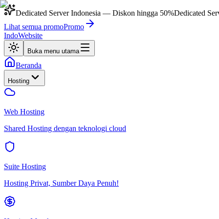
Dedicated Server Indonesia
— Diskon hingga
50%
Dedicated Ser
Lihat semua promo
Promo
IndoWebsite
Buka menu utama
Beranda
Hosting
Web Hosting
Shared Hosting dengan teknologi cloud
Suite Hosting
Hosting Privat, Sumber Daya Penuh!