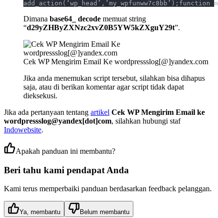
add_action(‘wp_head’,’my_wpfunww7c8bb’);function m
Dimana
base64_ decode
memuat string
“
d29yZHByZXNzc2xvZ0B5YW5kZXguY29t
”.
Cek WP Mengirim Email Ke wordpressslog[@]yandex.com
Jika anda menemukan script tersebut, silahkan bisa dihapus
saja, atau di berikan komentar agar script tidak dapat
dieksekusi.
Jika ada pertanyaan tentang
artikel
Cek WP Mengirim Email ke
wordpressslog@yandex[dot]com
, silahkan hubungi staf
Indowebsite
.
Apakah panduan ini membantu?
Beri tahu kami pendapat Anda
Kami terus memperbaiki panduan berdasarkan feedback pelanggan.
Ya, membantu
Belum membantu