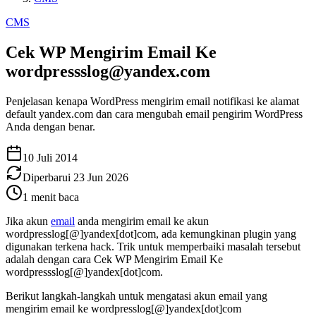
CMS
Cek WP Mengirim Email Ke
wordpressslog@yandex.com
Penjelasan kenapa WordPress mengirim email notifikasi ke alamat
default yandex.com dan cara mengubah email pengirim WordPress
Anda dengan benar.
10 Juli 2014
Diperbarui
23 Jun 2026
1
menit baca
Jika akun
email
anda mengirim email ke akun
wordpresslog[@]yandex[dot]com, ada kemungkinan plugin yang
digunakan terkena hack. Trik untuk memperbaiki masalah tersebut
adalah dengan cara Cek WP Mengirim Email Ke
wordpressslog[@]yandex[dot]com.
Berikut langkah-langkah untuk mengatasi akun email yang
mengirim email ke wordpresslog[@]yandex[dot]com