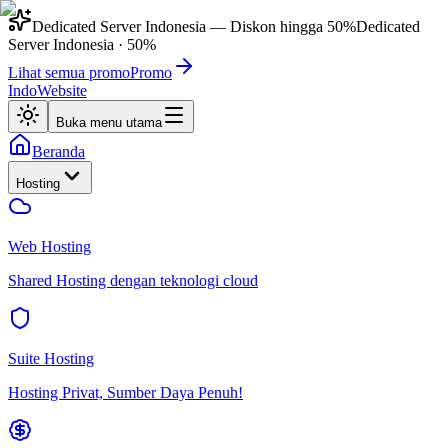
Dedicated Server Indonesia
— Diskon hingga
50%
Dedicated
Server Indonesia
·
50%
Lihat semua promo
Promo
IndoWebsite
Buka menu utama
Beranda
Hosting
Web Hosting
Shared Hosting dengan teknologi cloud
Suite Hosting
Hosting Privat, Sumber Daya Penuh!