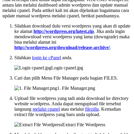
antara lain melalui dashboard admin wordpress dan update manual
melalui cpanel. Pada artikel kali ini akan dijelaskan bagaimana cara
update manual wordpress melalui cpanel, berikut panduannya.
Silahkan download dulu versi wordpress yang akan di update
ke alamat
http://wordpress.org/latest.zip
. Jika anda ingin
mendownload versi wordpress yang lama (downgrade) maka
bisa melalui alamat ini
http://wordpress.org/download/release-archive/
.
Silahkan
login ke cPanel
anda.
Login cpanel.jpg
Cari dan pilih Menu File Manager pada bagian FILES.
1. File Manager.png
Upload file wordpress yang tadi anda download ke directory
website wordpress. Anda dapat mengupload file tersebut
langsung
melalui cpanel
atau melalui
filezilla
. Kemudian
extract file wordpress yang baru anda upload.
Extract File Wordpress