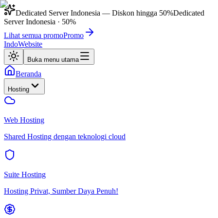
Dedicated Server Indonesia
— Diskon hingga
50%
Dedicated
Server Indonesia
·
50%
Lihat semua promo
Promo
IndoWebsite
Buka menu utama
Beranda
Hosting
Web Hosting
Shared Hosting dengan teknologi cloud
Suite Hosting
Hosting Privat, Sumber Daya Penuh!