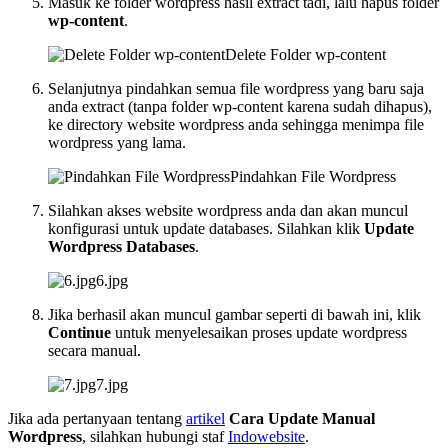
Masuk ke folder wordpress hasil extract tadi, lalu hapus folder
wp-content
.
Delete Folder wp-content
Selanjutnya pindahkan semua file wordpress yang baru saja
anda extract (tanpa folder wp-content karena sudah dihapus),
ke directory website wordpress anda sehingga menimpa file
wordpress yang lama.
Pindahkan File Wordpress
Silahkan akses website wordpress anda dan akan muncul
konfigurasi untuk update databases. Silahkan klik
Update
Wordpress Databases
.
6.jpg
Jika berhasil akan muncul gambar seperti di bawah ini, klik
Continue
untuk menyelesaikan proses update wordpress
secara manual.
7.jpg
Jika ada pertanyaan tentang
artikel
Cara Update Manual
Wordpress
, silahkan hubungi staf
Indowebsite
.