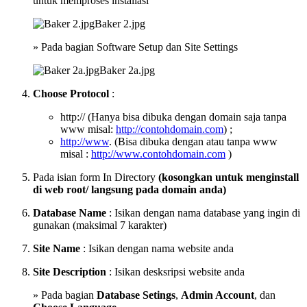
untuk memproses installasi
Baker 2.jpg
» Pada bagian Software Setup dan Site Settings
Baker 2a.jpg
Choose Protocol
:
http:// (Hanya bisa dibuka dengan domain saja tanpa
www misal:
http://contohdomain.com
) ;
http://www
. (Bisa dibuka dengan atau tanpa www
misal :
http://www.contohdomain.com
)
Pada isian form In Directory
(kosongkan untuk menginstall
di web root/ langsung pada domain anda)
Database Name
: Isikan dengan nama database yang ingin di
gunakan (maksimal 7 karakter)
Site Name
: Isikan dengan nama website anda
Site Description
: Isikan desksripsi website anda
» Pada bagian
Database Setings
,
Admin Account
, dan