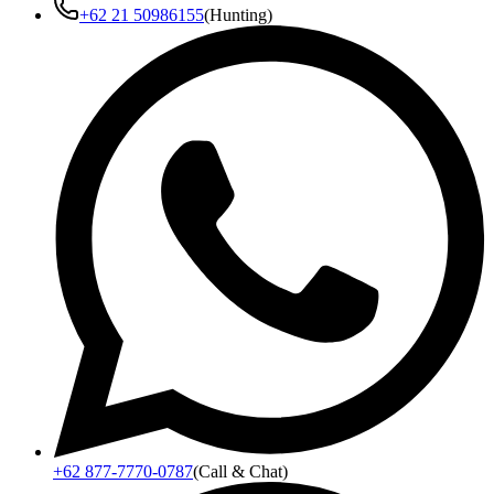
+62 21 50986155
(Hunting)
+62 877-7770-0787
(Call & Chat)