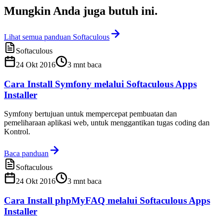
Mungkin Anda juga
butuh ini
.
Lihat semua panduan Softaculous
Softaculous
24 Okt 2016
3
mnt baca
Cara Install Symfony melalui Softaculous Apps
Installer
Symfony bertujuan untuk mempercepat pembuatan dan
pemeliharaan aplikasi web, untuk menggantikan tugas coding dan
Kontrol.
Baca panduan
Softaculous
24 Okt 2016
3
mnt baca
Cara Install phpMyFAQ melalui Softaculous Apps
Installer