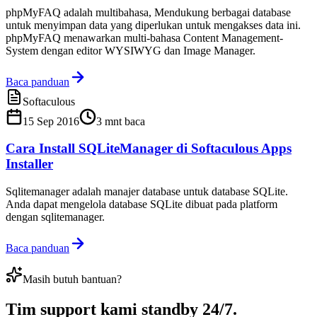
phpMyFAQ adalah multibahasa, Mendukung berbagai database
untuk menyimpan data yang diperlukan untuk mengakses data ini.
phpMyFAQ menawarkan multi-bahasa Content Management-
System dengan editor WYSIWYG dan Image Manager.
Baca panduan
Softaculous
15 Sep 2016
3
mnt baca
Cara Install SQLiteManager di Softaculous Apps
Installer
Sqlitemanager adalah manajer database untuk database SQLite.
Anda dapat mengelola database SQLite dibuat pada platform
dengan sqlitemanager.
Baca panduan
Masih butuh bantuan?
Tim support kami
standby 24/7
.