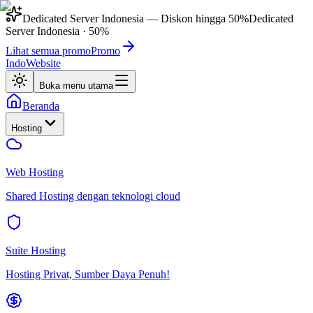
Dedicated Server Indonesia
— Diskon hingga
50%
Dedicated
Server Indonesia
·
50%
Lihat semua promo
Promo
IndoWebsite
Buka menu utama
Beranda
Hosting
Web Hosting
Shared Hosting dengan teknologi cloud
Suite Hosting
Hosting Privat, Sumber Daya Penuh!