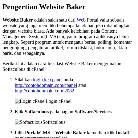
Pengertian Website Baker
Website Baker
adalah salah satu dari
Web
Portal yaitu sebuah
website yang juga memiliki beberapa kelebihan jika dibandingkan
dengan website biasa. Ada banyak kelebihan pada Content
Management System (CMS) ini, yaitu: program aplikasinya lebih
lengkap. Seperti program untuk mengatur berita, polling, komentar
pengunjung, pengaturan artikel, forum diskusi, buku tamu, iklan
baris, dan sebagainya.
Berikut ini adalah cara Instalasi Website Baker menggunakan
Softaculous di cPanel:
Silahkan
login ke cpanel
anda,
http://contohdomain.com/cpanel
atau
http://contohdomain.com:2082
Login cPanel
Klik
Softaculous
pada bagian
Software/Services
Softaculous
Pilih
Portal/CMS
»
Website Baker
kemudian klik
Install