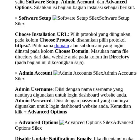
yaitu
Software Setup
,
Admin Account
, dan
Advanced
Options
. Silahkan isi bagian-bagian instalasi sebagai berikut.
»
Software Setup
Software Setup
Silex
Choose Installation URL
: Pilih protokol yang diinginkan
pada kolom
Choose Protocol
, disarankan pilih protokol
https://
. Pilih nama
domain
atau subdomain yang ingin
diinstal pada kolom
Choose Domain
. Masukan nama file
directory dari data website anda pada kolom
In Directory
(pada bagian ini dikosongkan saja).
»
Admin Account
Admin Accounts
Silex
Admin Username
: Diisi dengan nama username yang
nantinya digunakan untuk login dashboard website anda.
Admin Password
: Diisi dengan password yang nantinya
digunakan untuk login dashboard website anda. Kemudian
klik
+ Advanced Options
»
Advanced Options
Advanced
Options Silex
Disable Update Notifications Emails
: Jika dicentang maka