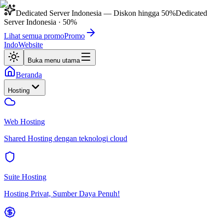
Dedicated Server Indonesia
— Diskon hingga
50%
Dedicated
Server Indonesia
·
50%
Lihat semua promo
Promo
IndoWebsite
Buka menu utama
Beranda
Hosting
Web Hosting
Shared Hosting dengan teknologi cloud
Suite Hosting
Hosting Privat, Sumber Daya Penuh!