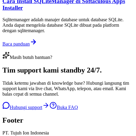
Cara Install SQLiteManager di Softaculous Apps
Installer
Sqlitemanager adalah manajer database untuk database SQLite.
Anda dapat mengelola database SQLite dibuat pada platform
dengan sqlitemanager.
Baca panduan
Masih butuh bantuan?
Tim support kami
standby 24/7
.
Tidak ketemu jawaban di knowledge base? Hubungi langsung tim
support kami via live chat, WhatsApp, telepon, atau email. Kami
balas cepat di semua channel.
Hubungi support
Buka FAQ
Footer
PT. Tujuh Ion Indonesia