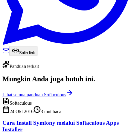
Salin link
Panduan terkait
Mungkin Anda juga
butuh ini
.
Lihat semua panduan Softaculous
Softaculous
24 Okt 2016
3
mnt baca
Cara Install Symfony melalui Softaculous Apps
Installer