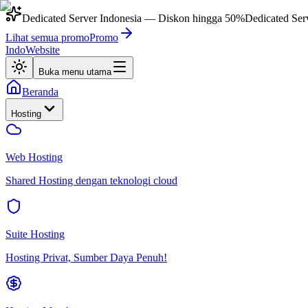
Dedicated Server Indonesia
— Diskon hingga
50%
Dedicated Ser
Lihat semua promo
Promo
IndoWebsite
Buka menu utama
Beranda
Hosting
Web Hosting
Shared Hosting dengan teknologi cloud
Suite Hosting
Hosting Privat, Sumber Daya Penuh!