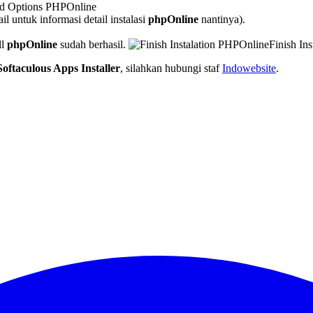
d Options PHPOnline
 untuk informasi detail instalasi
phpOnline
nantinya).
ll
phpOnline
sudah berhasil.
Finish In
Softaculous Apps Installer
, silahkan hubungi staf
Indowebsite
.