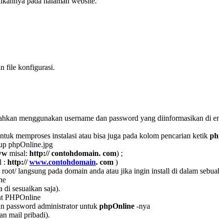
ilkannya pada halaman website.
file konfigurasi.
ahkan menggunakan username dan password yang diinformasikan di ema
ntuk memproses instalasi atau bisa juga pada kolom pencarian ketik
ph
up phpOnline.jpg
ww
misal:
http:// contohdomain. com
) ;
l :
http://
www.contohdomain
. com
)
ot/ langsung pada domain anda atau jika ingin install di dalam sebuah f
ne
 di sesuaikan saja).
t PHPOnline
dan password administrator untuk
phpOnline
-nya
n mail pribadi).