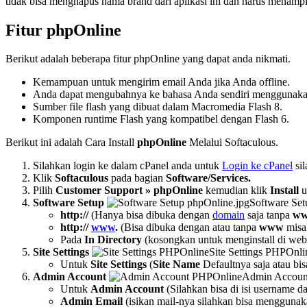
tidak bisa menghapus nama brand dari aplikasi ini dan harus menamp
Fitur phpOnline
Berikut adalah beberapa fitur phpOnline yang dapat anda nikmati.
Kemampuan untuk mengirim email Anda jika Anda offline.
Anda dapat mengubahnya ke bahasa Anda sendiri menggunakan 
Sumber file flash yang dibuat dalam Macromedia Flash 8.
Komponen runtime Flash yang kompatibel dengan Flash 6.
Berikut ini adalah Cara Install
phpOnline
Melalui Softaculous.
Silahkan login ke dalam cPanel anda untuk
Login ke cPanel
sil
Klik
Softaculous
pada bagian
Software/Services.
Pilih
Customer Support » phpOnline
kemudian klik
Install
u
Software Setup
Software Set
http://
(Hanya bisa dibuka dengan
domain
saja tanpa
w
http://
www
.
(Bisa dibuka dengan atau tanpa
www
misa
Pada
In Directory
(kosongkan untuk menginstall di web ro
Site Settings
Site Settings PHPOnli
Untuk
Site Settings
(
Site Name
Defaultnya saja atau bisa
Admin Account
Admin Accoun
Untuk
Admin Account
(Silahkan bisa di isi username 
Admin Email
(isikan mail-nya silahkan bisa menggunaka