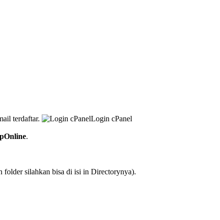
il terdaftar.
Login cPanel
pOnline
.
older silahkan bisa di isi in Directorynya).