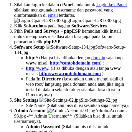
Silahkan login ke dalam
cPanel
anda untuk
Login ke cPanel
silahkan menggunakan username dan password yang
diinformasikan di
email
terdaftar.
Login-Cpanel-281x300.jpg
Klik
Softaculous
pada bagian
Software/Services
.
Pilih
Polls and Surveys
»
phpESP
kemudian klik Install
untuk memproses installasi atau bisa juga pada kolom
pencarian ketik
phpESP
.
Software Setup
Software-Setup-
134.jpg
http://
(Hanya bisa dibuka dengan
domain
saja tanpa
www
misal:
http://contohdomain.com
) ;
http://www
.
(Bisa dibuka dengan atau tanpa
www
misal :
http://www.contohdomain.com
)
Pada
In Directory
(kosongkan untuk menginstall di
web root/ langsung pada domain anda atau jika ingin
install di dalam sebuah folder silahkan bisa di isi in
Directorynya).
Site Settings
Site-Settings-62.jpg
Site Name (Silahkan bisa di isi sesuikan saja namenya).
Admin Account
Admin-Account-
93.jpg
-** Admin Username** (Silahkan bisa di isi untuk
usernamenya).
Admin Password
(Silahkan bisa diisi untuk
passwordnya).