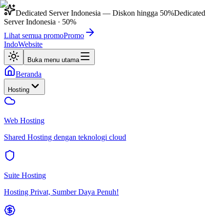
Dedicated Server Indonesia
— Diskon hingga
50%
Dedicated
Server Indonesia
·
50%
Lihat semua promo
Promo
IndoWebsite
Buka menu utama
Beranda
Hosting
Web Hosting
Shared Hosting dengan teknologi cloud
Suite Hosting
Hosting Privat, Sumber Daya Penuh!