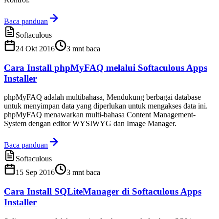
Baca panduan
Softaculous
24 Okt 2016
3
mnt baca
Cara Install phpMyFAQ melalui Softaculous Apps
Installer
phpMyFAQ adalah multibahasa, Mendukung berbagai database
untuk menyimpan data yang diperlukan untuk mengakses data ini.
phpMyFAQ menawarkan multi-bahasa Content Management-
System dengan editor WYSIWYG dan Image Manager.
Baca panduan
Softaculous
15 Sep 2016
3
mnt baca
Cara Install SQLiteManager di Softaculous Apps
Installer