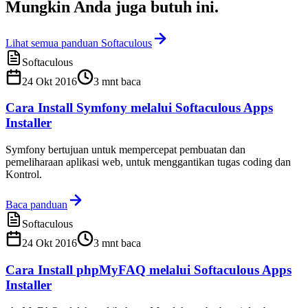
Mungkin Anda juga
butuh ini
.
Lihat semua panduan Softaculous
Softaculous
24 Okt 2016
3
mnt baca
Cara Install Symfony melalui Softaculous Apps
Installer
Symfony bertujuan untuk mempercepat pembuatan dan
pemeliharaan aplikasi web, untuk menggantikan tugas coding dan
Kontrol.
Baca panduan
Softaculous
24 Okt 2016
3
mnt baca
Cara Install phpMyFAQ melalui Softaculous Apps
Installer