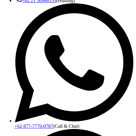
+62 21 50986155
(Hunting)
+62 877-7770-0787
(Call & Chat)