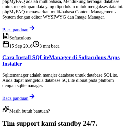
phpMyFAQ adalah multibahasa, Mendukung berbagai database
untuk menyimpan data yang diperlukan untuk mengakses data ini.
phpMyFAQ menawarkan multi-bahasa Content Management-
System dengan editor WYSIWYG dan Image Manager.
Baca panduan
Softaculous
15 Sep 2016
3
mnt baca
Cara Install SQLiteManager di Softaculous Apps
Installer
Sqlitemanager adalah manajer database untuk database SQLite.
Anda dapat mengelola database SQLite dibuat pada platform
dengan sqlitemanager.
Baca panduan
Masih butuh bantuan?
Tim support kami
standby 24/7
.