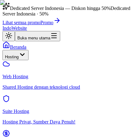
Dedicated Server Indonesia
— Diskon hingga
50%
Dedicated
Server Indonesia
·
50%
Lihat semua promo
Promo
IndoWebsite
Buka menu utama
Beranda
Hosting
Web Hosting
Shared Hosting dengan teknologi cloud
Suite Hosting
Hosting Privat, Sumber Daya Penuh!