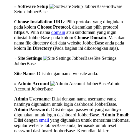
»
Software Setup
Software
Setup JobberBase
Choose Installation URL
: Pilih protokol yang diinginkan
pada kolom
Choose Protocol
, disarankan pilih protocol
https://
. Pilih nama
domain
atau subdomain yang ingin
diinstal JobberBase pada kolom
Choose Domain
. Masukan
nama file directory dari data website JobberBase anda pada
kolom
In Directory
(Pada bagian ini dikosongkan saja).
»
Site Settings
Site Settings
JobberBase
Site Name
: Diisi dengan nama website anda.
»
Admin Account
Admin
Account JobberBase
Admin Username
: Diisi dengan nama username yang
nantinya digunakan untuk login dashboard JobberBase.
Admin Password
: Diisi dengan password yang nantinya
digunakan untuk login dashboard JobberBase.
Admin Email
:
Diisi dengan
email
yang digunakan untuk menerima informasi
seputar website JobberBase anda, termasuk untuk reset
password dashboard JobberBase. Kemudian klik
+