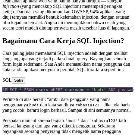
keamanan aplikasi web yang paling banyak dirujuk — kategori
Injection
(yang mencakup SQL injection) menempati peringkat
ketiga. Dari data yang dikumpulkan OWASP, 94% aplikasi yang
diuji ternyata memiliki bentuk kelemahan injection, dengan ratusan
ribu kejadian tercatat. Angka ini menunjukkan bahwa celah yang
secara teori mudah ditutup ternyata masih tersebar luas di lapangan.
Bagaimana Cara Kerja SQL Injection?
Cara paling jelas memahami SQL injection adalah dengan melihat
langsung apa yang terjadi pada sebuah query. Bayangkan sebuah
form login sederhana. Saat Anda memasukkan nama pengguna dan
kata sandi, aplikasi menyusun perintah SQL kira-kira seperti ini:
SQL
Salin
SELECT
 * 
FROM
 users 
WHERE
 username 
=
 'budi'
 AND
 passwor
Perintah di atas berarti: "ambil data pengguna yang nama
penggunanya
dan kata sandinya
". Jika ada baris
budi
rahasia123
yang cocok, berarti login berhasil. Sampai di sini semuanya normal.
Persoalan muncul karena bagian
dan
tadi
'budi'
'rahasia123'
berasal langsung dari apa yang diketik pengguna. Sekarang
bayangkan seorang penyerang tidak mengetik nama pengguna