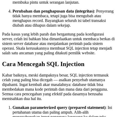
membuka pintu untuk serangan lanjutan.
Perubahan dan penghapusan data (integritas)
: Penyerang
tidak hanya membaca, tetapi juga bisa mengubah atau
menghapus record. Bayangkan seluruh isi tabel transaksi
diubah atau dihapus dalam sekejap.
Pada kasus yang lebih parah dan bergantung pada konfigurasi
server, celah ini bahkan bisa dimanfaatkan untuk membaca berkas di
sistem server database atau menjalankan perintah pada sistem
operasi. Skala kerusakannya membuat SQL injection tetap menjadi
salah satu ancaman yang paling ditakuti pemilik website.
Cara Mencegah SQL Injection
Kabar baiknya, meski dampaknya besar, SQL injection termasuk
celah yang paling bisa dicegah — asalkan penyebab utamanya
dipahami. Ingat kembali akar masalahnya: database tidak bisa
membedakan mana kode perintah dan mana data dari pengguna.
Semua cara pencegahan yang efektif pada dasarnya berusaha
memisahkan dua hal itu.
Gunakan parameterized query (prepared statement)
: Ini
pertahanan utama dan paling ampuh. Alih-alih
menggabungkan input pengguna langsung ke dalam teks