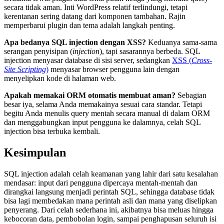
secara tidak aman. Inti WordPress relatif terlindungi, tetapi
kerentanan sering datang dari komponen tambahan. Rajin
memperbarui plugin dan tema adalah langkah penting.
Apa bedanya SQL injection dengan XSS?
Keduanya sama-sama
serangan penyisipan (
injection
), tapi sasarannya berbeda. SQL
injection menyasar database di sisi server, sedangkan
XSS (
Cross-
Site Scripting
)
menyasar browser pengguna lain dengan
menyelipkan kode di halaman web.
Apakah memakai ORM otomatis membuat aman?
Sebagian
besar iya, selama Anda memakainya sesuai cara standar. Tetapi
begitu Anda menulis query mentah secara manual di dalam ORM
dan menggabungkan input pengguna ke dalamnya, celah SQL
injection bisa terbuka kembali.
Kesimpulan
SQL injection adalah celah keamanan yang lahir dari satu kesalahan
mendasar: input dari pengguna dipercaya mentah-mentah dan
dirangkai langsung menjadi perintah SQL, sehingga database tidak
bisa lagi membedakan mana perintah asli dan mana yang diselipkan
penyerang. Dari celah sederhana ini, akibatnya bisa meluas hingga
kebocoran data, pembobolan login, sampai penghapusan seluruh isi