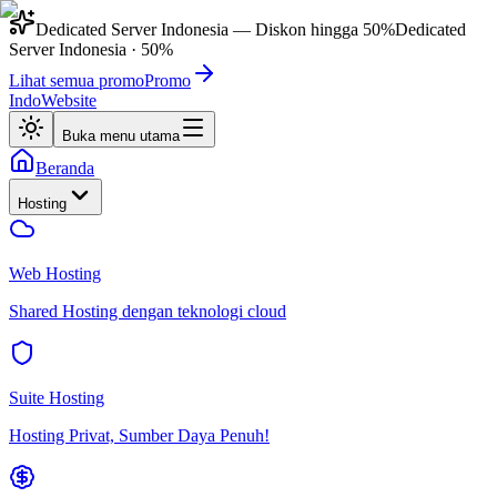
Dedicated Server Indonesia
— Diskon hingga
50%
Dedicated
Server Indonesia
·
50%
Lihat semua promo
Promo
IndoWebsite
Buka menu utama
Beranda
Hosting
Web Hosting
Shared Hosting dengan teknologi cloud
Suite Hosting
Hosting Privat, Sumber Daya Penuh!