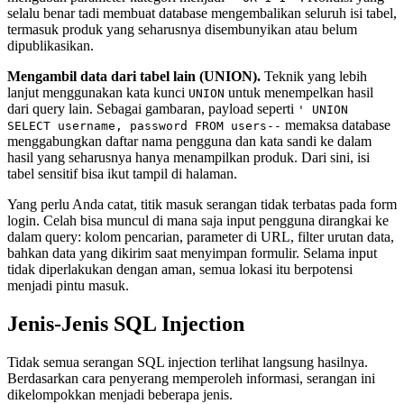
selalu benar tadi membuat database mengembalikan seluruh isi tabel,
termasuk produk yang seharusnya disembunyikan atau belum
dipublikasikan.
Mengambil data dari tabel lain (UNION).
Teknik yang lebih
lanjut menggunakan kata kunci
untuk menempelkan hasil
UNION
dari query lain. Sebagai gambaran, payload seperti
' UNION
memaksa database
SELECT username, password FROM users--
menggabungkan daftar nama pengguna dan kata sandi ke dalam
hasil yang seharusnya hanya menampilkan produk. Dari sini, isi
tabel sensitif bisa ikut tampil di halaman.
Yang perlu Anda catat, titik masuk serangan tidak terbatas pada form
login. Celah bisa muncul di mana saja input pengguna dirangkai ke
dalam query: kolom pencarian, parameter di URL, filter urutan data,
bahkan data yang dikirim saat menyimpan formulir. Selama input
tidak diperlakukan dengan aman, semua lokasi itu berpotensi
menjadi pintu masuk.
Jenis-Jenis SQL Injection
Tidak semua serangan SQL injection terlihat langsung hasilnya.
Berdasarkan cara penyerang memperoleh informasi, serangan ini
dikelompokkan menjadi beberapa jenis.