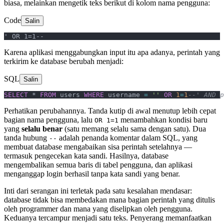
biasa, melainkan mengetik teks berikut di kolom nama pengguna:
Code
Salin
' OR 1=1--
Karena aplikasi menggabungkan input itu apa adanya, perintah yang
terkirim ke database berubah menjadi:
SQL
Salin
SELECT
 * 
FROM
 users 
WHERE
 username 
=
 ''
 OR
 1
=
1
--' AND p
Perhatikan perubahannya. Tanda kutip di awal menutup lebih cepat
bagian nama pengguna, lalu
menambahkan kondisi baru
OR 1=1
yang
selalu benar
(satu memang selalu sama dengan satu). Dua
tanda hubung
adalah penanda komentar dalam SQL, yang
--
membuat database mengabaikan sisa perintah setelahnya —
termasuk pengecekan kata sandi. Hasilnya, database
mengembalikan semua baris di tabel pengguna, dan aplikasi
menganggap login berhasil tanpa kata sandi yang benar.
Inti dari serangan ini terletak pada satu kesalahan mendasar:
database tidak bisa membedakan mana bagian perintah yang ditulis
oleh programmer dan mana yang diselipkan oleh pengguna.
Keduanya tercampur menjadi satu teks. Penyerang memanfaatkan