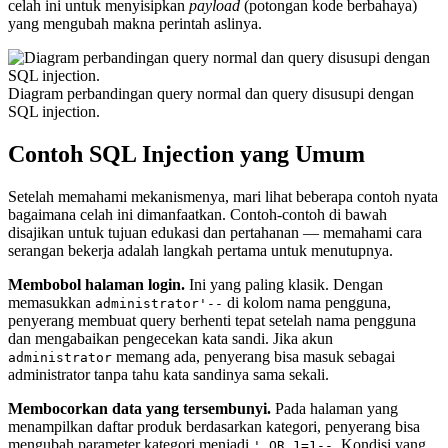
celah ini untuk menyisipkan
payload
(potongan kode berbahaya)
yang mengubah makna perintah aslinya.
Diagram perbandingan query normal dan query disusupi dengan
SQL injection.
Contoh SQL Injection yang Umum
Setelah memahami mekanismenya, mari lihat beberapa contoh nyata
bagaimana celah ini dimanfaatkan. Contoh-contoh di bawah
disajikan untuk tujuan edukasi dan pertahanan — memahami cara
serangan bekerja adalah langkah pertama untuk menutupnya.
Membobol halaman login.
Ini yang paling klasik. Dengan
memasukkan
di kolom nama pengguna,
administrator'--
penyerang membuat query berhenti tepat setelah nama pengguna
dan mengabaikan pengecekan kata sandi. Jika akun
memang ada, penyerang bisa masuk sebagai
administrator
administrator tanpa tahu kata sandinya sama sekali.
Membocorkan data yang tersembunyi.
Pada halaman yang
menampilkan daftar produk berdasarkan kategori, penyerang bisa
mengubah parameter kategori menjadi
. Kondisi yang
' OR 1=1--