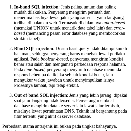
In-band SQL injection
: Jenis paling umum dan paling
mudah dilakukan. Penyerang mengirim perintah dan
menerima hasilnya lewat jalur yang sama — yaitu langsung
terlihat di halaman web. Termasuk di dalamnya
union-based
(memakai UNION untuk menarik data tabel lain) dan
error-
based
(memancing pesan error database yang membocorkan
struktur tabel).
Blind SQL injection
: Di sini hasil query tidak ditampilkan di
halaman, sehingga penyerang harus menebak lewat perilaku
aplikasi. Pada
boolean-based
, penyerang mengirim kondisi
benar atau salah dan mengamati perbedaan respons halaman.
Pada
time-based
, penyerang menyuruh database menunda
respons beberapa detik jika sebuah kondisi benar, lalu
mengukur waktu jawaban untuk menyimpulkan isinya.
Prosesnya lambat, tapi tetap efektif.
Out-of-band SQL injection
: Jenis yang lebih jarang, dipakai
saat jalur langsung tidak tersedia. Penyerang membuat
database mengirim data ke server lain lewat jalur terpisah,
misalnya lewat permintaan DNS. Teknik ini bergantung pada
fitur tertentu yang aktif di server database.
Perbedaan utama antarjenis ini bukan pada tingkat bahayanya,