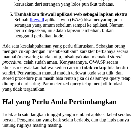
kerusakan dari serangan yang lolos pun ikut terbatas.
Tambahkan firewall aplikasi web sebagai lapisan ekstra
:
Sebuah
firewall
aplikasi web (
WAF
) bisa menyaring pola
serangan yang umum sebelum sampai ke aplikasi. Namun
perlu ditegaskan, ini adalah lapisan tambahan, bukan
pengganti perbaikan kode.
Ada satu kesalahpahaman yang perlu diluruskan. Sebagian orang
mengira cukup dengan "membersihkan" karakter berbahaya secara
manual (menyaring tanda kutip, misalnya) atau memakai
stored
procedure
, celah sudah aman. Kenyataannya, OWASP secara
khusus menyatakan bahwa kedua cara ini
tidak cukup
bila berdiri
sendiri. Penyaringan manual mudah terlewat pada satu titik, dan
stored procedure pun masih bisa rentan jika di dalamnya query tetap
dirangkai dari string. Parameterized query tetap menjadi fondasi
yang tidak tergantikan.
Hal yang Perlu Anda Pertimbangkan
Tidak ada satu langkah tunggal yang membuat aplikasi kebal seratus
persen. Pengamanan yang baik selalu berlapis, dan tiap lapis punya
untung-ruginya masing-masing.