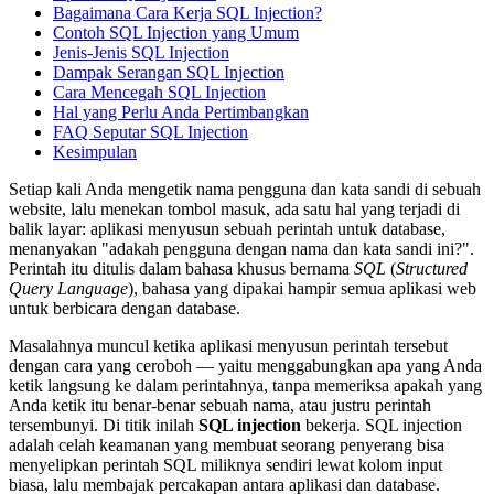
Bagaimana Cara Kerja SQL Injection?
Contoh SQL Injection yang Umum
Jenis-Jenis SQL Injection
Dampak Serangan SQL Injection
Cara Mencegah SQL Injection
Hal yang Perlu Anda Pertimbangkan
FAQ Seputar SQL Injection
Kesimpulan
Setiap kali Anda mengetik nama pengguna dan kata sandi di sebuah
website, lalu menekan tombol masuk, ada satu hal yang terjadi di
balik layar: aplikasi menyusun sebuah perintah untuk database,
menanyakan "adakah pengguna dengan nama dan kata sandi ini?".
Perintah itu ditulis dalam bahasa khusus bernama
SQL
(
Structured
Query Language
), bahasa yang dipakai hampir semua aplikasi web
untuk berbicara dengan database.
Masalahnya muncul ketika aplikasi menyusun perintah tersebut
dengan cara yang ceroboh — yaitu menggabungkan apa yang Anda
ketik langsung ke dalam perintahnya, tanpa memeriksa apakah yang
Anda ketik itu benar-benar sebuah nama, atau justru perintah
tersembunyi. Di titik inilah
SQL injection
bekerja. SQL injection
adalah celah keamanan yang membuat seorang penyerang bisa
menyelipkan perintah SQL miliknya sendiri lewat kolom input
biasa, lalu membajak percakapan antara aplikasi dan database.