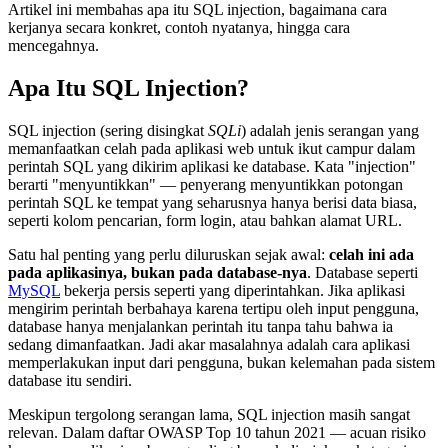
Artikel ini membahas apa itu SQL injection, bagaimana cara
kerjanya secara konkret, contoh nyatanya, hingga cara
mencegahnya.
Apa Itu SQL Injection?
SQL injection (sering disingkat
SQLi
) adalah jenis serangan yang
memanfaatkan celah pada aplikasi web untuk ikut campur dalam
perintah SQL yang dikirim aplikasi ke database. Kata "injection"
berarti "menyuntikkan" — penyerang menyuntikkan potongan
perintah SQL ke tempat yang seharusnya hanya berisi data biasa,
seperti kolom pencarian, form login, atau bahkan alamat URL.
Satu hal penting yang perlu diluruskan sejak awal:
celah ini ada
pada aplikasinya, bukan pada database-nya
. Database seperti
MySQL
bekerja persis seperti yang diperintahkan. Jika aplikasi
mengirim perintah berbahaya karena tertipu oleh input pengguna,
database hanya menjalankan perintah itu tanpa tahu bahwa ia
sedang dimanfaatkan. Jadi akar masalahnya adalah cara aplikasi
memperlakukan input dari pengguna, bukan kelemahan pada sistem
database itu sendiri.
Meskipun tergolong serangan lama, SQL injection masih sangat
relevan. Dalam daftar OWASP Top 10 tahun 2021 — acuan risiko