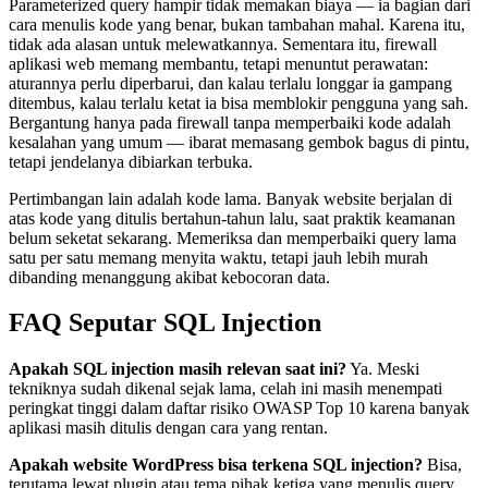
Parameterized query hampir tidak memakan biaya — ia bagian dari
cara menulis kode yang benar, bukan tambahan mahal. Karena itu,
tidak ada alasan untuk melewatkannya. Sementara itu, firewall
aplikasi web memang membantu, tetapi menuntut perawatan:
aturannya perlu diperbarui, dan kalau terlalu longgar ia gampang
ditembus, kalau terlalu ketat ia bisa memblokir pengguna yang sah.
Bergantung hanya pada firewall tanpa memperbaiki kode adalah
kesalahan yang umum — ibarat memasang gembok bagus di pintu,
tetapi jendelanya dibiarkan terbuka.
Pertimbangan lain adalah kode lama. Banyak website berjalan di
atas kode yang ditulis bertahun-tahun lalu, saat praktik keamanan
belum seketat sekarang. Memeriksa dan memperbaiki query lama
satu per satu memang menyita waktu, tetapi jauh lebih murah
dibanding menanggung akibat kebocoran data.
FAQ Seputar SQL Injection
Apakah SQL injection masih relevan saat ini?
Ya. Meski
tekniknya sudah dikenal sejak lama, celah ini masih menempati
peringkat tinggi dalam daftar risiko OWASP Top 10 karena banyak
aplikasi masih ditulis dengan cara yang rentan.
Apakah website WordPress bisa terkena SQL injection?
Bisa,
terutama lewat plugin atau tema pihak ketiga yang menulis query