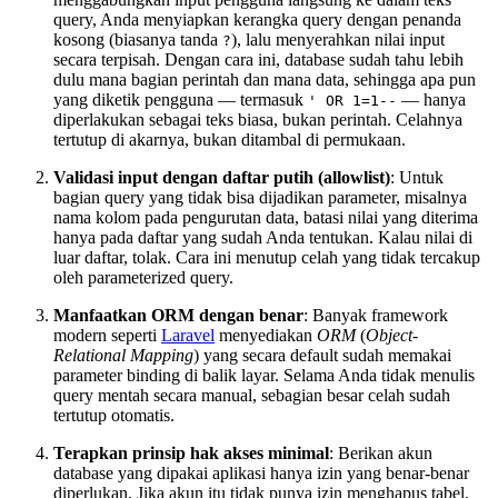
query, Anda menyiapkan kerangka query dengan penanda
kosong (biasanya tanda
), lalu menyerahkan nilai input
?
secara terpisah. Dengan cara ini, database sudah tahu lebih
dulu mana bagian perintah dan mana data, sehingga apa pun
yang diketik pengguna — termasuk
— hanya
' OR 1=1--
diperlakukan sebagai teks biasa, bukan perintah. Celahnya
tertutup di akarnya, bukan ditambal di permukaan.
Validasi input dengan daftar putih (allowlist)
: Untuk
bagian query yang tidak bisa dijadikan parameter, misalnya
nama kolom pada pengurutan data, batasi nilai yang diterima
hanya pada daftar yang sudah Anda tentukan. Kalau nilai di
luar daftar, tolak. Cara ini menutup celah yang tidak tercakup
oleh parameterized query.
Manfaatkan ORM dengan benar
: Banyak framework
modern seperti
Laravel
menyediakan
ORM
(
Object-
Relational Mapping
) yang secara default sudah memakai
parameter binding di balik layar. Selama Anda tidak menulis
query mentah secara manual, sebagian besar celah sudah
tertutup otomatis.
Terapkan prinsip hak akses minimal
: Berikan akun
database yang dipakai aplikasi hanya izin yang benar-benar
diperlukan. Jika akun itu tidak punya izin menghapus tabel,