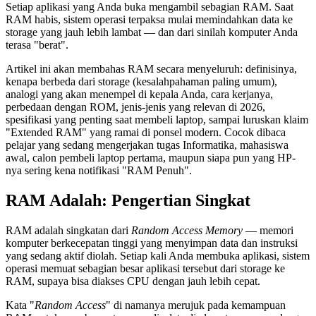
Setiap aplikasi yang Anda buka mengambil sebagian RAM. Saat
RAM habis, sistem operasi terpaksa mulai memindahkan data ke
storage yang jauh lebih lambat — dan dari sinilah komputer Anda
terasa "berat".
Artikel ini akan membahas RAM secara menyeluruh: definisinya,
kenapa berbeda dari storage (kesalahpahaman paling umum),
analogi yang akan menempel di kepala Anda, cara kerjanya,
perbedaan dengan ROM, jenis-jenis yang relevan di 2026,
spesifikasi yang penting saat membeli laptop, sampai luruskan klaim
"Extended RAM" yang ramai di ponsel modern. Cocok dibaca
pelajar yang sedang mengerjakan tugas Informatika, mahasiswa
awal, calon pembeli laptop pertama, maupun siapa pun yang HP-
nya sering kena notifikasi "RAM Penuh".
RAM Adalah: Pengertian Singkat
RAM adalah singkatan dari
Random Access Memory
— memori
komputer berkecepatan tinggi yang menyimpan data dan instruksi
yang sedang aktif diolah. Setiap kali Anda membuka aplikasi, sistem
operasi memuat sebagian besar aplikasi tersebut dari storage ke
RAM, supaya bisa diakses CPU dengan jauh lebih cepat.
Kata "
Random Access
" di namanya merujuk pada kemampuan