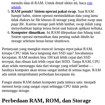
menulis data di RAM. Untuk detail siklus ini, baca
cpu
adalah
.
RAM penuh? Sistem operasi pakai swap
. Saat RAM
hampir habis, sistem operasi memindahkan data yang lama
tidak diakses ke file khusus di storage yang disebut
swap
atau
page file
. Karena storage jauh lebih lambat, swap inilah yang
menyebabkan laptop terasa berat saat banyak aplikasi terbuka.
Komputer dimatikan
. Isi RAM dilepaskan dan hilang total.
Sistem operasi memastikan data penting sudah ditulis ke
storage sebelum benar-benar shutdown.
Pertanyaan yang mungkin muncul: kenapa repot pakai RAM,
kenapa CPU tidak baca langsung dari SSD saja? Jawabannya
kecepatan. RAM modern bisa 100 kali lebih cepat dari SSD
tercepat, dan ribuan kali lebih cepat dari HDD. Tanpa RAM, CPU
akan selalu menunggu data dari storage yang relatif lambat —
hasilnya komputer akan terasa sangat lambat di semua tugas. RAM
ada untuk menjembatani perbedaan kecepatan ini.
Fungsi utama RAM dalam komputer pada intinya satu: menjadi
memori kerja yang sangat cepat sehingga CPU tidak perlu
menunggu storage.
Perbedaan RAM, ROM, dan Storage