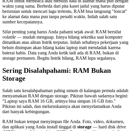
RAM untuk membaca atau menulis data di alamat mana pun dengan
waktu yang sama. Berbeda dari pita kaset jadul yang harus diputar
berurutan untuk mencari lagu tertentu, RAM bisa langsung "loncat"
ke alamat data mana pun tanpa penalti waktu. Inilah salah satu
sumber kecepatannya.
Sifat penting yang harus Anda pahami sejak awal: RAM bersifat
volatile
— mudah menguap. Isinya hilang seketika saat komputer
dimatikan atau aliran listrik terputus. Inilah sebabnya pekerjaan yang
belum disimpan akan hilang kalau laptop mati mendadak karena
baterai habis. Data yang Anda ketik tadi ada di RAM, bukan di
storage permanen. Begitu listrik hilang, RAM lupa segalanya.
Sering Disalahpahami: RAM Bukan
Storage
Salah satu kesalahpahaman paling umum di kalangan pemula adalah
menyamakan RAM dengan storage. Pikiran bawah sadarnya begini:
"Laptop saya RAM 16 GB, artinya bisa simpan 16 GB foto."
Pikiran ini salah, dan meluruskannya akan menyelamatkan Anda
dari banyak kebingungan.
RAM bukan tempat menyimpan file Anda. Foto, video, dokumen,
dan aplikasi yang Anda install tinggal di
storage
— hard disk drive