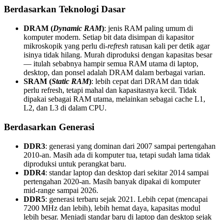
Berdasarkan Teknologi Dasar
DRAM (
Dynamic RAM
)
: jenis RAM paling umum di
komputer modern. Setiap bit data disimpan di kapasitor
mikroskopik yang perlu di-
refresh
ratusan kali per detik agar
isinya tidak hilang. Murah diproduksi dengan kapasitas besar
— itulah sebabnya hampir semua RAM utama di laptop,
desktop, dan ponsel adalah DRAM dalam berbagai varian.
SRAM (
Static RAM
)
: lebih cepat dari DRAM dan tidak
perlu refresh, tetapi mahal dan kapasitasnya kecil. Tidak
dipakai sebagai RAM utama, melainkan sebagai cache L1,
L2, dan L3 di dalam CPU.
Berdasarkan Generasi
DDR3
: generasi yang dominan dari 2007 sampai pertengahan
2010-an. Masih ada di komputer tua, tetapi sudah lama tidak
diproduksi untuk perangkat baru.
DDR4
: standar laptop dan desktop dari sekitar 2014 sampai
pertengahan 2020-an. Masih banyak dipakai di komputer
mid-range sampai 2026.
DDR5
: generasi terbaru sejak 2021. Lebih cepat (mencapai
7200 MHz dan lebih), lebih hemat daya, kapasitas modul
lebih besar. Menjadi standar baru di laptop dan desktop sejak