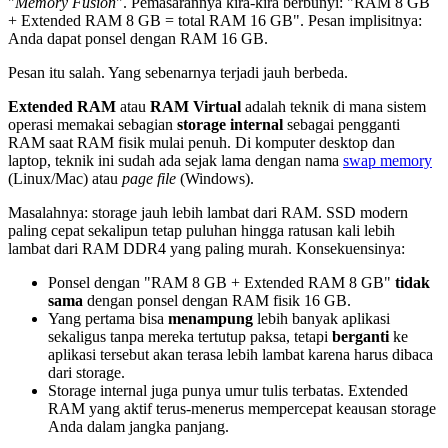
"
Memory Fusion
". Pemasarannya kira-kira berbunyi: "RAM 8 GB
+ Extended RAM 8 GB = total RAM 16 GB". Pesan implisitnya:
Anda dapat ponsel dengan RAM 16 GB.
Pesan itu salah. Yang sebenarnya terjadi jauh berbeda.
Extended RAM
atau
RAM Virtual
adalah teknik di mana sistem
operasi memakai sebagian
storage internal
sebagai pengganti
RAM saat RAM fisik mulai penuh. Di komputer desktop dan
laptop, teknik ini sudah ada sejak lama dengan nama
swap memory
(Linux/Mac) atau
page file
(Windows).
Masalahnya: storage jauh lebih lambat dari RAM. SSD modern
paling cepat sekalipun tetap puluhan hingga ratusan kali lebih
lambat dari RAM DDR4 yang paling murah. Konsekuensinya:
Ponsel dengan "RAM 8 GB + Extended RAM 8 GB"
tidak
sama
dengan ponsel dengan RAM fisik 16 GB.
Yang pertama bisa
menampung
lebih banyak aplikasi
sekaligus tanpa mereka tertutup paksa, tetapi
berganti
ke
aplikasi tersebut akan terasa lebih lambat karena harus dibaca
dari storage.
Storage internal juga punya umur tulis terbatas. Extended
RAM yang aktif terus-menerus mempercepat keausan storage
Anda dalam jangka panjang.