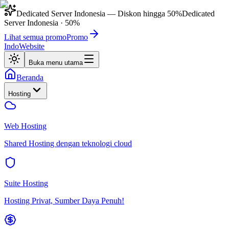
Dedicated Server Indonesia
— Diskon hingga
50%
Dedicated
Server Indonesia
·
50%
Lihat semua promo
Promo
IndoWebsite
Buka menu utama
Beranda
Hosting
Web Hosting
Shared Hosting dengan teknologi cloud
Suite Hosting
Hosting Privat, Sumber Daya Penuh!