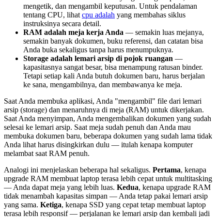
mengetik, dan mengambil keputusan. Untuk pendalaman
tentang CPU, lihat
cpu adalah
yang membahas siklus
instruksinya secara detail.
RAM adalah meja kerja Anda
— semakin luas mejanya,
semakin banyak dokumen, buku referensi, dan catatan bisa
Anda buka sekaligus tanpa harus menumpuknya.
Storage adalah lemari arsip di pojok ruangan
—
kapasitasnya sangat besar, bisa menampung ratusan binder.
Tetapi setiap kali Anda butuh dokumen baru, harus berjalan
ke sana, mengambilnya, dan membawanya ke meja.
Saat Anda membuka aplikasi, Anda "mengambil" file dari lemari
arsip (storage) dan menaruhnya di meja (RAM) untuk dikerjakan.
Saat Anda menyimpan, Anda mengembalikan dokumen yang sudah
selesai ke lemari arsip. Saat meja sudah penuh dan Anda mau
membuka dokumen baru, beberapa dokumen yang sudah lama tidak
Anda lihat harus disingkirkan dulu — itulah kenapa komputer
melambat saat RAM penuh.
Analogi ini menjelaskan beberapa hal sekaligus.
Pertama
, kenapa
upgrade RAM membuat laptop terasa lebih cepat untuk multitasking
— Anda dapat meja yang lebih luas.
Kedua
, kenapa upgrade RAM
tidak menambah kapasitas simpan — Anda tetap pakai lemari arsip
yang sama.
Ketiga
, kenapa SSD yang cepat tetap membuat laptop
terasa lebih responsif — perjalanan ke lemari arsip dan kembali jadi