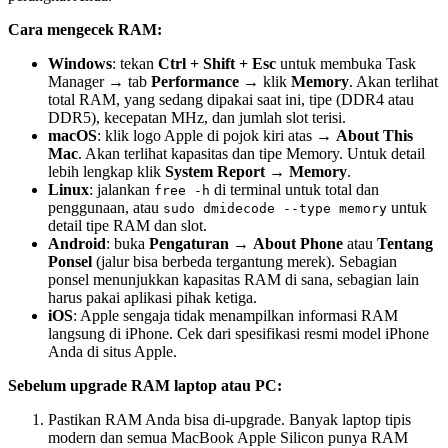
Cara mengecek RAM:
Windows
: tekan
Ctrl + Shift + Esc
untuk membuka Task
Manager → tab
Performance
→ klik
Memory
. Akan terlihat
total RAM, yang sedang dipakai saat ini, tipe (DDR4 atau
DDR5), kecepatan MHz, dan jumlah slot terisi.
macOS
: klik logo Apple di pojok kiri atas →
About This
Mac
. Akan terlihat kapasitas dan tipe Memory. Untuk detail
lebih lengkap klik
System Report
→
Memory
.
Linux
: jalankan
di terminal untuk total dan
free -h
penggunaan, atau
untuk
sudo dmidecode --type memory
detail tipe RAM dan slot.
Android
: buka
Pengaturan
→
About Phone
atau
Tentang
Ponsel
(jalur bisa berbeda tergantung merek). Sebagian
ponsel menunjukkan kapasitas RAM di sana, sebagian lain
harus pakai aplikasi pihak ketiga.
iOS
: Apple sengaja tidak menampilkan informasi RAM
langsung di iPhone. Cek dari spesifikasi resmi model iPhone
Anda di situs Apple.
Sebelum upgrade RAM laptop atau PC:
Pastikan RAM Anda bisa di-upgrade. Banyak laptop tipis
modern dan semua MacBook Apple Silicon punya RAM