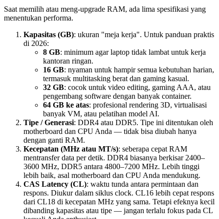
Saat memilih atau meng-upgrade RAM, ada lima spesifikasi yang
menentukan performa.
Kapasitas (GB)
: ukuran "meja kerja". Untuk panduan praktis
di 2026:
8 GB
: minimum agar laptop tidak lambat untuk kerja
kantoran ringan.
16 GB
: nyaman untuk hampir semua kebutuhan harian,
termasuk multitasking berat dan gaming kasual.
32 GB
: cocok untuk video editing, gaming AAA, atau
pengembang software dengan banyak container.
64 GB ke atas
: profesional rendering 3D, virtualisasi
banyak VM, atau pelatihan model AI.
Tipe / Generasi
: DDR4 atau DDR5. Tipe ini ditentukan oleh
motherboard dan CPU Anda — tidak bisa diubah hanya
dengan ganti RAM.
Kecepatan (MHz atau MT/s)
: seberapa cepat RAM
mentransfer data per detik. DDR4 biasanya berkisar 2400–
3600 MHz, DDR5 antara 4800–7200 MHz. Lebih tinggi
lebih baik, asal motherboard dan CPU Anda mendukung.
CAS Latency (CL)
: waktu tunda antara permintaan dan
respons. Diukur dalam siklus clock. CL16 lebih cepat respons
dari CL18 di kecepatan MHz yang sama. Tetapi efeknya kecil
dibanding kapasitas atau tipe — jangan terlalu fokus pada CL