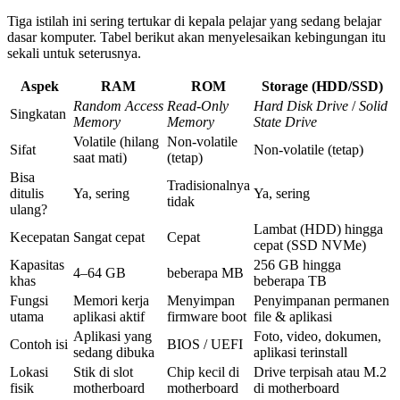
Tiga istilah ini sering tertukar di kepala pelajar yang sedang belajar
dasar komputer. Tabel berikut akan menyelesaikan kebingungan itu
sekali untuk seterusnya.
Aspek
RAM
ROM
Storage (HDD/SSD)
Random Access
Read-Only
Hard Disk Drive
/
Solid
Singkatan
Memory
Memory
State Drive
Volatile (hilang
Non-volatile
Sifat
Non-volatile (tetap)
saat mati)
(tetap)
Bisa
Tradisionalnya
ditulis
Ya, sering
Ya, sering
tidak
ulang?
Lambat (HDD) hingga
Kecepatan
Sangat cepat
Cepat
cepat (SSD NVMe)
Kapasitas
256 GB hingga
4–64 GB
beberapa MB
khas
beberapa TB
Fungsi
Memori kerja
Menyimpan
Penyimpanan permanen
utama
aplikasi aktif
firmware boot
file & aplikasi
Aplikasi yang
Foto, video, dokumen,
Contoh isi
BIOS / UEFI
sedang dibuka
aplikasi terinstall
Lokasi
Stik di slot
Chip kecil di
Drive terpisah atau M.2
fisik
motherboard
motherboard
di motherboard