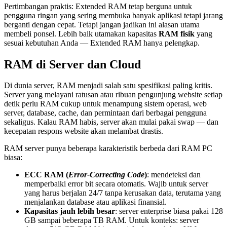
Pertimbangan praktis: Extended RAM tetap berguna untuk
pengguna ringan yang sering membuka banyak aplikasi tetapi jarang
berganti dengan cepat. Tetapi jangan jadikan ini alasan utama
membeli ponsel. Lebih baik utamakan kapasitas
RAM fisik
yang
sesuai kebutuhan Anda — Extended RAM hanya pelengkap.
RAM di Server dan Cloud
Di dunia server, RAM menjadi salah satu spesifikasi paling kritis.
Server yang melayani ratusan atau ribuan pengunjung website setiap
detik perlu RAM cukup untuk menampung sistem operasi, web
server, database, cache, dan permintaan dari berbagai pengguna
sekaligus. Kalau RAM habis, server akan mulai pakai swap — dan
kecepatan respons website akan melambat drastis.
RAM server punya beberapa karakteristik berbeda dari RAM PC
biasa:
ECC RAM (
Error-Correcting Code
)
: mendeteksi dan
memperbaiki error bit secara otomatis. Wajib untuk server
yang harus berjalan 24/7 tanpa kerusakan data, terutama yang
menjalankan database atau aplikasi finansial.
Kapasitas jauh lebih besar
: server enterprise biasa pakai 128
GB sampai beberapa TB RAM. Untuk konteks: server