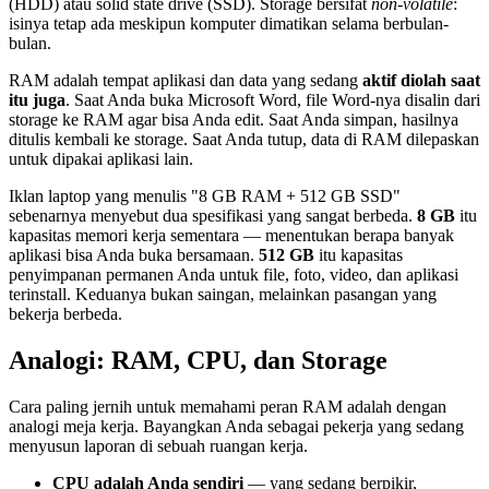
(HDD) atau solid state drive (SSD). Storage bersifat
non-volatile
:
isinya tetap ada meskipun komputer dimatikan selama berbulan-
bulan.
RAM adalah tempat aplikasi dan data yang sedang
aktif diolah saat
itu juga
. Saat Anda buka Microsoft Word, file Word-nya disalin dari
storage ke RAM agar bisa Anda edit. Saat Anda simpan, hasilnya
ditulis kembali ke storage. Saat Anda tutup, data di RAM dilepaskan
untuk dipakai aplikasi lain.
Iklan laptop yang menulis "8 GB RAM + 512 GB SSD"
sebenarnya menyebut dua spesifikasi yang sangat berbeda.
8 GB
itu
kapasitas memori kerja sementara — menentukan berapa banyak
aplikasi bisa Anda buka bersamaan.
512 GB
itu kapasitas
penyimpanan permanen Anda untuk file, foto, video, dan aplikasi
terinstall. Keduanya bukan saingan, melainkan pasangan yang
bekerja berbeda.
Analogi: RAM, CPU, dan Storage
Cara paling jernih untuk memahami peran RAM adalah dengan
analogi meja kerja. Bayangkan Anda sebagai pekerja yang sedang
menyusun laporan di sebuah ruangan kerja.
CPU adalah Anda sendiri
— yang sedang berpikir,