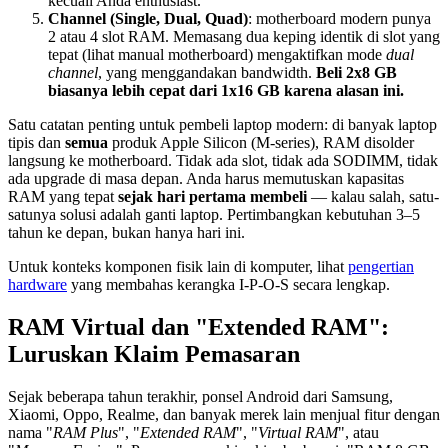
kecuali Anda enthusiast.
Channel (Single, Dual, Quad)
: motherboard modern punya
2 atau 4 slot RAM. Memasang dua keping identik di slot yang
tepat (lihat manual motherboard) mengaktifkan mode
dual
channel
, yang menggandakan bandwidth.
Beli 2x8 GB
biasanya lebih cepat dari 1x16 GB karena alasan ini.
Satu catatan penting untuk pembeli laptop modern: di banyak laptop
tipis dan
semua
produk Apple Silicon (M-series), RAM disolder
langsung ke motherboard. Tidak ada slot, tidak ada SODIMM, tidak
ada upgrade di masa depan. Anda harus memutuskan kapasitas
RAM yang tepat
sejak hari pertama membeli
— kalau salah, satu-
satunya solusi adalah ganti laptop. Pertimbangkan kebutuhan 3–5
tahun ke depan, bukan hanya hari ini.
Untuk konteks komponen fisik lain di komputer, lihat
pengertian
hardware
yang membahas kerangka I-P-O-S secara lengkap.
RAM Virtual dan "Extended RAM":
Luruskan Klaim Pemasaran
Sejak beberapa tahun terakhir, ponsel Android dari Samsung,
Xiaomi, Oppo, Realme, dan banyak merek lain menjual fitur dengan
nama "
RAM Plus
", "
Extended RAM
", "
Virtual RAM
", atau