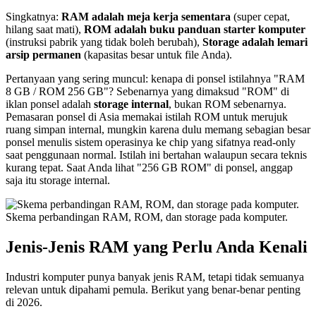
Singkatnya:
RAM adalah meja kerja sementara
(super cepat,
hilang saat mati),
ROM adalah buku panduan starter komputer
(instruksi pabrik yang tidak boleh berubah),
Storage adalah lemari
arsip permanen
(kapasitas besar untuk file Anda).
Pertanyaan yang sering muncul: kenapa di ponsel istilahnya "RAM
8 GB / ROM 256 GB"? Sebenarnya yang dimaksud "ROM" di
iklan ponsel adalah
storage internal
, bukan ROM sebenarnya.
Pemasaran ponsel di Asia memakai istilah ROM untuk merujuk
ruang simpan internal, mungkin karena dulu memang sebagian besar
ponsel menulis sistem operasinya ke chip yang sifatnya read-only
saat penggunaan normal. Istilah ini bertahan walaupun secara teknis
kurang tepat. Saat Anda lihat "256 GB ROM" di ponsel, anggap
saja itu storage internal.
Skema perbandingan RAM, ROM, dan storage pada komputer.
Jenis-Jenis RAM yang Perlu Anda Kenali
Industri komputer punya banyak jenis RAM, tetapi tidak semuanya
relevan untuk dipahami pemula. Berikut yang benar-benar penting
di 2026.