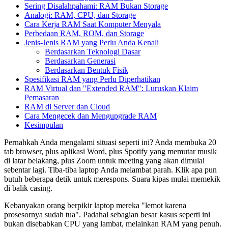
Sering Disalahpahami: RAM Bukan Storage
Analogi: RAM, CPU, dan Storage
Cara Kerja RAM Saat Komputer Menyala
Perbedaan RAM, ROM, dan Storage
Jenis-Jenis RAM yang Perlu Anda Kenali
Berdasarkan Teknologi Dasar
Berdasarkan Generasi
Berdasarkan Bentuk Fisik
Spesifikasi RAM yang Perlu Diperhatikan
RAM Virtual dan "Extended RAM": Luruskan Klaim
Pemasaran
RAM di Server dan Cloud
Cara Mengecek dan Mengupgrade RAM
Kesimpulan
Pernahkah Anda mengalami situasi seperti ini? Anda membuka 20
tab browser, plus aplikasi Word, plus Spotify yang memutar musik
di latar belakang, plus Zoom untuk meeting yang akan dimulai
sebentar lagi. Tiba-tiba laptop Anda melambat parah. Klik apa pun
butuh beberapa detik untuk merespons. Suara kipas mulai memekik
di balik casing.
Kebanyakan orang berpikir laptop mereka "lemot karena
prosesornya sudah tua". Padahal sebagian besar kasus seperti ini
bukan disebabkan CPU yang lambat, melainkan RAM yang penuh.