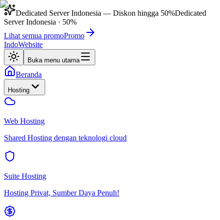
Dedicated Server Indonesia
— Diskon hingga
50%
Dedicated
Server Indonesia
·
50%
Lihat semua promo
Promo
IndoWebsite
Buka menu utama
Beranda
Hosting
Web Hosting
Shared Hosting dengan teknologi cloud
Suite Hosting
Hosting Privat, Sumber Daya Penuh!