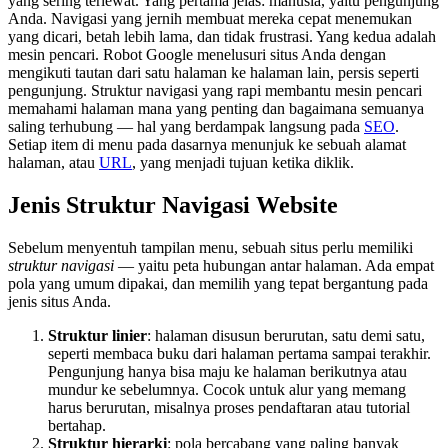
yang sering terlewat. Yang pertama jelas: manusia, yaitu pengunjung
Anda. Navigasi yang jernih membuat mereka cepat menemukan
yang dicari, betah lebih lama, dan tidak frustrasi. Yang kedua adalah
mesin pencari. Robot Google menelusuri situs Anda dengan
mengikuti tautan dari satu halaman ke halaman lain, persis seperti
pengunjung. Struktur navigasi yang rapi membantu mesin pencari
memahami halaman mana yang penting dan bagaimana semuanya
saling terhubung — hal yang berdampak langsung pada
SEO
.
Setiap item di menu pada dasarnya menunjuk ke sebuah alamat
halaman, atau
URL
, yang menjadi tujuan ketika diklik.
Jenis Struktur Navigasi Website
Sebelum menyentuh tampilan menu, sebuah situs perlu memiliki
struktur navigasi
— yaitu peta hubungan antar halaman. Ada empat
pola yang umum dipakai, dan memilih yang tepat bergantung pada
jenis situs Anda.
Struktur linier
: halaman disusun berurutan, satu demi satu,
seperti membaca buku dari halaman pertama sampai terakhir.
Pengunjung hanya bisa maju ke halaman berikutnya atau
mundur ke sebelumnya. Cocok untuk alur yang memang
harus berurutan, misalnya proses pendaftaran atau tutorial
bertahap.
Struktur hierarki
: pola bercabang yang paling banyak