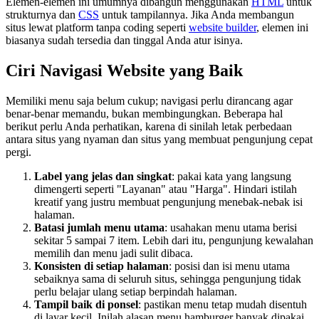
Elemen-elemen ini umumnya dibangun menggunakan
HTML
untuk
strukturnya dan
CSS
untuk tampilannya. Jika Anda membangun
situs lewat platform tanpa coding seperti
website builder
, elemen ini
biasanya sudah tersedia dan tinggal Anda atur isinya.
Ciri Navigasi Website yang Baik
Memiliki menu saja belum cukup; navigasi perlu dirancang agar
benar-benar memandu, bukan membingungkan. Beberapa hal
berikut perlu Anda perhatikan, karena di sinilah letak perbedaan
antara situs yang nyaman dan situs yang membuat pengunjung cepat
pergi.
Label yang jelas dan singkat
: pakai kata yang langsung
dimengerti seperti "Layanan" atau "Harga". Hindari istilah
kreatif yang justru membuat pengunjung menebak-nebak isi
halaman.
Batasi jumlah menu utama
: usahakan menu utama berisi
sekitar 5 sampai 7 item. Lebih dari itu, pengunjung kewalahan
memilih dan menu jadi sulit dibaca.
Konsisten di setiap halaman
: posisi dan isi menu utama
sebaiknya sama di seluruh situs, sehingga pengunjung tidak
perlu belajar ulang setiap berpindah halaman.
Tampil baik di ponsel
: pastikan menu tetap mudah disentuh
di layar kecil. Inilah alasan menu hamburger banyak dipakai