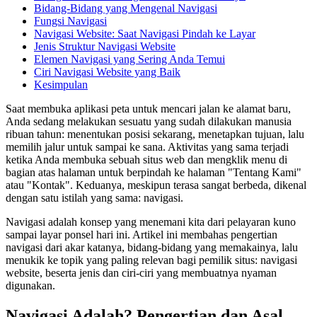
Bidang-Bidang yang Mengenal Navigasi
Fungsi Navigasi
Navigasi Website: Saat Navigasi Pindah ke Layar
Jenis Struktur Navigasi Website
Elemen Navigasi yang Sering Anda Temui
Ciri Navigasi Website yang Baik
Kesimpulan
Saat membuka aplikasi peta untuk mencari jalan ke alamat baru,
Anda sedang melakukan sesuatu yang sudah dilakukan manusia
ribuan tahun: menentukan posisi sekarang, menetapkan tujuan, lalu
memilih jalur untuk sampai ke sana. Aktivitas yang sama terjadi
ketika Anda membuka sebuah situs web dan mengklik menu di
bagian atas halaman untuk berpindah ke halaman "Tentang Kami"
atau "Kontak". Keduanya, meskipun terasa sangat berbeda, dikenal
dengan satu istilah yang sama: navigasi.
Navigasi adalah konsep yang menemani kita dari pelayaran kuno
sampai layar ponsel hari ini. Artikel ini membahas pengertian
navigasi dari akar katanya, bidang-bidang yang memakainya, lalu
menukik ke topik yang paling relevan bagi pemilik situs: navigasi
website, beserta jenis dan ciri-ciri yang membuatnya nyaman
digunakan.
Navigasi Adalah? Pengertian dan Asal