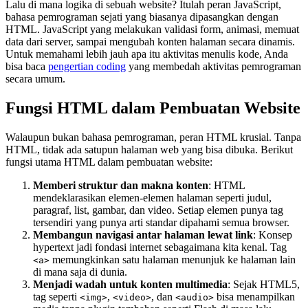
Lalu di mana logika di sebuah website? Itulah peran JavaScript,
bahasa pemrograman sejati yang biasanya dipasangkan dengan
HTML. JavaScript yang melakukan validasi form, animasi, memuat
data dari server, sampai mengubah konten halaman secara dinamis.
Untuk memahami lebih jauh apa itu aktivitas menulis kode, Anda
bisa baca
pengertian coding
yang membedah aktivitas pemrograman
secara umum.
Fungsi HTML dalam Pembuatan Website
Walaupun bukan bahasa pemrograman, peran HTML krusial. Tanpa
HTML, tidak ada satupun halaman web yang bisa dibuka. Berikut
fungsi utama HTML dalam pembuatan website:
Memberi struktur dan makna konten
: HTML
mendeklarasikan elemen-elemen halaman seperti judul,
paragraf, list, gambar, dan video. Setiap elemen punya tag
tersendiri yang punya arti standar dipahami semua browser.
Membangun navigasi antar halaman lewat link
: Konsep
hypertext jadi fondasi internet sebagaimana kita kenal. Tag
memungkinkan satu halaman menunjuk ke halaman lain
<a>
di mana saja di dunia.
Menjadi wadah untuk konten multimedia
: Sejak HTML5,
tag seperti
,
, dan
bisa menampilkan
<img>
<video>
<audio>