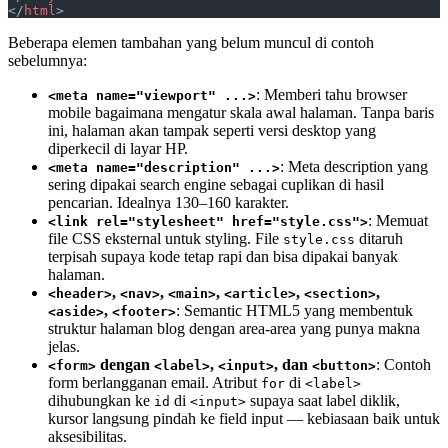
</
html
>
Beberapa elemen tambahan yang belum muncul di contoh
sebelumnya:
: Memberi tahu browser
<meta name="viewport" ...>
mobile bagaimana mengatur skala awal halaman. Tanpa baris
ini, halaman akan tampak seperti versi desktop yang
diperkecil di layar HP.
: Meta description yang
<meta name="description" ...>
sering dipakai search engine sebagai cuplikan di hasil
pencarian. Idealnya 130–160 karakter.
: Memuat
<link rel="stylesheet" href="style.css">
file CSS eksternal untuk styling. File
ditaruh
style.css
terpisah supaya kode tetap rapi dan bisa dipakai banyak
halaman.
,
,
,
,
,
<header>
<nav>
<main>
<article>
<section>
,
: Semantic HTML5 yang membentuk
<aside>
<footer>
struktur halaman blog dengan area-area yang punya makna
jelas.
dengan
,
, dan
: Contoh
<form>
<label>
<input>
<button>
form berlangganan email. Atribut
di
for
<label>
dihubungkan ke
di
supaya saat label diklik,
id
<input>
kursor langsung pindah ke field input — kebiasaan baik untuk
aksesibilitas.