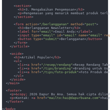
      <
section
>
        <
h3
>3. Mengabaikan Pengemasan</
h3
>
        <
p
>Pengemasan yang menarik membuat produk terli
      </
section
>
      <
form
 action
=
"/berlangganan"
 method
=
"post"
>
        <
h3
>Berlangganan Newsletter</
h3
>
        <
label
 for
=
"email"
>Email Anda:</
label
>
        <
input
 type
=
"email"
 id
=
"email"
 name
=
"email"
 req
        <
button
 type
=
"submit"
>Berlangganan</
button
>
      </
form
>
    </
article
>
    <
aside
>
      <
h3
>Artikel Populer</
h3
>
      <
ul
>
        <
li
><
a
 href
=
"/resep/rendang"
>Resep Rendang Taha
        <
li
><
a
 href
=
"/tips/branding"
>Branding untuk Usa
        <
li
><
a
 href
=
"/tips/foto-produk"
>Foto Produk den
      </
ul
>
    </
aside
>
  </
main
>
  <
footer
>
    <
p
>
&copy;
 2026 Dapur Bu Ana. Semua hak cipta dilind
    <
p
>Kontak: <
a
 href
=
"mailto:hai@dapurbuana.com"
>hai@
  </
footer
>
</
body
>