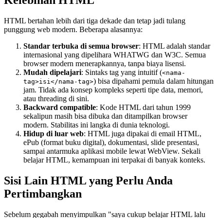
HTML bertahan lebih dari tiga dekade dan tetap jadi tulang
punggung web modern. Beberapa alasannya:
Standar terbuka di semua browser
: HTML adalah standar
internasional yang dipelihara WHATWG dan W3C. Semua
browser modern menerapkannya, tanpa biaya lisensi.
Mudah dipelajari
: Sintaks tag yang intuitif (
<nama-
) bisa dipahami pemula dalam hitungan
tag>isi</nama-tag>
jam. Tidak ada konsep kompleks seperti tipe data, memori,
atau threading di sini.
Backward compatible
: Kode HTML dari tahun 1999
sekalipun masih bisa dibuka dan ditampilkan browser
modern. Stabilitas ini langka di dunia teknologi.
Hidup di luar web
: HTML juga dipakai di email HTML,
ePub (format buku digital), dokumentasi, slide presentasi,
sampai antarmuka aplikasi mobile lewat WebView. Sekali
belajar HTML, kemampuan ini terpakai di banyak konteks.
Sisi Lain HTML yang Perlu Anda
Pertimbangkan
Sebelum gegabah menyimpulkan "saya cukup belajar HTML lalu