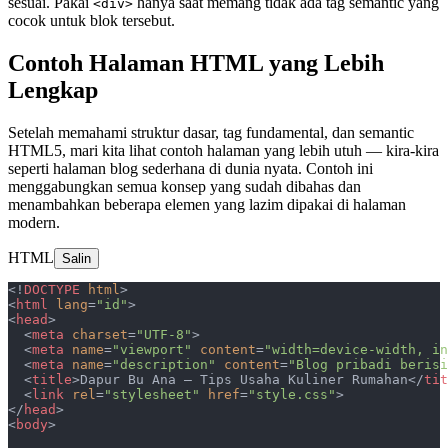
sesuai. Pakai
hanya saat memang tidak ada tag semantic yang
<div>
cocok untuk blok tersebut.
Contoh Halaman HTML yang Lebih
Lengkap
Setelah memahami struktur dasar, tag fundamental, dan semantic
HTML5, mari kita lihat contoh halaman yang lebih utuh — kira-kira
seperti halaman blog sederhana di dunia nyata. Contoh ini
menggabungkan semua konsep yang sudah dibahas dan
menambahkan beberapa elemen yang lazim dipakai di halaman
modern.
HTML
Salin
<!
DOCTYPE
 html
>
<
html
 lang
=
"id"
>
<
head
>
  <
meta
 charset
=
"UTF-8"
>
  <
meta
 name
=
"viewport"
 content
=
"width=device-width, in
  <
meta
 name
=
"description"
 content
=
"Blog pribadi berisi
  <
title
>Dapur Bu Ana — Tips Usaha Kuliner Rumahan</
tit
  <
link
 rel
=
"stylesheet"
 href
=
"style.css"
>
</
head
>
<
body
>