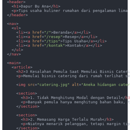
  <
header
>
    <
h1
>Dapur Bu Ana</
h1
>
    <
p
>Tips usaha kuliner rumahan dari pengalaman lima 
  </
header
>
  <
nav
>
    <
ul
>
      <
li
><
a
 href
=
"/"
>Beranda</
a
></
li
>
      <
li
><
a
 href
=
"/resep"
>Resep</
a
></
li
>
      <
li
><
a
 href
=
"/tips"
>Tips Usaha</
a
></
li
>
      <
li
><
a
 href
=
"/kontak"
>Kontak</
a
></
li
>
    </
ul
>
  </
nav
>
  <
main
>
    <
article
>
      <
h2
>3 Kesalahan Pemula Saat Memulai Bisnis Cateri
      <
p
>Memulai bisnis catering dari rumah terlihat s
      <
img
 src
=
"catering.jpg"
 alt
=
"Aneka hidangan cater
      <
section
>
        <
h3
>1. Tidak Menghitung Modal dengan Detail</
h3
        <
p
>Banyak pemula hanya menghitung bahan baku, t
      </
section
>
      <
section
>
        <
h3
>2. Memasang Harga Terlalu Murah</
h3
>
        <
p
>Niatnya menarik pelanggan, tetapi margin tip
      </
section
>