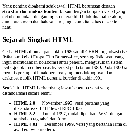
Yang penting dipahami sejak awal: HTML berurusan dengan
struktur dan makna konten
, bukan dengan tampilan visual yang
detail dan bukan dengan logika interaktif. Untuk dua hal terakhir,
dunia web memakai bahasa lain yang akan kita bahas di section
nanti.
Sejarah Singkat HTML
Cerita HTML dimulai pada akhir 1980-an di CERN, organisasi riset
fisika partikel di Eropa. Tim Berners-Lee, seorang fisikawan yang
ingin memudahkan kolaborasi antar peneliti, mengusulkan sistem
berbagi dokumen berbasis hypertext pada tahun 1989. Pada 1990 ia
menulis perangkat lunak pertama yang mendukungnya, dan
deskripsi publik HTML pertama beredar di akhir 1991.
Setelah itu HTML berkembang lewat beberapa versi yang
distandarisasi secara resmi:
HTML 2.0
— November 1995, versi pertama yang
distandarisasi IETF lewat RFC 1866.
HTML 3.2
— Januari 1997, mulai dipelihara W3C dengan
tambahan tag tabel dan form.
HTML 4.01
— Desember 1999, versi yang bertahan lama di
awal era web modern.