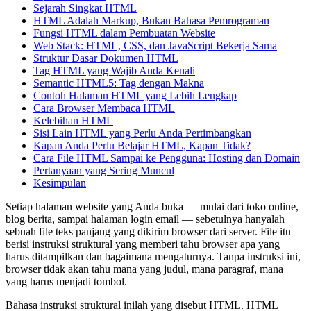
Sejarah Singkat HTML
HTML Adalah Markup, Bukan Bahasa Pemrograman
Fungsi HTML dalam Pembuatan Website
Web Stack: HTML, CSS, dan JavaScript Bekerja Sama
Struktur Dasar Dokumen HTML
Tag HTML yang Wajib Anda Kenali
Semantic HTML5: Tag dengan Makna
Contoh Halaman HTML yang Lebih Lengkap
Cara Browser Membaca HTML
Kelebihan HTML
Sisi Lain HTML yang Perlu Anda Pertimbangkan
Kapan Anda Perlu Belajar HTML, Kapan Tidak?
Cara File HTML Sampai ke Pengguna: Hosting dan Domain
Pertanyaan yang Sering Muncul
Kesimpulan
Setiap halaman website yang Anda buka — mulai dari toko online,
blog berita, sampai halaman login email — sebetulnya hanyalah
sebuah file teks panjang yang dikirim browser dari server. File itu
berisi instruksi struktural yang memberi tahu browser apa yang
harus ditampilkan dan bagaimana mengaturnya. Tanpa instruksi ini,
browser tidak akan tahu mana yang judul, mana paragraf, mana
yang harus menjadi tombol.
Bahasa instruksi struktural inilah yang disebut HTML. HTML