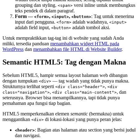
grouping dan styling.
versi inline untuk membungkus
<span>
teks pendek di dalam paragraf.
Form —
,
,
: Tag untuk menerima
<form>
<input>
<button>
input dari pengguna.
adalah wadahnya,
<form>
<input>
adalah field input,
adalah tombol aksi.
<button>
Untuk mempraktikkan tag-tag ini di website yang sudah Anda
miliki, tersedia panduan
menambahkan widget HTML pada
WordPress
dan
menambahkan file HTML di Website Builder
.
Semantic HTML5: Tag dengan Makna
Sebelum HTML5, hampir semua layout halaman web dibangun
dengan tumpukan
— tag wadah yang tidak punya makna.
<div>
Strukturnya terlihat seperti
,
<div class="header">
<div
,
, dan
class="navigation">
<div class="main-content">
seterusnya. Browser bisa menampilkannya, tapi tidak punya
pemahaman apa fungsi tiap bagian.
HTML5 memperkenalkan elemen
semantic
(bermakna) untuk
menggantikan
di lokasi-lokasi yang punya peran jelas:
<div>
: Bagian atas halaman atau section yang berisi judul
<header>
dan navigasi.