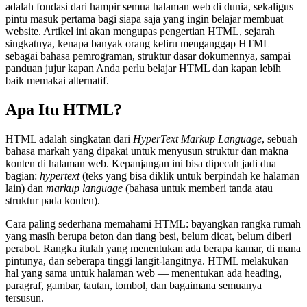
adalah fondasi dari hampir semua halaman web di dunia, sekaligus
pintu masuk pertama bagi siapa saja yang ingin belajar membuat
website. Artikel ini akan mengupas pengertian HTML, sejarah
singkatnya, kenapa banyak orang keliru menganggap HTML
sebagai bahasa pemrograman, struktur dasar dokumennya, sampai
panduan jujur kapan Anda perlu belajar HTML dan kapan lebih
baik memakai alternatif.
Apa Itu HTML?
HTML adalah singkatan dari
HyperText Markup Language
, sebuah
bahasa markah yang dipakai untuk menyusun struktur dan makna
konten di halaman web. Kepanjangan ini bisa dipecah jadi dua
bagian:
hypertext
(teks yang bisa diklik untuk berpindah ke halaman
lain) dan
markup language
(bahasa untuk memberi tanda atau
struktur pada konten).
Cara paling sederhana memahami HTML: bayangkan rangka rumah
yang masih berupa beton dan tiang besi, belum dicat, belum diberi
perabot. Rangka itulah yang menentukan ada berapa kamar, di mana
pintunya, dan seberapa tinggi langit-langitnya. HTML melakukan
hal yang sama untuk halaman web — menentukan ada heading,
paragraf, gambar, tautan, tombol, dan bagaimana semuanya
tersusun.