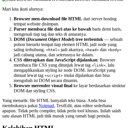
Mari kita ikuti alurnya:
Browser men-download file HTML
dari server hosting
tempat website disimpan.
Parser membaca file dari atas ke bawah
baris demi baris,
mengenali tiap tag dan teks di antaranya.
DOM (
Document Object Model
) tree terbentuk
— sebuah
pohon hierarki tempat tiap elemen HTML jadi node yang
saling terhubung.
jadi akarnya,
dan
<html>
<head>
<body>
jadi cabang utama, dan seterusnya ke dalam.
CSS diterapkan dan JavaScript dijalankan
: Browser
membaca file CSS yang ditunjuk lewat tag
, lalu
<link>
mengaplikasikan styling ke node DOM. JavaScript yang
dimuat lewat tag
mulai dijalankan dan bisa
<script>
mengubah isi DOM secara dinamis.
Browser merender visual final
ke layar berdasarkan struktur
DOM dan styling CSS.
Yang menarik: file HTML hanyalah teks biasa. Anda bisa
membukanya pakai
Notepad
, TextEdit, atau editor sederhana
apapun. Tidak perlu compiler, tidak perlu tool khusus. Inilah salah
satu alasan HTML jadi titik masuk yang ramah bagi pemula.
Kelebihan HTML