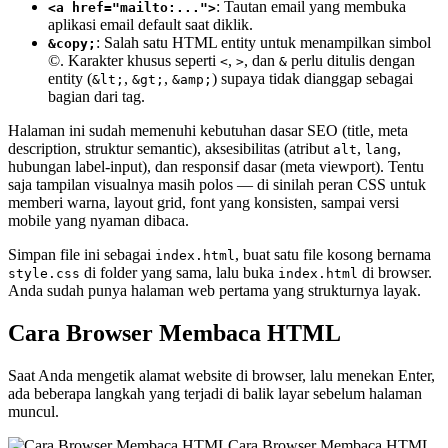
: Tautan email yang membuka
<a href="mailto:...">
aplikasi email default saat diklik.
: Salah satu HTML entity untuk menampilkan simbol
&copy;
©. Karakter khusus seperti
,
, dan
perlu ditulis dengan
<
>
&
entity (
,
,
) supaya tidak dianggap sebagai
&lt;
&gt;
&amp;
bagian dari tag.
Halaman ini sudah memenuhi kebutuhan dasar SEO (title, meta
description, struktur semantic), aksesibilitas (atribut
,
,
alt
lang
hubungan label-input), dan responsif dasar (meta viewport). Tentu
saja tampilan visualnya masih polos — di sinilah peran CSS untuk
memberi warna, layout grid, font yang konsisten, sampai versi
mobile yang nyaman dibaca.
Simpan file ini sebagai
, buat satu file kosong bernama
index.html
di folder yang sama, lalu buka
di browser.
style.css
index.html
Anda sudah punya halaman web pertama yang strukturnya layak.
Cara Browser Membaca HTML
Saat Anda mengetik alamat website di browser, lalu menekan Enter,
ada beberapa langkah yang terjadi di balik layar sebelum halaman
muncul.
Cara Browser Membaca HTML