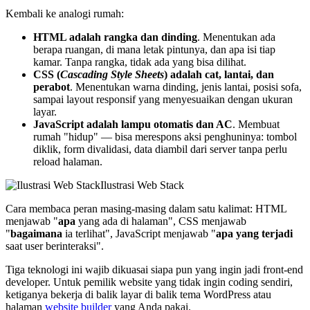
Kembali ke analogi rumah:
HTML adalah rangka dan dinding
. Menentukan ada
berapa ruangan, di mana letak pintunya, dan apa isi tiap
kamar. Tanpa rangka, tidak ada yang bisa dilihat.
CSS (
Cascading Style Sheets
) adalah cat, lantai, dan
perabot
. Menentukan warna dinding, jenis lantai, posisi sofa,
sampai layout responsif yang menyesuaikan dengan ukuran
layar.
JavaScript adalah lampu otomatis dan AC
. Membuat
rumah "hidup" — bisa merespons aksi penghuninya: tombol
diklik, form divalidasi, data diambil dari server tanpa perlu
reload halaman.
Ilustrasi Web Stack
Cara membaca peran masing-masing dalam satu kalimat: HTML
menjawab "
apa
yang ada di halaman", CSS menjawab
"
bagaimana
ia terlihat", JavaScript menjawab "
apa yang terjadi
saat user berinteraksi".
Tiga teknologi ini wajib dikuasai siapa pun yang ingin jadi front-end
developer. Untuk pemilik website yang tidak ingin coding sendiri,
ketiganya bekerja di balik layar di balik tema WordPress atau
halaman
website builder
yang Anda pakai.