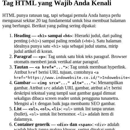
Tag HTML yang Wajib Anda Kenali
HTML punya ratusan tag, tapi sebagai pemula Anda hanya perlu
menguasai sekitar 20 tag fundamental untuk bisa membuat halaman
yang berfungsi. Berikut yang paling sering dipakai:
Heading —
sampai
: Hierarki judul, dari paling
<h1>
<h6>
penting (
) sampai paling rendah (
). Satu halaman
<h1>
<h6>
idealnya punya satu
saja sebagai judul utama, mirip
<h1>
judul artikel di koran.
Paragraf —
: Tag untuk satu blok teks paragraf. Browser
<p>
otomatis memberi jarak vertikal antar paragraf.
Tautan —
: Tag untuk membuat hyperlink.
<a href="...">
Atribut
berisi URL tujuan, contohnya
href
<a
href="https://www.indowebsite.co.id/">Indowebsite<
Gambar —
: Menampilkan
<img src="..." alt="...">
gambar. Atribut
adalah URL gambar, atribut
berisi
src
alt
deskripsi tekstual yang tampil saat gambar gagal dimuat
sekaligus dibaca screen reader untuk pengguna tunanetra.
Mengisi
dengan baik juga membantu SEO gambar.
alt
List —
,
,
:
untuk list tanpa urutan
<ul>
<ol>
<li>
<ul>
(bullet),
untuk list bernomor.
adalah item di
<ol>
<li>
dalamnya.
Container generik —
dan
:
adalah
<div>
<span>
<div>
wadah block tanpa makna khusus, sering dipakai untuk