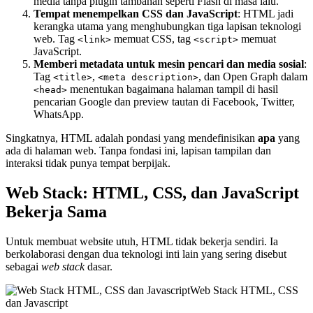
media tanpa plugin tambahan seperti Flash di masa lalu.
Tempat menempelkan CSS dan JavaScript
: HTML jadi
kerangka utama yang menghubungkan tiga lapisan teknologi
web. Tag
memuat CSS, tag
memuat
<link>
<script>
JavaScript.
Memberi metadata untuk mesin pencari dan media sosial
:
Tag
,
, dan Open Graph dalam
<title>
<meta description>
menentukan bagaimana halaman tampil di hasil
<head>
pencarian Google dan preview tautan di Facebook, Twitter,
WhatsApp.
Singkatnya, HTML adalah pondasi yang mendefinisikan
apa
yang
ada di halaman web. Tanpa fondasi ini, lapisan tampilan dan
interaksi tidak punya tempat berpijak.
Web Stack: HTML, CSS, dan JavaScript
Bekerja Sama
Untuk membuat website utuh, HTML tidak bekerja sendiri. Ia
berkolaborasi dengan dua teknologi inti lain yang sering disebut
sebagai
web stack
dasar.
Web Stack HTML, CSS
dan Javascript