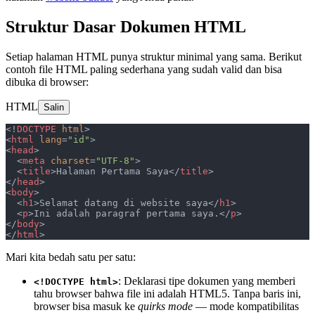
Struktur Dasar Dokumen HTML
Setiap halaman HTML punya struktur minimal yang sama. Berikut
contoh file HTML paling sederhana yang sudah valid dan bisa
dibuka di browser:
HTML
Salin
<!
DOCTYPE
 html
>
<
html
 lang
=
"id"
>
<
head
>
  <
meta
 charset
=
"UTF-8"
>
  <
title
>Halaman Pertama Saya</
title
>
</
head
>
<
body
>
  <
h1
>Selamat datang di website saya</
h1
>
  <
p
>Ini adalah paragraf pertama saya.</
p
>
</
body
>
</
html
>
Mari kita bedah satu per satu:
: Deklarasi tipe dokumen yang memberi
<!DOCTYPE html>
tahu browser bahwa file ini adalah HTML5. Tanpa baris ini,
browser bisa masuk ke
quirks mode
— mode kompatibilitas