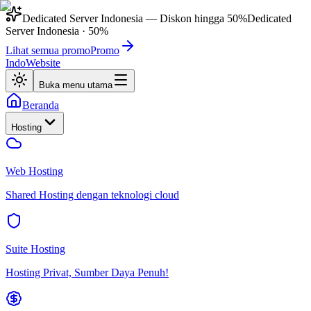
Dedicated Server Indonesia
— Diskon hingga
50%
Dedicated
Server Indonesia
·
50%
Lihat semua promo
Promo
IndoWebsite
Buka menu utama
Beranda
Hosting
Web Hosting
Shared Hosting dengan teknologi cloud
Suite Hosting
Hosting Privat, Sumber Daya Penuh!