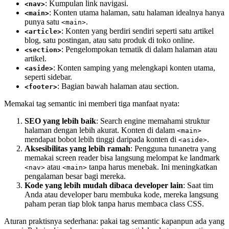
: Kumpulan link navigasi.
<nav>
: Konten utama halaman, satu halaman idealnya hanya
<main>
punya satu
.
<main>
: Konten yang berdiri sendiri seperti satu artikel
<article>
blog, satu postingan, atau satu produk di toko online.
: Pengelompokan tematik di dalam halaman atau
<section>
artikel.
: Konten samping yang melengkapi konten utama,
<aside>
seperti sidebar.
: Bagian bawah halaman atau section.
<footer>
Memakai tag semantic ini memberi tiga manfaat nyata:
SEO yang lebih baik
: Search engine memahami struktur
halaman dengan lebih akurat. Konten di dalam
<main>
mendapat bobot lebih tinggi daripada konten di
.
<aside>
Aksesibilitas yang lebih ramah
: Pengguna tunanetra yang
memakai screen reader bisa langsung melompat ke landmark
atau
tanpa harus menebak. Ini meningkatkan
<nav>
<main>
pengalaman besar bagi mereka.
Kode yang lebih mudah dibaca developer lain
: Saat tim
Anda atau developer baru membuka kode, mereka langsung
paham peran tiap blok tanpa harus membaca class CSS.
Aturan praktisnya sederhana: pakai tag semantic kapanpun ada yang