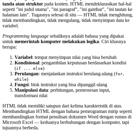
tanda atau struktur
pada konten. HTML mendeklarasikan hal-hal
seperti "ini judul utama", "ini paragraf", "ini gambar", "ini tautan ke
halaman lain". Tugasnya selesai di situ — HTML tidak menghitung,
tidak membandingkan, tidak mengulang, tidak menyimpan data ke
variabel.
Programming language
sebaliknya adalah bahasa yang dipakai
untuk
memerintah komputer melakukan logika
. Ciri khasnya
berupa:
Variabel
: tempat menyimpan nilai yang bisa berubah
Kondisional
: pengambilan keputusan berdasarkan kondisi
(
)
if ... else
Perulangan
: menjalankan instruksi berulang-ulang (
,
for
)
while
Fungsi
: blok instruksi yang bisa dipanggil ulang
Manipulasi data
: perhitungan, pemrosesan input,
transformasi nilai
HTML tidak memiliki satupun dari kelima karakteristik di atas.
Membandingkan HTML dengan bahasa pemrograman mirip seperti
membandingkan format penulisan dokumen Word dengan rumus di
Microsoft Excel — keduanya berhubungan dengan komputer, tapi
tujuannya berbeda.