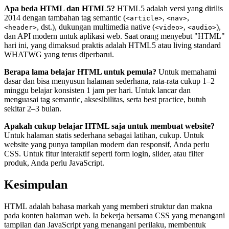
Apa beda HTML dan HTML5?
HTML5 adalah versi yang dirilis
2014 dengan tambahan tag semantic (
,
,
<article>
<nav>
, dst.), dukungan multimedia native (
,
),
<header>
<video>
<audio>
dan API modern untuk aplikasi web. Saat orang menyebut "HTML"
hari ini, yang dimaksud praktis adalah HTML5 atau living standard
WHATWG yang terus diperbarui.
Berapa lama belajar HTML untuk pemula?
Untuk memahami
dasar dan bisa menyusun halaman sederhana, rata-rata cukup 1–2
minggu belajar konsisten 1 jam per hari. Untuk lancar dan
menguasai tag semantic, aksesibilitas, serta best practice, butuh
sekitar 2–3 bulan.
Apakah cukup belajar HTML saja untuk membuat website?
Untuk halaman statis sederhana sebagai latihan, cukup. Untuk
website yang punya tampilan modern dan responsif, Anda perlu
CSS. Untuk fitur interaktif seperti form login, slider, atau filter
produk, Anda perlu JavaScript.
Kesimpulan
HTML adalah bahasa markah yang memberi struktur dan makna
pada konten halaman web. Ia bekerja bersama CSS yang menangani
tampilan dan JavaScript yang menangani perilaku, membentuk