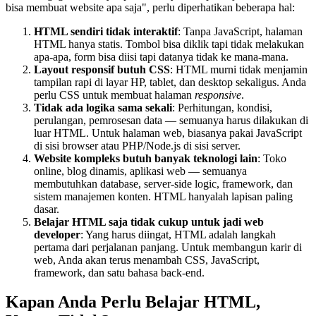
bisa membuat website apa saja", perlu diperhatikan beberapa hal:
HTML sendiri tidak interaktif
: Tanpa JavaScript, halaman
HTML hanya statis. Tombol bisa diklik tapi tidak melakukan
apa-apa, form bisa diisi tapi datanya tidak ke mana-mana.
Layout responsif butuh CSS
: HTML murni tidak menjamin
tampilan rapi di layar HP, tablet, dan desktop sekaligus. Anda
perlu CSS untuk membuat halaman
responsive
.
Tidak ada logika sama sekali
: Perhitungan, kondisi,
perulangan, pemrosesan data — semuanya harus dilakukan di
luar HTML. Untuk halaman web, biasanya pakai JavaScript
di sisi browser atau PHP/Node.js di sisi server.
Website kompleks butuh banyak teknologi lain
: Toko
online, blog dinamis, aplikasi web — semuanya
membutuhkan database, server-side logic, framework, dan
sistem manajemen konten. HTML hanyalah lapisan paling
dasar.
Belajar HTML saja tidak cukup untuk jadi web
developer
: Yang harus diingat, HTML adalah langkah
pertama dari perjalanan panjang. Untuk membangun karir di
web, Anda akan terus menambah CSS, JavaScript,
framework, dan satu bahasa back-end.
Kapan Anda Perlu Belajar HTML,