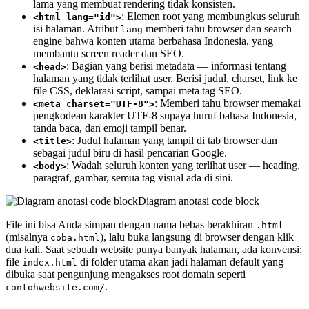
lama yang membuat rendering tidak konsisten.
: Elemen root yang membungkus seluruh
<html lang="id">
isi halaman. Atribut
memberi tahu browser dan search
lang
engine bahwa konten utama berbahasa Indonesia, yang
membantu screen reader dan SEO.
: Bagian yang berisi metadata — informasi tentang
<head>
halaman yang tidak terlihat user. Berisi judul, charset, link ke
file CSS, deklarasi script, sampai meta tag SEO.
: Memberi tahu browser memakai
<meta charset="UTF-8">
pengkodean karakter UTF-8 supaya huruf bahasa Indonesia,
tanda baca, dan emoji tampil benar.
: Judul halaman yang tampil di tab browser dan
<title>
sebagai judul biru di hasil pencarian Google.
: Wadah seluruh konten yang terlihat user — heading,
<body>
paragraf, gambar, semua tag visual ada di sini.
Diagram anotasi code block
File ini bisa Anda simpan dengan nama bebas berakhiran
.html
(misalnya
), lalu buka langsung di browser dengan klik
coba.html
dua kali. Saat sebuah website punya banyak halaman, ada konvensi:
file
di folder utama akan jadi halaman default yang
index.html
dibuka saat pengunjung mengakses root domain seperti
.
contohwebsite.com/