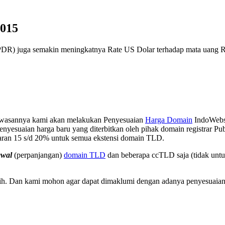
2015
(PDR) juga semakin meningkatnya Rate US Dolar terhadap mata uang R
asannya kami akan melakukan Penyesuaian
Harga Domain
IndoWebsi
penyesuaian harga baru yang diterbitkan oleh pihak domain registrar 
saran 15 s/d 20% untuk semua ekstensi domain TLD.
ewal
(perpanjangan)
domain TLD
dan beberapa ccTLD saja (tidak unt
asih. Dan kami mohon agar dapat dimaklumi dengan adanya penyesuaia