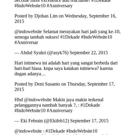
become more excellence and reachable! #1Dekade
#IndoWebsite10 #Anniversary
Posted by Djohan Lim on Wednesday, September 16,
2015
@indowebsite Selamat merayakan hari jadi yang ke-10,
semoga tambah sukses! #1Dekade #IndoWebsite10
#Anniversar
— Abdul Syukri (@asyk76) September 22, 2015
Hari istimewa ini adalah hari yang sangat berbeda dari
hari-hari biasa. knpa saya katakan istimewa? karena
dngan adanya…
Posted by Deni Susanto on Thursday, September 17,
2015
Hbd @indowebsite Makin jaya makin terkenal
pelanggannya nambah banyak ?, : #1Dekade
#IndoWebsite10 #Anniversary
— Eki Febrain (@Ekifeb12) September 17, 2015
@indowebsite : #1Dekade #IndoWebsite10