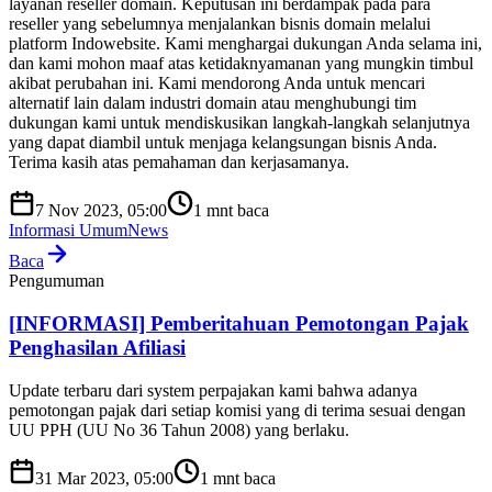
layanan reseller domain. Keputusan ini berdampak pada para
reseller yang sebelumnya menjalankan bisnis domain melalui
platform Indowebsite. Kami menghargai dukungan Anda selama ini,
dan kami mohon maaf atas ketidaknyamanan yang mungkin timbul
akibat perubahan ini. Kami mendorong Anda untuk mencari
alternatif lain dalam industri domain atau menghubungi tim
dukungan kami untuk mendiskusikan langkah-langkah selanjutnya
yang dapat diambil untuk menjaga kelangsungan bisnis Anda.
Terima kasih atas pemahaman dan kerjasamanya.
7 Nov 2023, 05:00
1
mnt baca
Informasi Umum
News
Baca
Pengumuman
[INFORMASI] Pemberitahuan Pemotongan Pajak
Penghasilan Afiliasi
Update terbaru dari system perpajakan kami bahwa adanya
pemotongan pajak dari setiap komisi yang di terima sesuai dengan
UU PPH (UU No 36 Tahun 2008) yang berlaku.
31 Mar 2023, 05:00
1
mnt baca