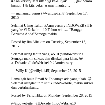
#Anniversary Met ultah yg ke-10 yak……, gak berasa
hampir 1 th kita bekerjasama, mantap…
— muhamad yunus (@yunuspiranti) September 17,
2015
Selamat Ulang Tahun #Annyversary INDOWEBSITE
yang ke #1Dekade – 10 Tahun wih…. “Bangga
Bersama Anda”Semoga makin…
Posted by Iim Alhakim on Tuesday, September 15,
2015
Selamat ulang tahun yang ke-10 @indowebsite !
Semoga makin sukses dan disukai para klien. 😀
#1Dekade #IndoWebsite10 #Anniversary
— Willy K (@willykei45) September 23, 2015
Lama gak buka Email & Fb taunya ada yang ultah. 😀
Selamat ulangtahun z untuk IndoWebsite, makin sukses
dan pertahankan…
Posted by Farid Hikz on Monday, September 28, 2015
@indowebsite : #1Dekade #IndoWebsite10