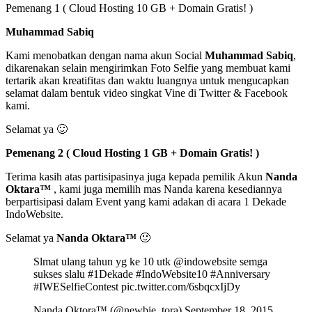
Pemenang 1 ( Cloud Hosting 10 GB + Domain Gratis! )
Muhammad Sabiq
Kami menobatkan dengan nama akun Social
Muhammad Sabiq
,
dikarenakan selain mengirimkan Foto Selfie yang membuat kami
tertarik akan kreatifitas dan waktu luangnya untuk mengucapkan
selamat dalam bentuk video singkat Vine di Twitter & Facebook
kami.
Selamat ya 🙂
Pemenang 2 ( Cloud Hosting 1 GB + Domain Gratis! )
Terima kasih atas partisipasinya juga kepada pemilik Akun
Nanda
Oktara™
, kami juga memilih mas Nanda karena kesediannya
berpartisipasi dalam Event yang kami adakan di acara 1 Dekade
IndoWebsite.
Selamat ya
Nanda Oktara™
🙂
Slmat ulang tahun yg ke 10 utk @indowebsite semga
sukses slalu #1Dekade #IndoWebsite10 #Anniversary
#IWESelfieContest pic.twitter.com/6sbqcxIjDy
Nanda Oktora™ (@newbie_tora) September 18, 2015