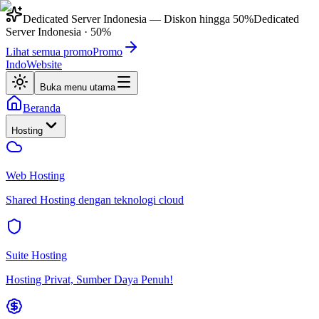
Dedicated Server Indonesia
— Diskon hingga
50%
Dedicated
Server Indonesia
·
50%
Lihat semua promo
Promo
IndoWebsite
Buka menu utama
Beranda
Hosting
Web Hosting
Shared Hosting dengan teknologi cloud
Suite Hosting
Hosting Privat, Sumber Daya Penuh!